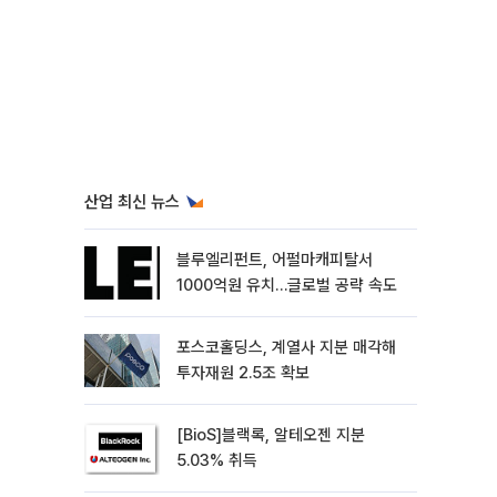
산업 최신 뉴스
블루엘리펀트, 어펄마캐피탈서
1000억원 유치…글로벌 공략 속도
포스코홀딩스, 계열사 지분 매각해
투자재원 2.5조 확보
[BioS]블랙록, 알테오젠 지분
5.03% 취득