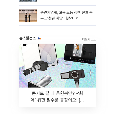
흑자 유지
중견기업계, 고용·노동 정책 전환 촉
구…“청년 희망 되살려야”
뉴스발전소
콘서트 갈 때 응원봉만?⋯'최
애' 위한 필수품 등장이오! [솔
드아웃]