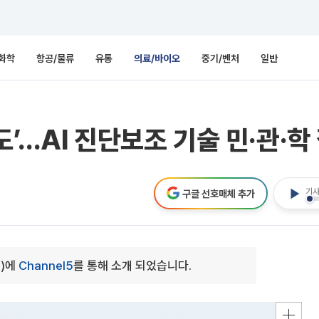
화학
항공/물류
유통
의료/바이오
중기/벤처
일반
’…AI 진단보조 기술 민·관·학
기사
구글 선호매체 추가
0)에
Channel5
를 통해 소개 되었습니다.