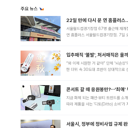
주요 뉴스
22일 만에 다시 문 연 홈플러스
서울월드컵경기장점 67명 출근해 재개점 
연 홈플러스 서울월드컵경기장점. 7일 
우유, 과일 같은 신선식품이 차근차근 자
입추매직 '불발', 처서매직은 올
“와 이제 시원한 거 같아” 단체 ‘뇌손상
한 더위 속 30도대 초반이 상대적으로
지역에 있었습니다. 7월 말에는 서풍과
콘서트 갈 때 응원봉만?⋯'최애'
지금 화제 되는 패션·뷰티 트렌드를 소개
따라 제품을 사는 '디토(Ditto) 소비
어디일까요? 아이돌 콘서트 시작을 기다
서울시, 정부에 정비사업 규제 완화