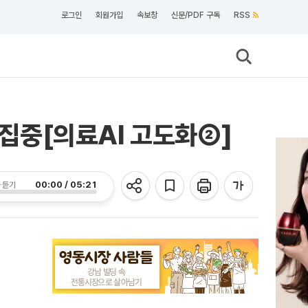
로그인
회원가입
속보창
신문/PDF 구독
RSS
 집중[의료AI 고도화②]
00:00 / 05:21
 듣기