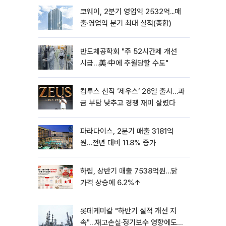
코웨이, 2분기 영업익 2532억...매
출·영업익 분기 최대 실적(종합)
반도체공학회 "주 52시간제 개선
시급…美·中에 추월당할 수도"
컴투스 신작 ‘제우스’ 26일 출시…과
금 부담 낮추고 경쟁 재미 살렸다
파라다이스, 2분기 매출 3181억
원…전년 대비 11.8% 증가
하림, 상반기 매출 7538억원…닭
가격 상승에 6.2%↑
롯데케미칼 "하반기 실적 개선 지
속"…재고손실·정기보수 영향에도