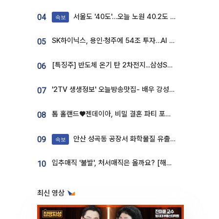
서울도 '40도'…오늘 노원 40.2도 기록
04
속보
SK하이닉스, 용인·청주에 54조 투자…AI 메모리 생산기지 키운다
05
[특징주] 반도체 온기 탄 2차전지...삼성SDI, 장 초반 7% 넘게 껑충
06
'2TV 생생정보' 오늘방송맛집- 배우 강성진 단골! 쌀국수ㆍ푸팟퐁 커리 맛집 '블○○○'
07
톰 홀랜드♥젠데이아, 비밀 결혼 파티 포착⋯호텔 대관비만 9억
08
안산 성곡동 공장서 화학물질 유출 사고 발생
09
속보
입추매직 '불발', 처서매직은 올까요? [해시태그]
10
최신 영상