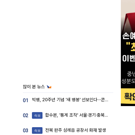
많이 본 뉴스
빅뱅, 20주년 기념 '새 뱅봉' 선보인다⋯콘서트 앞두고 팝업 개최
01
합수본, '통계 조작' 서울·경기·충북 선관위 등 추가 압수수색
02
속보
전북 완주 삼례읍 공장서 화재 발생
03
속보