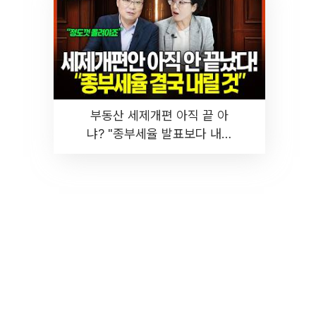
부동산 세제개편 아직 끝 아
냐? "종부세율 발표보다 내릴
것" 장기거주·양도세 전망 I 집
땅지성 I 김인만, 진미윤