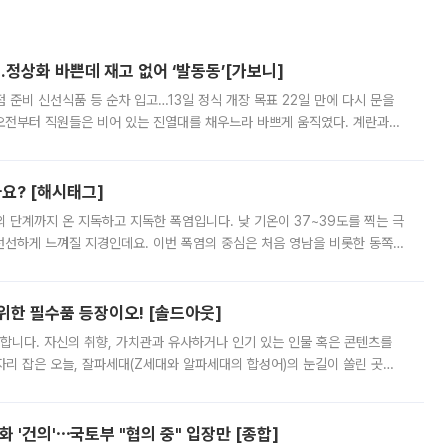
…정상화 바쁜데 재고 없어 ‘발동동’[가보니]
준비 신선식품 등 순차 입고…13일 정식 개장 목표 22일 만에 다시 문을
오전부터 직원들은 비어 있는 진열대를 채우느라 바쁘게 움직였다. 계란과
리를 잡기 시작했지만, 매장 곳곳엔 여전히 텅 빈 매대가 먼저 눈에 들어왔
까요? [해시태그]
’의 단계까지 온 지독하고 지독한 폭염입니다. 낮 기온이 37~39도를 찍는 극
 선선하게 느껴질 지경인데요. 이번 폭염의 중심은 처음 영남을 비롯한 동쪽
 북서풍이 산맥을 넘어 영남 쪽으로 내려오면서 뜨겁고 건조해졌는데요.
 위한 필수품 등장이오! [솔드아웃]
합니다. 자신의 취향, 가치관과 유사하거나 인기 있는 인물 혹은 콘텐츠를
'가 자리 잡은 오늘, 잘파세대(Z세대와 알파세대의 합성어)의 눈길이 쏠린 곳은
리는 공연장. 응원봉만큼이나 눈에 띄는 게 있습니다. 공연이 시작되기
 '건의'⋯국토부 "협의 중" 입장만 [종합]