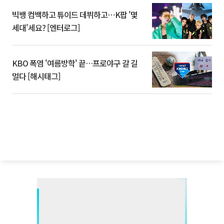
빅뱅 컴백하고 튜이드 데뷔하고⋯K팝 '몇
세대'세요? [엔터로그]
KBO 폭염 '여름방학' 끝…프로야구 갈 길
멀다 [해시태그]