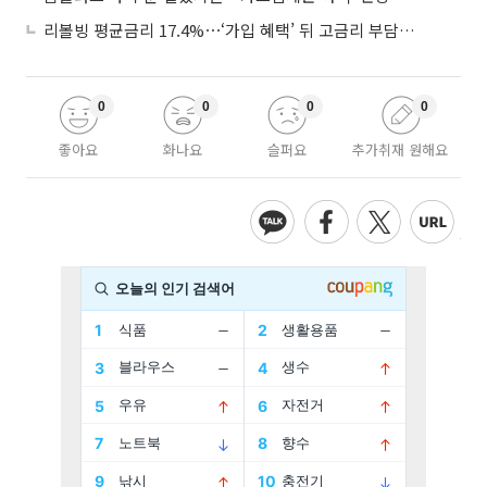
리볼빙 평균금리 17.4%⋯‘가입 혜택’ 뒤 고금리 부담 주의
0
0
0
0
좋아요
화나요
슬퍼요
추가취재 원해요