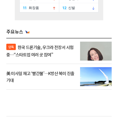
주요뉴스
한국 드론기술, 우크라 전장서 시험
단독
중…“스타트업 여러 곳 참여”
美 미사일 재고 ‘빨간불’…K방산 북미 진출
기대