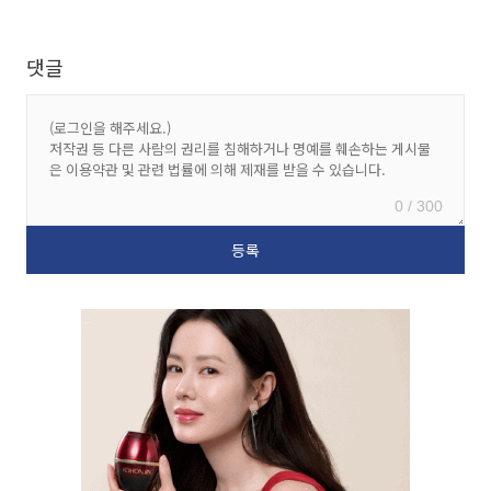
댓글
0 / 300