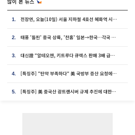
많이 본 뉴스
전장연, 오늘(10일) 서울 지하철 4호선 혜화역 시위…1호선 용산역 무정차
1.
태풍 '돌핀' 중국 상륙, '찬홈' 일본→한국…각국 기상청 예상 경로는?
2.
대신證 “알테오젠, 키트루다 큐렉스 판매 3배 급증…목표가 41만원 상향”
3.
[특징주] “탄약 부족하다“ 美 국방부 증산 요청에⋯국내 방산주 급등세
4.
[특징주] 美 중국산 광트랜시버 규제 추진에 대한광통신 등 광통신株 강세
5.