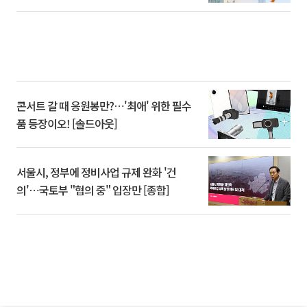
콘서트 갈 때 응원봉만?⋯'최애' 위한 필수
품 등장이오! [솔드아웃]
서울시, 정부에 정비사업 규제 완화 '건
의'⋯국토부 "협의 중" 입장만 [종합]