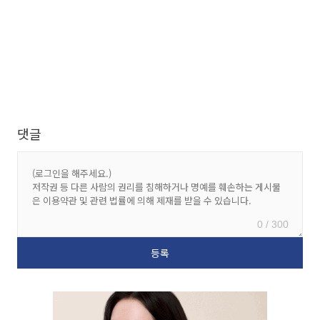
댓글
0 / 300