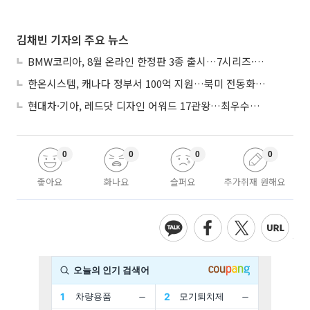
김채빈 기자의 주요 뉴스
BMW코리아, 8월 온라인 한정판 3종 출시…7시리즈·X7·M340i 투어링
한온시스템, 캐나다 정부서 100억 지원…북미 전동화 시장 가속
현대차·기아, 레드닷 디자인 어워드 17관왕…최우수상 2개 수상
0
0
0
0
좋아요
화나요
슬퍼요
추가취재 원해요