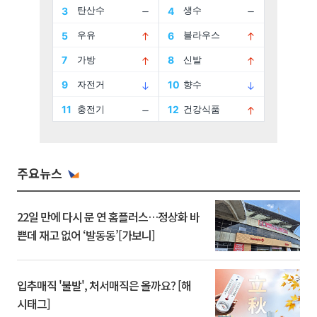
주요뉴스
22일 만에 다시 문 연 홈플러스…정상화 바
쁜데 재고 없어 ‘발동동’[가보니]
입추매직 '불발', 처서매직은 올까요? [해
시태그]