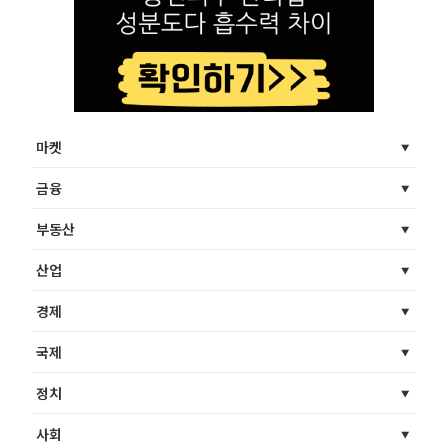
마켓
금융
부동산
산업
경제
국제
정치
사회