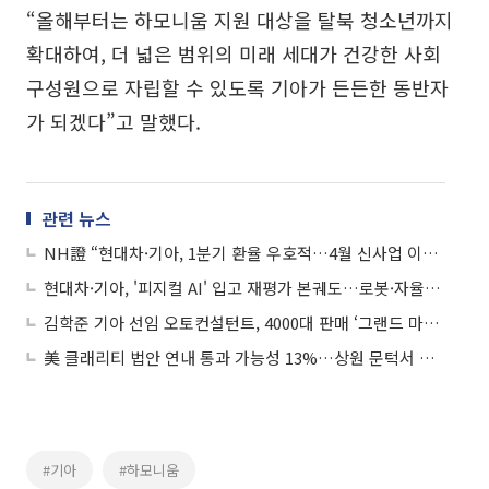
“올해부터는 하모니움 지원 대상을 탈북 청소년까지
확대하여, 더 넓은 범위의 미래 세대가 건강한 사회
구성원으로 자립할 수 있도록 기아가 든든한 동반자
가 되겠다”고 말했다.
관련 뉴스
NH證 “현대차·기아, 1분기 환율 우호적…4월 신사업 이벤트도 주목”
현대차·기아, '피지컬 AI' 입고 재평가 본궤도…로봇·자율주행이 성장 견인
김학준 기아 선임 오토컨설턴트, 4000대 판매 ‘그랜드 마스터’ 등극
美 클래리티 법안 연내 통과 가능성 13%…상원 문턱서 제동
#기아
#하모니움