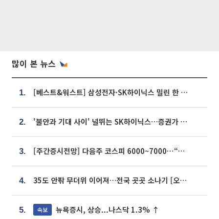
많이 본 뉴스
[베스트&워스트] 삼성전자·SK하이닉스 밀린 한 주…상상인증권은 85% 급등
1.
'불안과 기대 사이' 널뛰는 SK하이닉스…증권가 "HBM4·LTA 기반 펀터멘털 견고"
2.
[주간증시전망] 다음주 코스피 6000~7000⋯“外人 수급은 정책이 변수”
3.
35도 안팎 무더위 이어져…전국 곳곳 소나기 [오늘 날씨]
4.
뉴욕증시, 상승...나스닥 1.3% ↑
속보
5.