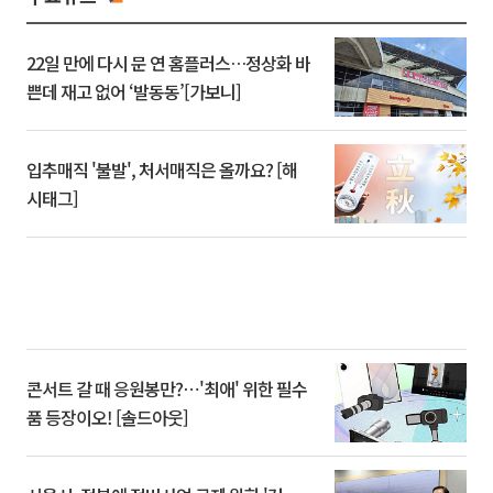
22일 만에 다시 문 연 홈플러스…정상화 바
쁜데 재고 없어 ‘발동동’[가보니]
입추매직 '불발', 처서매직은 올까요? [해
시태그]
콘서트 갈 때 응원봉만?⋯'최애' 위한 필수
품 등장이오! [솔드아웃]