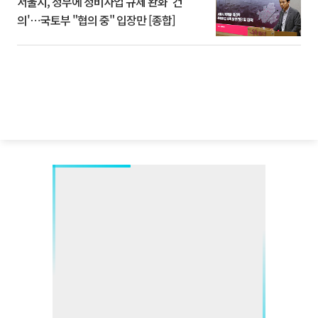
서울시, 정부에 정비사업 규제 완화 '건
의'⋯국토부 "협의 중" 입장만 [종합]