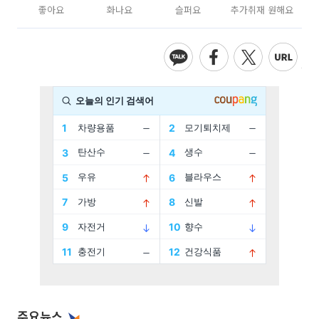
좋아요
화나요
슬퍼요
추가취재 원해요
주요뉴스