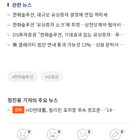
관련 뉴스
한화솔루션, 대규모 유상증자 결정에 연일 하락세
한화솔루션 '유상증자 쇼크'에 휘청…삼천당제약·펄어비스 '개별 호재'로 관심도↑
DS투자증권 "한화솔루션, 기대효과 없는 유상증자…투자의견 '매도'"
美 클래리티 법안 연내 통과 가능성 13%…상원 문턱서 제동
#한화솔루션
#김동관
정진용 기자의 주요 뉴스
HD현대重, 필리핀 호위함 후속 정조준…‘14척+α’ 싹쓸이 노린다
단독
0
0
0
0