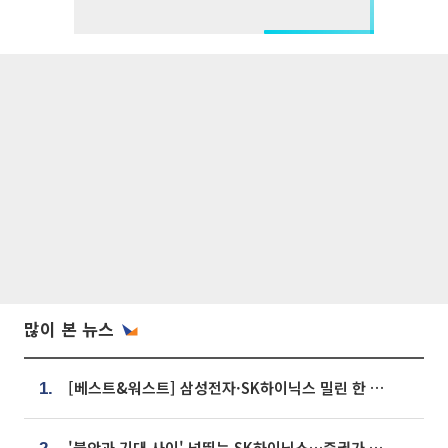
많이 본 뉴스
[베스트&워스트] 삼성전자·SK하이닉스 밀린 한 주…상상인증권은 85% 급등
1.
'불안과 기대 사이' 널뛰는 SK하이닉스…증권가 "HBM4·LTA 기반 펀터멘털 견고"