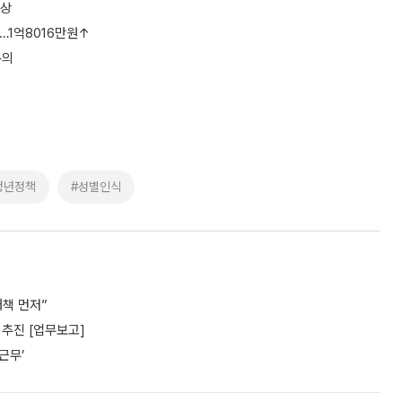
포상
고…1억8016만원↑
논의
청년정책
#성별인식
책 먼저”
추진 [업무보고]
근무’