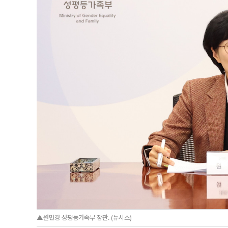
▲원민경 성평등가족부 장관. (뉴시스)