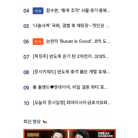
합수본, '통계 조작' 서울·경기·충북 선관위 등 추가 압수수색
04
속보
‘나솔사계’ 국화, 결별 후 재등장⋯첫인상 투표 휩쓸고 ‘인기녀’ 등극
05
논란의 'Busan is Good'…8억 도시브랜드, 용산 대통령실 CI 업체가 수행
06
단독
[특징주] 반도체 온기 탄 2차전지...삼성SDI, 장 초반 7% 넘게 껑충
07
[증시키워드] 반도체 충격 뚫은 개별 호재...포스코퓨처엠·에코프로·한화솔루션 '눈길'
08
톰 홀랜드♥젠데이아, 비밀 결혼 파티 포착⋯호텔 대관비만 9억
09
[오늘의 증시일정] 파마리서치·금호석유화학·코오롱인더·상상인증권 등
10
최신 영상