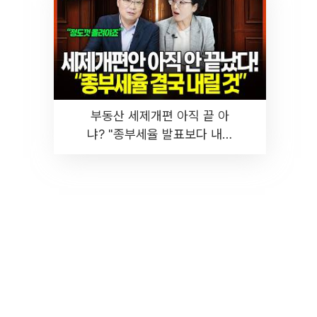
부동산 세제개편 아직 끝 아
냐? "종부세율 발표보다 내릴
것" 장기거주·양도세 전망 I 집
땅지성 I 김인만, 진미윤