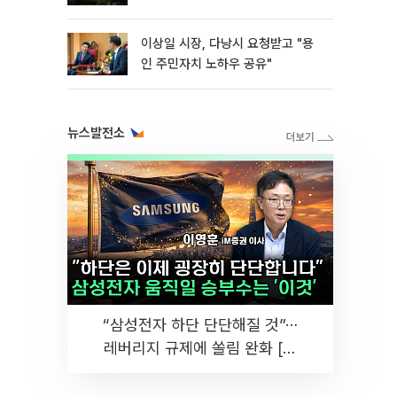
이상일 시장, 다낭시 요청받고 "용
인 주민자치 노하우 공유"
뉴스발전소
“삼성전자 하단 단단해질 것”⋯
레버리지 규제에 쏠림 완화 [찐
코노미]