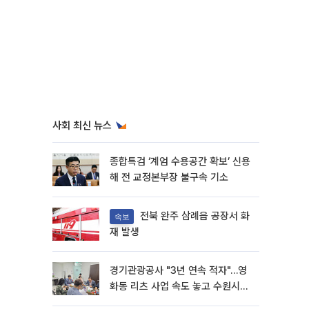
사회 최신 뉴스
종합특검 ‘계엄 수용공간 확보’ 신용
해 전 교정본부장 불구속 기소
전북 완주 삼례읍 공장서 화
속보
재 발생
경기관광공사 "3년 연속 적자"…영
화동 리츠 사업 속도 놓고 수원시와
이견