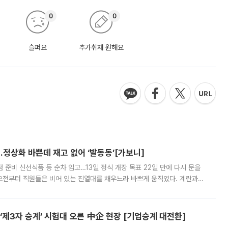
0
0
슬퍼요
추가취재 원해요
…정상화 바쁜데 재고 없어 ‘발동동’[가보니]
준비 신선식품 등 순차 입고…13일 정식 개장 목표 22일 만에 다시 문을
오전부터 직원들은 비어 있는 진열대를 채우느라 바쁘게 움직였다. 계란과
리를 잡기 시작했지만, 매장 곳곳엔 여전히 텅 빈 매대가 먼저 눈에 들어왔
제3자 승계’ 시험대 오른 中企 현장 [기업승계 대전환]