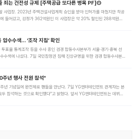
줄 죄는 건전성 규제 [주택공급 또다른 병목 PF]①
발 사업장. 2023년 주택건설사업계획 승인을 받아 인허가를 마쳤지만 착공
에 들어갔고, 감정가 362억원인 이 사업장은 약 20% 할인된 288억원에
 현재는 4차 공매를 위한 조건 협의가 진행 중이다. 수도권의 주요 주거 배
 압수수색… ‘조작 지침’ 확인
와 투표율 통계조작 등을 수사 중인 검경 합동수사본부가 서울·경기·충북 선
 압수수색에 나섰다. 7일 국민참정권 침해 진상규명을 위한 검경 합동수사본
추가 증거 확보를 위해 중앙선관위, 서울시·경기도·충청북도 선관위, 김포시
10주년 행사 전원 참석"
 10주년 기념일에 완전체로 팬들을 만난다. 7일 YG엔터테인먼트 관계자는 본
 모두 참석하는 것으로 확인했다"고 밝혔다. 앞서 YG엔터테인먼트는 데뷔
사 개최를 공지한 바 있다. 다만 장소를 '8일 오후 서울 모처'로 안내하며 정