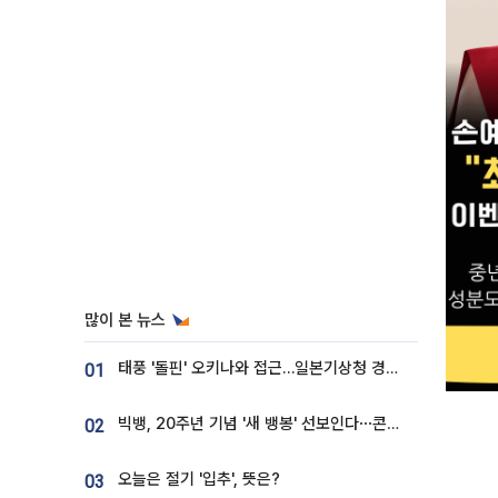
많이 본 뉴스
태풍 '돌핀' 오키나와 접근…일본기상청 경로 업데이트
01
빅뱅, 20주년 기념 '새 뱅봉' 선보인다⋯콘서트 앞두고 팝업 개최
02
오늘은 절기 '입추', 뜻은?
03