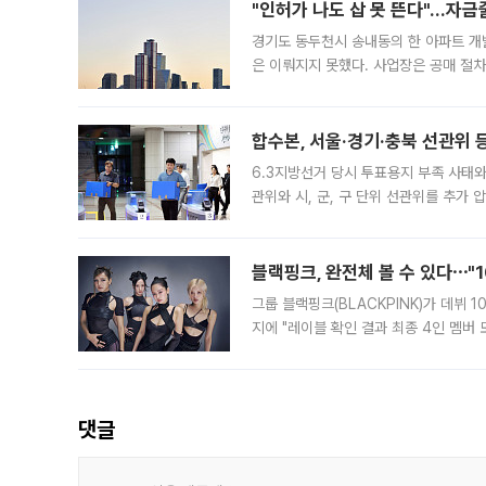
"인허가 나도 삽 못 뜬다"…자금
경기도 동두천시 송내동의 한 아파트 개
은 이뤄지지 못했다. 사업장은 공매 절차
3차 공매까지 진행됐으나 모두 유찰됐다.
후
합수본, 서울·경기·충북 선관위 등
6.3지방선거 당시 투표용지 부족 사태
관위와 시, 군, 구 단위 선관위를 추가
부(김태훈 서울중앙지검 3차장검사)는 
블랙핑크, 완전체 볼 수 있다⋯"
그룹 블랙핑크(BLACKPINK)가 데뷔
지에 "레이블 확인 결과 최종 4인 멤버
10주년을 이틀 앞둔 6일 10주년 기념행
확한
댓글