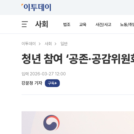
사회
법조
교육
사건/사고
노동/취
이투데이
사회
일반
청년 참여 ‘공존·공감위원
입력 2026-03-27 12:00
강문정 기자
구독