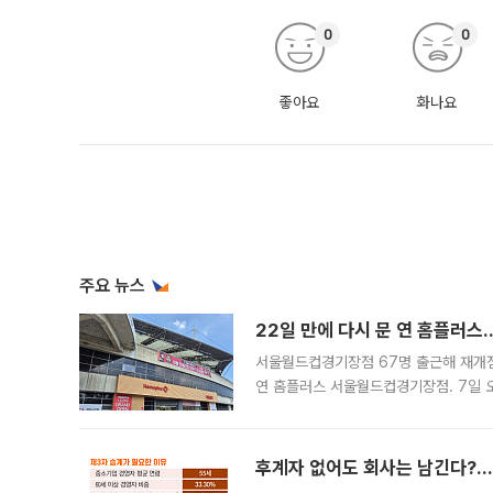
0
0
좋아요
화나요
주요 뉴스
22일 만에 다시 문 연 홈플러스
서울월드컵경기장점 67명 출근해 재개점 
연 홈플러스 서울월드컵경기장점. 7일 
우유, 과일 같은 신선식품이 차근차근 자
후계자 없어도 회사는 남긴다?…‘