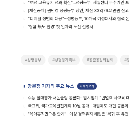
“여성 고용유지 성과 확산”…성평등부, 새일센터 우수기관 
[재산공개] 원민경 성평등부 장관, 재산 33억7941만원 신
“디지털 성범죄 대응”⋯성평등부, 10개국 여성대사와 협력 
‘경험 無도 환영’ 첫 일자리 도전 설명서
#성평등부
#성평등가족부
#공존공감위원회
#
강문정 기자의 주요 뉴스
자세히보기
수능 절대평가·서논술형 공론화⋯입시업계 “변별력·사교육 대
국교위, 국가교육발전계획 10월 공개⋯대입제도 개편 공론화 
"육아휴직만으론 한계"⋯여성 경력유지 해법은 '복귀 후 유연