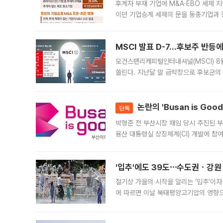
후계자 부재 기업에 M&A·EBO 세제 
이던 기업승계 세제의 문을 동종기업과 
대신 M&A나 임직원 인수(EBO)를 통
늘
MSCI 발표 D-7…후보주 반등
모건스탠리캐피털인터내셔널(MSCI) 8
쏠린다. 지난달 말 급락장으로 후보군의
가능성과 지수 추종 자금 유입 기대가 
논란의 'Busan is Go
단독
박형준 전 부산시장 재임 당시 추진된 부산
용산 대통령실 상징체계(CI) 개발에 참
도시브랜드 사업이 공개 이후 시민 공감
'입추'에도 39도⋯수도권ㆍ강원
절기상 가을의 시작을 알리는 ‘입추’이자
에 따르면 이날 북태평양고기압의 영향으
도, 낮 최고기온은 31~39도로, 전국