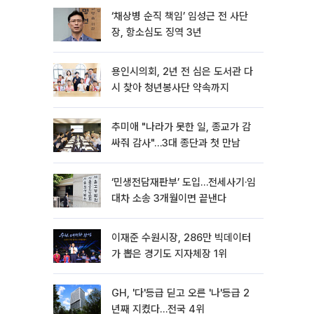
‘채상병 순직 책임’ 임성근 전 사단
장, 항소심도 징역 3년
용인시의회, 2년 전 심은 도서관 다
시 찾아 청년봉사단 약속까지
추미애 "나라가 못한 일, 종교가 감
싸줘 감사"…3대 종단과 첫 만남
‘민생전담재판부’ 도입…전세사기·임
대차 소송 3개월이면 끝낸다
이재준 수원시장, 286만 빅데이터
가 뽑은 경기도 지자체장 1위
GH, '다'등급 딛고 오른 '나'등급 2
년째 지켰다…전국 4위