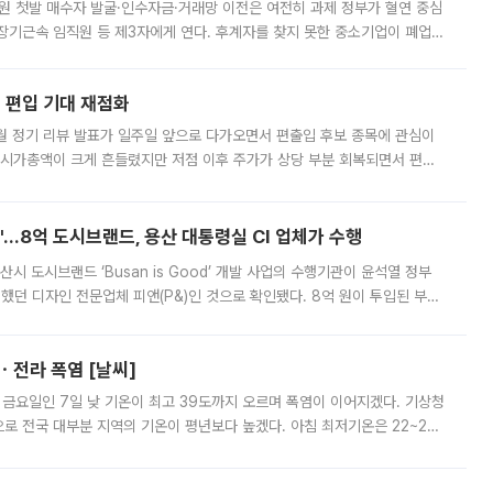
지원 첫발 매수자 발굴·인수자금·거래망 이전은 여전히 과제 정부가 혈연 중심
장기근속 임직원 등 제3자에게 연다. 후계자를 찾지 못한 중소기업이 폐업
해 기술과 일자리를 남기도록 하겠다는 취지다. 다만 세금 감면만으로 거래를
에 편입 기대 재점화
월 정기 리뷰 발표가 일주일 앞으로 다가오면서 편출입 후보 종목에 관심이
 시가총액이 크게 흔들렸지만 저점 이후 주가가 상당 부분 회복되면서 편입
다시 부각되고 있다. 7일 금융투자업계에 따르면 MSCI는 한국시간으로 오는
od'…8억 도시브랜드, 용산 대통령실 CI 업체가 수행
시 도시브랜드 ‘Busan is Good’ 개발 사업의 수행기관이 윤석열 정부
여했던 디자인 전문업체 피앤(P&)인 것으로 확인됐다. 8억 원이 투입된 부산
 부족과 디자인 정체성 논란에 휩싸였던 만큼, 사업 선정 과정과 결과물에
ㆍ전라 폭염 [날씨]
 금요일인 7일 낮 기온이 최고 39도까지 오르며 폭염이 이어지겠다. 기상청
로 전국 대부분 지역의 기온이 평년보다 높겠다. 아침 최저기온은 22~27
 대부분 지역에 폭염특보가 발효된 가운데 최고체감온도는 35도 안팎까지 올라