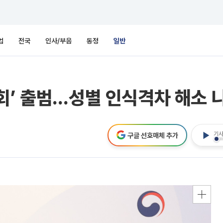
업
전국
인사/부음
동정
일반
회’ 출범…성별 인식격차 해소 
기사
구글 선호매체 추가