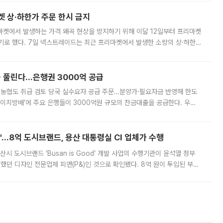
켓 상·하한가 주문 한시 금지
마켓에서 발생하는 가격 왜곡 현상을 방지하기 위해 이달 12일부터 프리마켓
기로 했다. 7일 넥스트레이드는 최근 프리마켓에서 발생한 소량의 상·하한
, 주문 오류로 인한 가격 급등락을 최소화하기 위한 비상 대응방안을 발표
 풀린다…은행권 3000억 공급
리·농협도 취급 검토 당국 실수요자 공급 주문…분양가·필요자금 반영해 한도
에이치방배’에 주요 은행들이 3000억원 규모의 잔금대출을 공급한다. 우리
하고 있어 향후 공급 규모가 늘어날 전망이다. 7일 금융권에 따르면 KB국
od'…8억 도시브랜드, 용산 대통령실 CI 업체가 수행
시 도시브랜드 ‘Busan is Good’ 개발 사업의 수행기관이 윤석열 정부
여했던 디자인 전문업체 피앤(P&)인 것으로 확인됐다. 8억 원이 투입된 부산
 부족과 디자인 정체성 논란에 휩싸였던 만큼, 사업 선정 과정과 결과물에