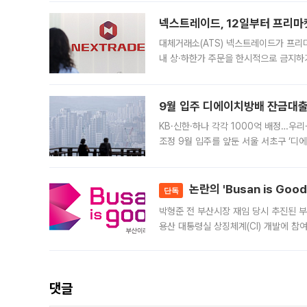
의 극심한
넥스트레이드, 12일부터 프리마
대체거래소(ATS) 넥스트레이드가 프리
내 상·하한가 주문을 한시적으로 금지하
가 체결 사례와 관련해 설명자료를 내고
9월 입주 디에이치방배 잔금대출
KB·신한·하나 각각 1000억 배정…우
조정 9월 입주를 앞둔 서울 서초구 ‘디
은행과 NH농협은행도 대출 취급을 검토
민은행
논란의 'Busan is Go
단독
박형준 전 부산시장 재임 당시 추진된 부산
용산 대통령실 상징체계(CI) 개발에 참
도시브랜드 사업이 공개 이후 시민 공감
댓글