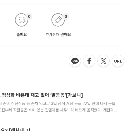
0
0
슬퍼요
추가취재 원해요
…정상화 바쁜데 재고 없어 ‘발동동’[가보니]
준비 신선식품 등 순차 입고…13일 정식 개장 목표 22일 만에 다시 문을
오전부터 직원들은 비어 있는 진열대를 채우느라 바쁘게 움직였다. 계란과
리를 잡기 시작했지만, 매장 곳곳엔 여전히 텅 빈 매대가 먼저 눈에 들어왔
까요? [해시태그]