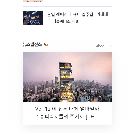
까지 튼튼”
단일 레버리지 규제 일주일…거래대
금 이틀째 1조 하회
뉴스발전소
Vol. 12 이 집은 대체 얼마일까
: 슈퍼리치들의 주거지 [THE
RARE]