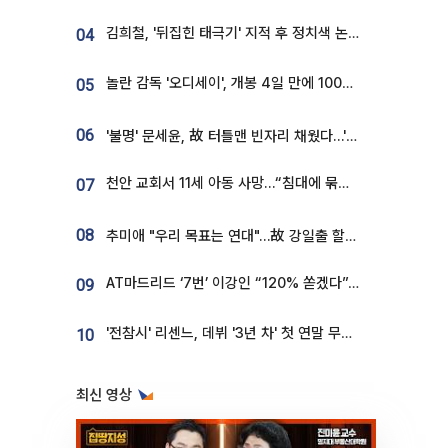
김희철, '뒤집힌 태극기' 지적 후 정치색 논란…"좌우 떠나 우리나라 국기"
04
놀란 감독 '오디세이', 개봉 4일 만에 100만 돌파⋯'왕사남' 보다 빠르다
05
06
'불명' 문세윤, 故 터틀맨 빈자리 채웠다…'거북이' 눈물의 최종 우승
천안 교회서 11세 아동 사망…“침대에 묶여 있었다” 진술 확보
07
08
추미애 "우리 목표는 연대"…故 강일출 할머니 흉상 제막
AT마드리드 ‘7번’ 이강인 “120% 쏟겠다”⋯시메오네 감독 “필요한 선수”
09
'전참시' 리센느, 데뷔 '3년 차' 첫 연말 무대 오른다⋯"그동안 섭외 안 와"
10
최신 영상