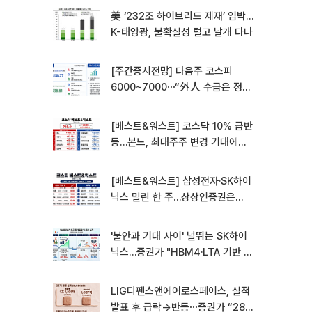
美 ‘232조 하이브리드 제재’ 임박…
K-태양광, 불확실성 털고 날개 다나
[주간증시전망] 다음주 코스피
6000~7000⋯“外人 수급은 정책
이 변수”
[베스트&워스트] 코스닥 10% 급반
등…본느, 최대주주 변경 기대에
270% 폭등
[베스트&워스트] 삼성전자·SK하이
닉스 밀린 한 주…상상인증권은
85% 급등
'불안과 기대 사이' 널뛰는 SK하이
닉스…증권가 "HBM4·LTA 기반 펀
터멘털 견고"
LIG디펜스앤에어로스페이스, 실적
발표 후 급락→반등⋯증권가 “28년