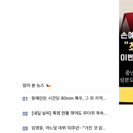
많이 본 뉴스
동해안은 시간당 80㎜ 폭우, 그 외 지역은 폭염…‘극과 극 날씨’
01
[내일 날씨] 폭염 한풀 꺾여도 무더위 계속⋯동해안 이틀 연속 비
02
임영웅, 어느덧 데뷔 10주년⋯"가진 것 없던 시절, 내 앞엔 20명의 팬뿐"
03