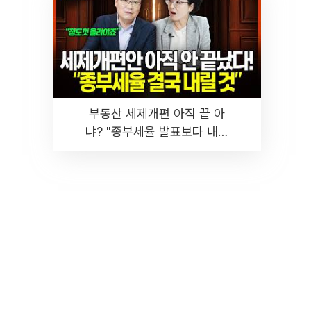
부동산 세제개편 아직 끝 아
냐? "종부세율 발표보다 내릴
것" 장기거주·양도세 전망 I 집
땅지성 I 김인만, 진미윤