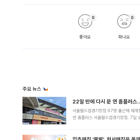
0
0
좋아요
화나요
주요 뉴스
22일 만에 다시 문 연 홈플러스
서울월드컵경기장점 67명 출근해 재개점 
연 홈플러스 서울월드컵경기장점. 7일 
우유, 과일 같은 신선식품이 차근차근 자
입추매직 '불발', 처서매직은 올