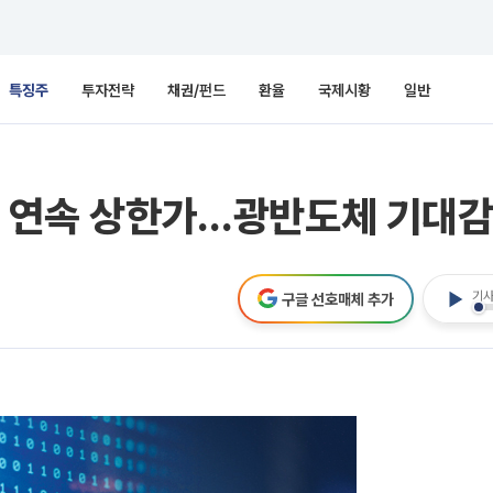
특징주
투자전략
채권/펀드
환율
국제시황
일반
일 연속 상한가…광반도체 기대감
기사
구글 선호매체 추가