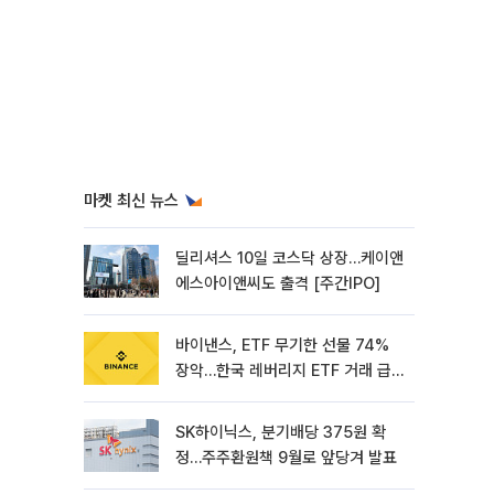
마켓 최신 뉴스
딜리셔스 10일 코스닥 상장…케이앤
에스아이앤씨도 출격 [주간IPO]
바이낸스, ETF 무기한 선물 74%
장악…한국 레버리지 ETF 거래 급
증 [e가상자산]
SK하이닉스, 분기배당 375원 확
정…주주환원책 9월로 앞당겨 발표