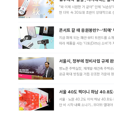
“와 이제 시원한 거 같아” 단체 ‘뇌손상
한 더위 속 30도대 초반이 상대적으로
지역에 있었습니다. 7월 말에는 서풍과
콘서트 갈 때 응원봉만?⋯'최애'
지금 화제 되는 패션·뷰티 트렌드를 소개
따라 제품을 사는 '디토(Ditto) 소비
어디일까요? 아이돌 콘서트 시작을 기다
서울시, 정부에 정비사업 규제 완화
명노준 주택실장, 재개발·재건축 주택공
공급 확대 방침을 거듭 강조한 가운데 정
면 반박하고 나섰다. 명노준 서울시 주택
서울 40도 찍더니 하남 40.8도
서울ㆍ노원 40.2도 이어 하남 40.8도
안 비 시작·내륙 소나기…무더위·열대야 
에서도 40도를 웃도는 기온이 관측됐다