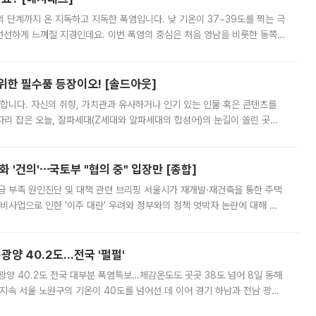
’의 단계까지 온 지독하고 지독한 폭염입니다. 낮 기온이 37~39도를 찍는 극
 선선하게 느껴질 지경인데요. 이번 폭염의 중심은 처음 영남을 비롯한 동쪽
 북서풍이 산맥을 넘어 영남 쪽으로 내려오면서 뜨겁고 건조해졌는데요.
 위한 필수품 등장이오! [솔드아웃]
합니다. 자신의 취향, 가치관과 유사하거나 인기 있는 인물 혹은 콘텐츠를
'가 자리 잡은 오늘, 잘파세대(Z세대와 알파세대의 합성어)의 눈길이 쏠린 곳은
리는 공연장. 응원봉만큼이나 눈에 띄는 게 있습니다. 공연이 시작되기
 '건의'⋯국토부 "협의 중" 입장만 [종합]
급 부족 원인진단 및 대책 관련 브리핑 서울시가 재개발·재건축을 통한 주택
비사업으로 인한 '이주 대란' 우려와 정부와의 정책 엇박자 논란에 대해 정
실장은 2031년까지 31만 가구 착공 목표에 차질이 없다는 입장이나,
·광양 40.2도…전국 '펄펄'
·광양 40.2도 전국 대부분 폭염특보…체감온도도 곳곳 38도 넘어 8일 동해
지속 서울 노원구의 기온이 40도를 넘어선 데 이어 경기 하남과 전남 광양
. 전국 대부분 지역에 폭염특보가 내려진 가운데 곳곳에서 39~40도 안팎