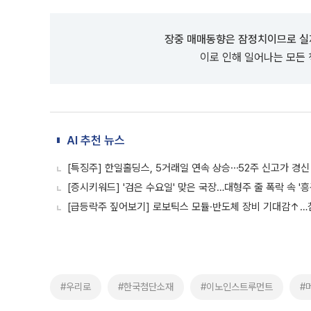
장중 매매동향은 잠정치이므로 실
이로 인해 일어나는 모든
AI 추천 뉴스
[특징주] 한일홀딩스, 5거래일 연속 상승⋯52주 신고가 경신
[증시키워드] '검은 수요일' 맞은 국장…대형주 줄 폭락 속 '
[급등락주 짚어보기] 로보틱스 모듈·반도체 장비 기대감↑…
#우리로
#한국첨단소재
#이노인스트루먼트
#