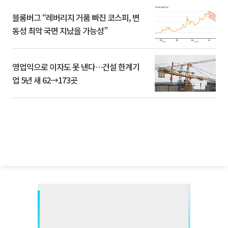
블룸버그 “레버리지 거품 빠진 코스피, 변
동성 최악 국면 지났을 가능성”
영업익으로 이자도 못 낸다…건설 한계기
업 5년 새 62→173곳