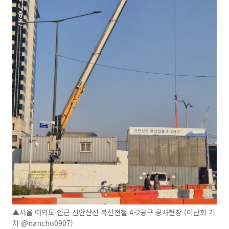
▲서울 여의도 인근 신안산선 복선전철 4-2공구 공사현장 (이난희 기
자 @nancho0907)