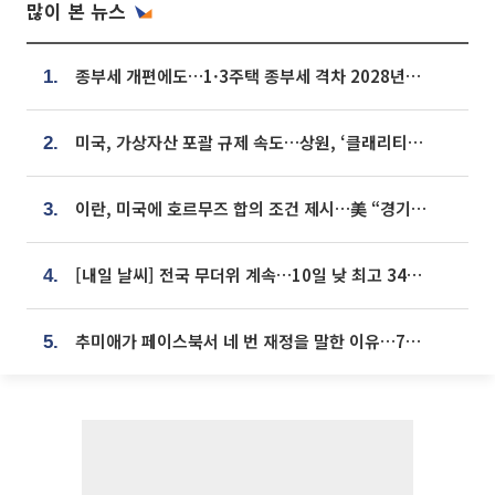
많이 본 뉴스
종부세 개편에도…1·3주택 종부세 격차 2028년부터 확대
1.
미국, 가상자산 포괄 규제 속도…상원, ‘클래리티법’ 9월 절차투표 추진
2.
이란, 미국에 호르무즈 합의 조건 제시…美 “경기 아직 안 끝나” [종합]
3.
[내일 날씨] 전국 무더위 계속…10일 낮 최고 34도 육박
4.
추미애가 페이스북서 네 번 재정을 말한 이유…7700억 추경 열쇠는 도의회에
5.