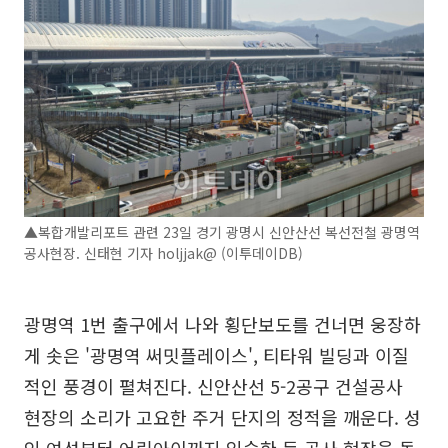
▲복합개발리포트 관련 23일 경기 광명시 신안산선 복선전철 광명역
공사현장. 신태현 기자 holjjak@ (이투데이DB)
광명역 1번 출구에서 나와 횡단보도를 건너면 웅장하
게 솟은 '광명역 써밋플레이스', 티타워 빌딩과 이질
적인 풍경이 펼쳐진다. 신안산선 5-2공구 건설공사
현장의 소리가 고요한 주거 단지의 정적을 깨운다. 성
인 여성부터 어린아이까지 익숙한 듯 공사 현장을 돌