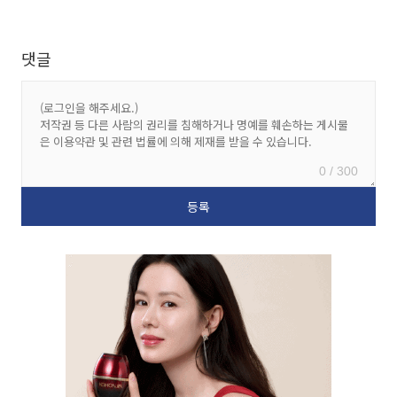
댓글
0 / 300