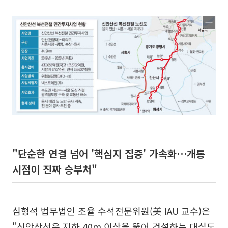
"단순한 연결 넘어 '핵심지 집중' 가속화⋯개통
시점이 진짜 승부처"
심형석 법무법인 조율 수석전문위원(美 IAU 교수)은
"신안산선은 지하 40m 이상을 뚫어 건설하는 대심도