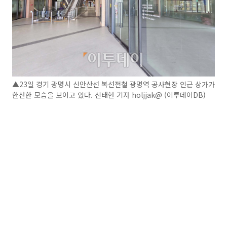
▲23일 경기 광명시 신안산선 복선전철 광명역 공사현장 인근 상가가
한산한 모습을 보이고 있다. 신태현 기자 holjjak@ (이투데이DB)