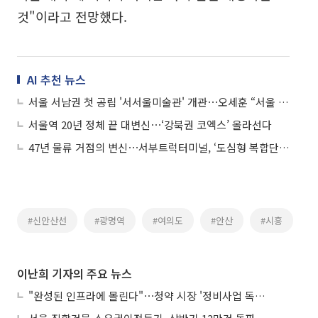
것"이라고 전망했다.
AI 추천 뉴스
서울 서남권 첫 공립 '서서울미술관' 개관⋯오세훈 “서울 문화지도 완성”
서울역 20년 정체 끝 대변신⋯‘강북권 코엑스’ 올라선다
47년 물류 거점의 변신⋯서부트럭터미널, ‘도심형 복합단지’ 재편
#신안산선
#광명역
#여의도
#안산
#시흥
이난희 기자의 주요 뉴스
"완성된 인프라에 몰린다"⋯청약 시장 '정비사업 독주' 42배 격차