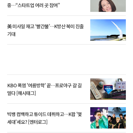
중…“스타트업 여러 곳 참여”
美 미사일 재고 ‘빨간불’…K방산 북미 진출
기대
KBO 폭염 '여름방학' 끝…프로야구 갈 길
멀다 [해시태그]
빅뱅 컴백하고 튜이드 데뷔하고⋯K팝 '몇
세대'세요? [엔터로그]