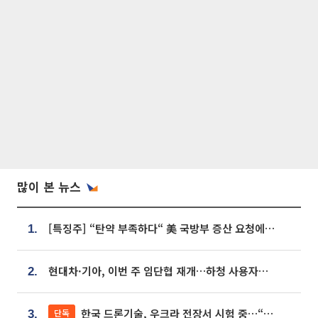
많이 본 뉴스
[특징주] “탄약 부족하다“ 美 국방부 증산 요청에⋯국내 방산주 급등세
1.
현대차·기아, 이번 주 임단협 재개…하청 사용자성 재심도 ‘변수’
2.
한국 드론기술, 우크라 전장서 시험 중…“스타트업 여러 곳 참여”
단독
3.