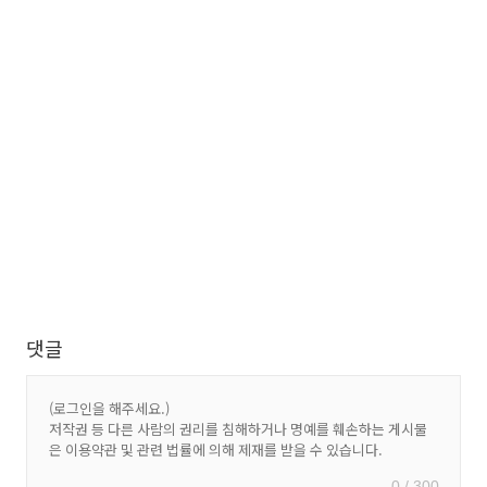
댓글
0 / 300