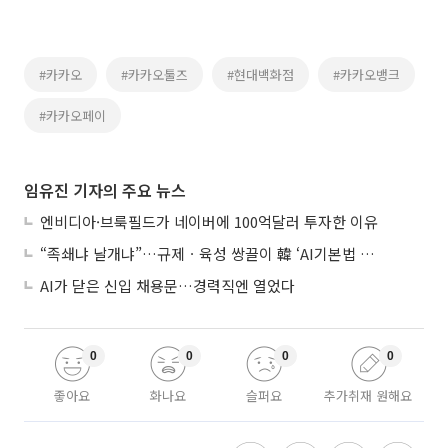
#카카오
#카카오툴즈
#현대백화점
#카카오뱅크
#카카오페이
임유진 기자의 주요 뉴스
엔비디아·브룩필드가 네이버에 100억달러 투자한 이유
“족쇄냐 날개냐”…규제ㆍ육성 쌍끌이 韓 ‘AI기본법 개정안’ 오늘 시행
AI가 닫은 신입 채용문…경력직엔 열었다
0
0
0
0
좋아요
화나요
슬퍼요
추가취재 원해요