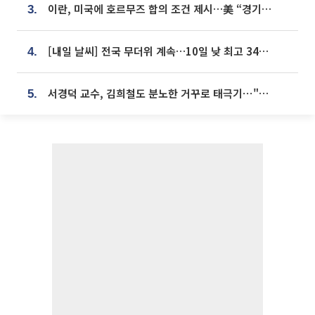
이란, 미국에 호르무즈 합의 조건 제시…美 “경기 아직 안 끝나” [종합]
3.
[내일 날씨] 전국 무더위 계속…10일 낮 최고 34도 육박
4.
서경덕 교수, 김희철도 분노한 거꾸로 태극기⋯"엉터리는 아냐, 아쉬울 뿐"
5.