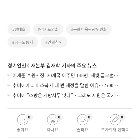
#황대호
#경기도의회
#문화체육관광위원회
#공공노동자
#인권침해
경기인천취재본부 김재학 기자의 주요 뉴스
이재준 수원시장, 20개국 이주민 135명 '새빛 글로벌프렌즈' 위촉
추미애가 페이스북서 네 번 재정을 말한 이유…7700억 추경 열쇠는 도의회에
추미애 "소방은 지방사무 맞다"…그래도 재원은 국가가 나눠야
0
0
0
0
좋아요
화나요
슬퍼요
추가취재 원해요