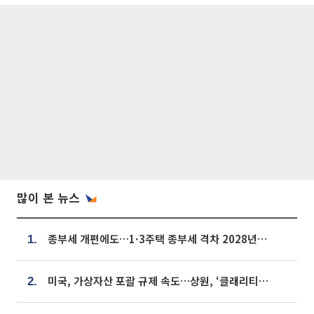
많이 본 뉴스
종부세 개편에도…1·3주택 종부세 격차 2028년부터 확대
1.
미국, 가상자산 포괄 규제 속도…상원, ‘클래리티법’ 9월 절차투표 추진
2.