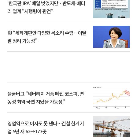
‘한국판 IRA’ 베일 벗었지만…반도체·배터
리 업계 “시행령이 관건”
與 “세제개편안 다양한 목소리 수렴…이달
말 정리 가능성”
블룸버그 “레버리지 거품 빠진 코스피, 변
동성 최악 국면 지났을 가능성”
영업익으로 이자도 못 낸다…건설 한계기
업 5년 새 62→173곳