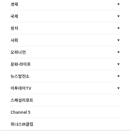
경제
국제
정치
사회
오피니언
문화·라이프
뉴스발전소
이투데이TV
스페셜리포트
Channel 5
위너스IR클럽