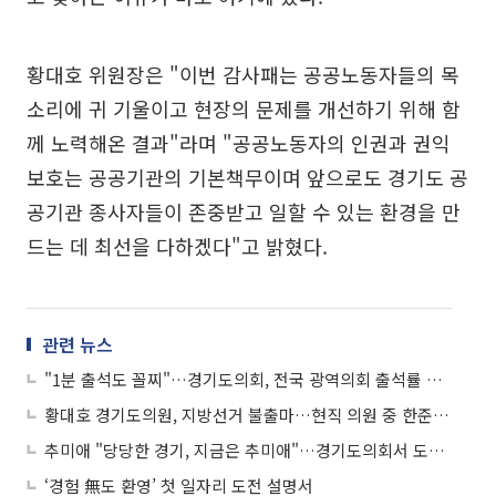
황대호 위원장은 "이번 감사패는 공공노동자들의 목
소리에 귀 기울이고 현장의 문제를 개선하기 위해 함
께 노력해온 결과"라며 "공공노동자의 인권과 권익
보호는 공공기관의 기본책무이며 앞으로도 경기도 공
공기관 종사자들이 존중받고 일할 수 있는 환경을 만
드는 데 최선을 다하겠다"고 밝혔다.
관련 뉴스
"1분 출석도 꼴찌"…경기도의회, 전국 광역의회 출석률 최하위 불명예
황대호 경기도의원, 지방선거 불출마…현직 의원 중 한준호 제1호 지지선언
추미애 "당당한 경기, 지금은 추미애"…경기도의회서 도지사 출마 공식선언
‘경험 無도 환영’ 첫 일자리 도전 설명서