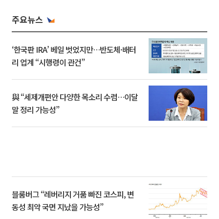
주요뉴스
‘한국판 IRA’ 베일 벗었지만…반도체·배터
리 업계 “시행령이 관건”
與 “세제개편안 다양한 목소리 수렴…이달
말 정리 가능성”
블룸버그 “레버리지 거품 빠진 코스피, 변
동성 최악 국면 지났을 가능성”