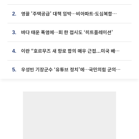
영끌 '주택공급' 대책 임박⋯비아파트·도심복합까지 총동원
2.
바다 태운 폭염에…회 한 접시도 ‘히트플레이션’
3.
이란 “호르무즈 새 항로 합의 매우 근접...미국 배상 먼저”
4.
우성빈 기장군수 ‘유튜브 정치’에…국민의힘 군의원들 집단 반발
5.