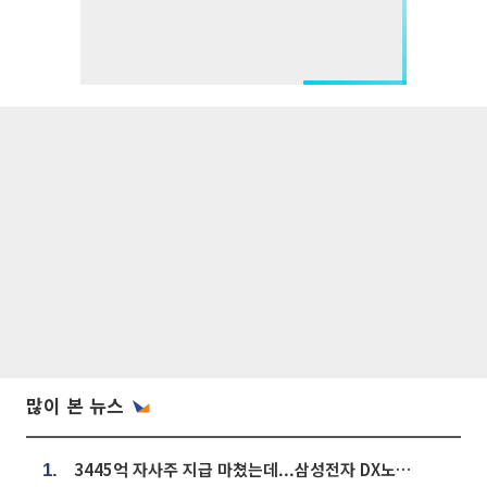
많이 본 뉴스
3445억 자사주 지급 마쳤는데...삼성전자 DX노조, 뒤늦은 '떼쓰기 집회'
1.