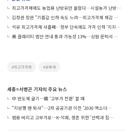
최고가격제에도 농업용 난방유만 올랐다…시설농가 난방비 부담 가중
김정관 장관 "기름값 인하 속도 느려⋯최고가격제 체감 위해 총력"
석유 최고가격제 사흘째…정부 단속에도 가격 인하 ‘지지부진’
美 클래리티 법안 연내 통과 가능성 13%…상원 문턱서 제동
#최고가격제
#유류세
세종=서병곤 기자의 주요 뉴스
中 반도체 굴기⋯韓 ‘고부가 전환’ 할 때
"지방행 땐 퇴사"⋯2차 공공기관 이전 '2030 엑소더스' 뇌관
범용 버리고 고부가로⋯K-석화, 생존 위한 '선택과 집중'