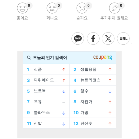
0
0
0
0
좋아요
화나요
슬퍼요
추가취재 원해요