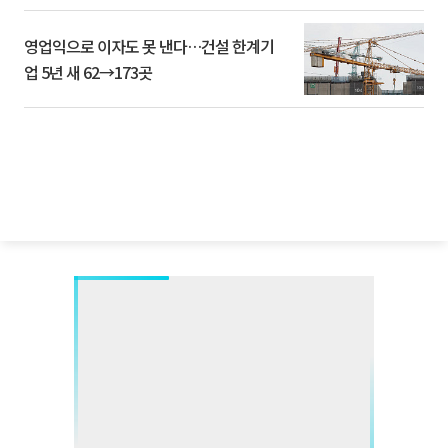
영업익으로 이자도 못 낸다…건설 한계기
업 5년 새 62→173곳