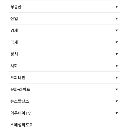
부동산
산업
경제
국제
정치
사회
오피니언
문화·라이프
뉴스발전소
이투데이TV
스페셜리포트