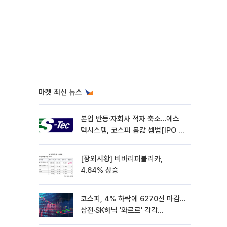
마켓 최신 뉴스
본업 반등·자회사 적자 축소…에스
텍시스템, 코스피 몸값 셈법[IPO 엑
스레이]
[장외시황] 비바리퍼블리카,
4.64% 상승
코스피, 4% 하락에 6270선 마감…
삼전·SK하닉 '와르르' 각각
6%·10%대 급락