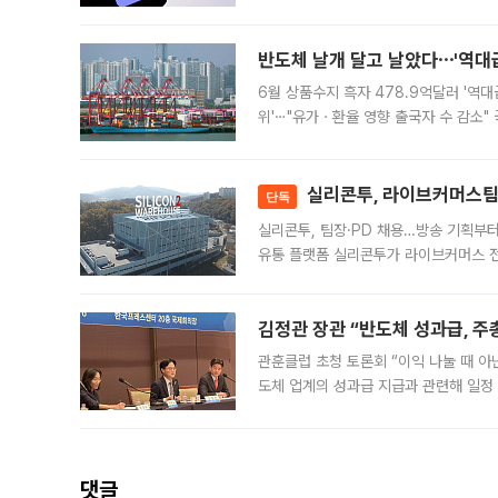
가된다. 블룸버그통신에 따르면 딥시크는
반도체 날개 달고 날았다⋯'역대급
6월 상품수지 흑자 478.9억달러 '역대
위'⋯"유가ㆍ환율 영향 출국자 수 감소" 
급 수출 호조가 매달 이어지면서 6월 
대 기
실리콘투, 라이브커머스팀 
단독
실리콘투, 팀장·PD 채용…방송 기획부
유통 플랫폼 실리콘투가 라이브커머스 전
나섰다. 국내 화장품을 해외 유통망에 공
김정관 장관 “반도체 성과급, 
관훈클럽 초청 토론회 “이익 나눌 때 아
도체 업계의 성과급 지급과 관련해 일정
최근 상법·자본시장법 개정으로 기업 지
댓글