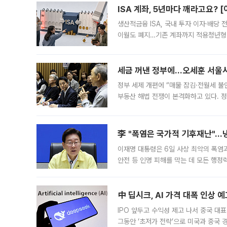
ISA 계좌, 5년마다 깨라고요? 
생산적금융 ISA, 국내 투자 이자·배당
이월도 폐지…기존 계좌까지 적용청년형 
는 5년마다 계좌를 해지하라는 건가요?”
편을
세금 꺼낸 정부에…오세훈 서울시장
정부 세제 개편에 “매물 잠김·전월세 불
부동산 해법 전쟁이 본격화하고 있다. 
드를 꺼내자 서울시는 전·월세 부담만 
李 "폭염은 국가적 기후재난"…냉
이재명 대통령은 6일 사상 최악의 폭염
안전 등 인명 피해를 막는 데 모든 행
인프라 확충 계획을 내년도 예산안에 반
中 딥시크, AI 가격 대폭 인상 
IPO 앞두고 수익성 제고 나서 중국 대표
그동안 ‘초저가 전략’으로 미국과 중국