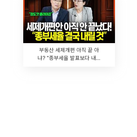
부동산 세제개편 아직 끝 아
냐? "종부세율 발표보다 내릴
것" 장기거주·양도세 전망 I 집
땅지성 I 김인만, 진미윤