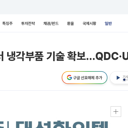
특징주
투자전략
채권/펀드
환율
국제시황
일반
터 냉각부품 기술 확보…QDC·
기사
구글 선호매체 추가