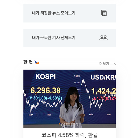
내가 저장한 뉴스 모아보기
내가 구독한 기자 전체보기
한 컷
코스피 4.58% 하락, 환율