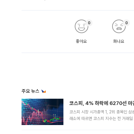
0
0
좋아요
화나요
주요 뉴스
코스피, 4% 하락에 6270선 마
코스피 시장 시가총액 1, 2위 종목인 
래소에 따르면 코스피 지수는 전 거래일 대
1.81% 내린 6478.75에 출발한 코
다. 이날 오전