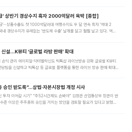
 이날 공지를 통해 구체적인 인상 폭은 공개하지 않았지만 상당한 수
' 상반기 경상수지 흑자 2000억달러 육박 [종합]
급'⋯상품수출도 첫 1000억달러대 여행수지도 두 달 연속 흑자 '역대 2
국내 경상수지가 유례없는 '반도체 수출' 날개를 달고 훨훨 날고 있다. 역대
경상수지 뿐 아니라 상반기 경상수지 흑자도 2000억달러에 근접하며 사상 최
신설…K뷰티 ‘글로벌 라방 판매’ 확대
터 손익 관리 에이피알·닥터멜락신도 틱톡샵 라이브방송 강화 글로벌 K뷰티
담팀을 신설하고 틱톡샵 등 글로벌 플랫폼을 통한 라이브 방송 판매 확대에
급하는 데서 한발 더 나아가 방송 기획과 상품 구성, 출연자 섭외, 손익
주총 승인 받도록”…상법·자본시장법 개정 시사
닌 투자 이어갈 시기” “주52시간제도 손봐야” 김정관 산업통상부 장관이 반
 수준 이상은 주주총회 승인을 거치는 방안을 검토할 필요가 있다고 밝혔다.
배구조와 주주권 강화 논의가 이어지는 가운데, 핵심 연구인력에 대한