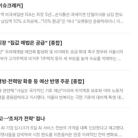
[이슈크래커]
 전액 비과세일반 ISA는 최장 5년…손익통산·과세이연 단절미사용 납입 한도
납입액 10% 소득공제…“10% 환급”은 아냐 “오랫동안 운용하라더니 이제
 ‘만능 절세 통장’으로 불리는 개인종합자산관리계좌(ISA)가 두 갈래로 개
 “집값 해법은 공급” [종합]
안” 우려재개발·재건축 활성화 및 비아파트 공급 확대 촉구 정부와 서울시의
정부가 고가주택과 비거주 1주택자 등의 세 부담을 높여 수요를 억제하는 카
키울 것이라며 세금이 아닌 공급이 근본적인 처방이라고 전면 반박했다.
방·전력망 확충 등 예산 반영 주문 [종합]
과 관련해 "사실상 국가적인 기후 재난"이라며 취약계층 보호와 야외 노동자
정력을 총동원하라고 지시했다. 아울러 반복되는 극한 기후에 대비해 폭염 대응
영하는 방안도 검토하라고 주문했다. 이 대통령은 이날 폭염·가뭄 대
예고⋯‘초저가 전략’ 접나
 AI 기업 딥시크가 6일 AI 서비스 전반의 가격을 대폭 인상한다고 예고했다.
 경쟁사들을 압박하며 시장 판도를 뒤흔들어온 만큼 이례적인 전략 변화로 평