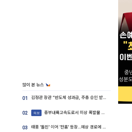
많이 본 뉴스
김정관 장관 “반도체 성과급, 주총 승인 받도록”…상법·자본시장법 개정 시사
01
중부내륙고속도로서 미상 폭발물 발견
02
속보
태풍 '돌핀' 이어 '찬홈' 등장…예상 경로에 한국 '한숨'
03