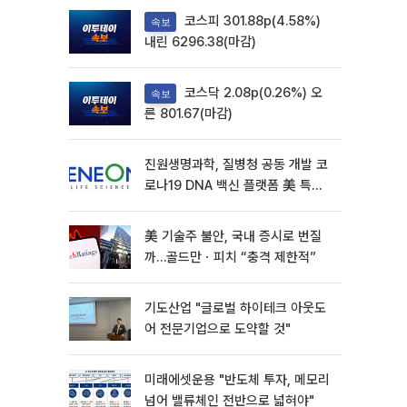
코스피 301.88p(4.58%)
속보
내린 6296.38(마감)
코스닥 2.08p(0.26%) 오
속보
른 801.67(마감)
진원생명과학, 질병청 공동 개발 코
로나19 DNA 백신 플랫폼 美 특허
확보
美 기술주 불안, 국내 증시로 번질
까…골드만ㆍ피치 “충격 제한적”
기도산업 "글로벌 하이테크 아웃도
어 전문기업으로 도약할 것"
미래에셋운용 "반도체 투자, 메모리
넘어 밸류체인 전반으로 넓혀야"