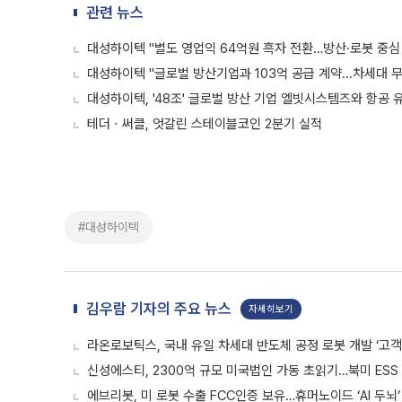
관련 뉴스
대성하이텍 "별도 영업익 64억원 흑자 전환…방산·로봇 중심
대성하이텍 "글로벌 방산기업과 103억 공급 계약...차세대 
대성하이텍, '48조' 글로벌 방산 기업 엘빗시스템즈와 항공 
테더ㆍ써클, 엇갈린 스테이블코인 2분기 실적
#대성하이텍
김우람 기자의 주요 뉴스
자세히보기
라온로보틱스, 국내 유일 차세대 반도체 공정 로봇 개발 ‘고객
신성에스티, 2300억 규모 미국법인 가동 초읽기…북미 ESS
에브리봇, 미 로봇 수출 FCC인증 보유…휴머노이드 ‘AI 두뇌’