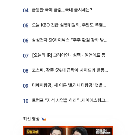
급등한 국제 금값…국내 금시세는?
04
오늘 KBO 긴급 실행위원회, 주말도 폭염취소 될까
05
삼성전자·SK하이닉스 “주주 환원 강화 방안 마련”
06
[오늘의 IR] 고려아연ㆍ심텍ㆍ엘앤에프 등
07
코스피, 장중 5%대 급락에 사이드카 발동…삼성·SK 동반 폭락
08
티웨이항공, 새 이름 '트리니티항공' 첫발…SSC 전략 본격화
09
트럼프 “자석 사업을 하라”…제이에스링크, 비중국 영구자석 공급망 구축 속도
10
최신 영상