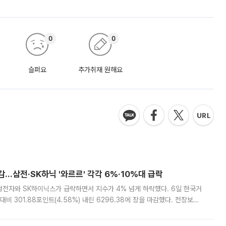
0
0
슬퍼요
추가취재 원해요
감…삼전·SK하닉 '와르르' 각각 6%·10%대 급락
삼성전자와 SK하이닉스가 급락하면서 지수가 4% 넘게 하락했다. 6일 한국거
비 301.88포인트(4.58%) 내린 6296.38에 장을 마감했다. 전장보다
스피는 장중 한때 6550.94까지 오르기도 했으나 6238.32까지 밀리기도 했