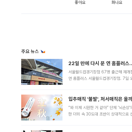
좋아요
화나요
주요 뉴스
22일 만에 다시 문 연 홈플러스
서울월드컵경기장점 67명 출근해 재개점 
연 홈플러스 서울월드컵경기장점. 7일 
우유, 과일 같은 신선식품이 차근차근 자
입추매직 '불발', 처서매직은 올
“와 이제 시원한 거 같아” 단체 ‘뇌손상
한 더위 속 30도대 초반이 상대적으로
지역에 있었습니다. 7월 말에는 서풍과