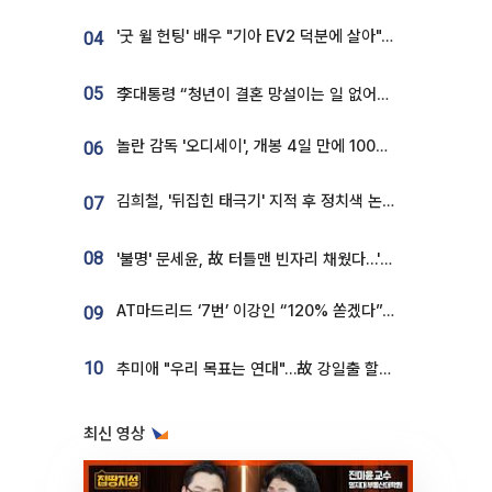
'굿 윌 헌팅' 배우 "기아 EV2 덕분에 살아"…교통사고 후 안전성 극찬
04
05
李대통령 “청년이 결혼 망설이는 일 없어야...제도상 불이익 조사”
놀란 감독 '오디세이', 개봉 4일 만에 100만 돌파⋯'왕사남' 보다 빠르다
06
김희철, '뒤집힌 태극기' 지적 후 정치색 논란…"좌우 떠나 우리나라 국기"
07
08
'불명' 문세윤, 故 터틀맨 빈자리 채웠다…'거북이' 눈물의 최종 우승
AT마드리드 ‘7번’ 이강인 “120% 쏟겠다”⋯시메오네 감독 “필요한 선수”
09
10
추미애 "우리 목표는 연대"…故 강일출 할머니 흉상 제막
최신 영상