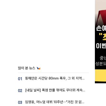
많이 본 뉴스
동해안은 시간당 80㎜ 폭우, 그 외 지역은 폭염…‘극과 극 날씨’
01
[내일 날씨] 폭염 한풀 꺾여도 무더위 계속⋯동해안 이틀 연속 비
02
임영웅, 어느덧 데뷔 10주년⋯"가진 것 없던 시절, 내 앞엔 20명의 팬뿐"
03