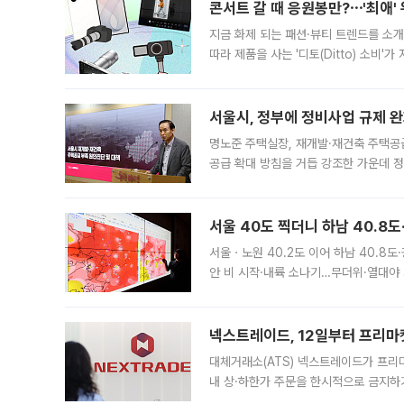
콘서트 갈 때 응원봉만?⋯'최애'
지금 화제 되는 패션·뷰티 트렌드를 소개
따라 제품을 사는 '디토(Ditto) 소비
어디일까요? 아이돌 콘서트 시작을 기다
서울시, 정부에 정비사업 규제 완화
명노준 주택실장, 재개발·재건축 주택공
공급 확대 방침을 거듭 강조한 가운데 정
면 반박하고 나섰다. 명노준 서울시 주택
서울 40도 찍더니 하남 40.8도
서울ㆍ노원 40.2도 이어 하남 40.8도
안 비 시작·내륙 소나기…무더위·열대야 
에서도 40도를 웃도는 기온이 관측됐다
의 극심한
넥스트레이드, 12일부터 프리마
대체거래소(ATS) 넥스트레이드가 프리
내 상·하한가 주문을 한시적으로 금지하
가 체결 사례와 관련해 설명자료를 내고