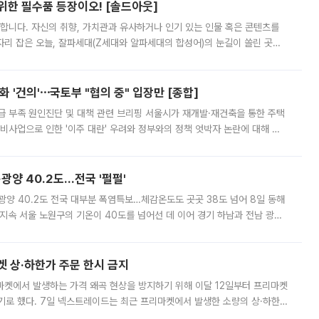
 위한 필수품 등장이오! [솔드아웃]
합니다. 자신의 취향, 가치관과 유사하거나 인기 있는 인물 혹은 콘텐츠를
'가 자리 잡은 오늘, 잘파세대(Z세대와 알파세대의 합성어)의 눈길이 쏠린 곳은
리는 공연장. 응원봉만큼이나 눈에 띄는 게 있습니다. 공연이 시작되기
 '건의'⋯국토부 "협의 중" 입장만 [종합]
급 부족 원인진단 및 대책 관련 브리핑 서울시가 재개발·재건축을 통한 주택
비사업으로 인한 '이주 대란' 우려와 정부와의 정책 엇박자 논란에 대해 정
실장은 2031년까지 31만 가구 착공 목표에 차질이 없다는 입장이나,
·광양 40.2도…전국 '펄펄'
·광양 40.2도 전국 대부분 폭염특보…체감온도도 곳곳 38도 넘어 8일 동해
지속 서울 노원구의 기온이 40도를 넘어선 데 이어 경기 하남과 전남 광양
. 전국 대부분 지역에 폭염특보가 내려진 가운데 곳곳에서 39~40도 안팎
켓 상·하한가 주문 한시 금지
마켓에서 발생하는 가격 왜곡 현상을 방지하기 위해 이달 12일부터 프리마켓
기로 했다. 7일 넥스트레이드는 최근 프리마켓에서 발생한 소량의 상·하한
, 주문 오류로 인한 가격 급등락을 최소화하기 위한 비상 대응방안을 발표