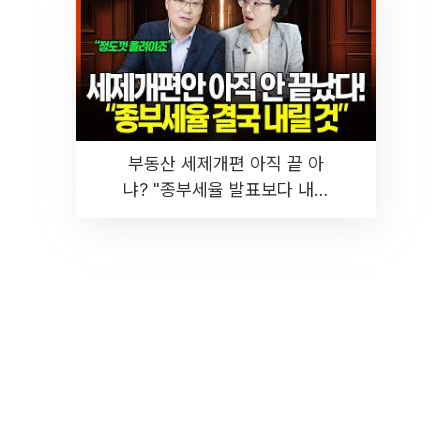
부동산 세제개편 아직 끝 아
냐? "종부세율 발표보다 내릴
것" 장기거주·양도세 전망 I 집
땅지성 I 김인만, 진미윤