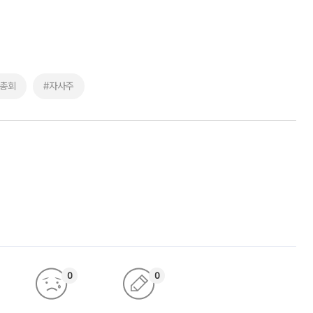
주총회
#자사주
0
0