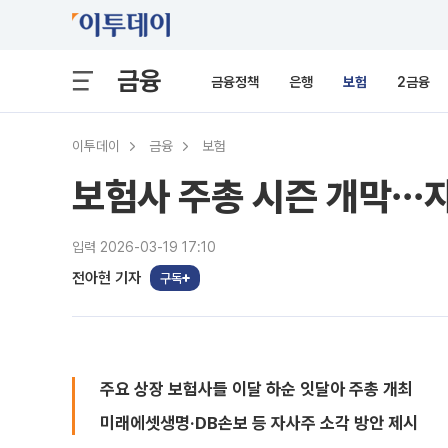
금융
금융정책
은행
보험
2금융
이투데이
금융
보험
보험사 주총 시즌 개막⋯
입력 2026-03-19 17:10
전아현 기자
구독
주요 상장 보험사들 이달 하순 잇달아 주총 개최
미래에셋생명·DB손보 등 자사주 소각 방안 제시