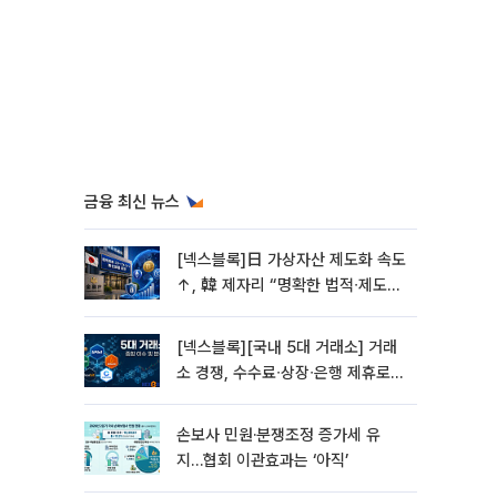
금융 최신 뉴스
[넥스블록]日 가상자산 제도화 속도
↑, 韓 제자리 “명확한 법적∙제도적
기반 마련 시급”
[넥스블록][국내 5대 거래소] 거래
소 경쟁, 수수료∙상장∙은행 제휴로
옮겨 붙었다
손보사 민원·분쟁조정 증가세 유
지…협회 이관효과는 ‘아직’