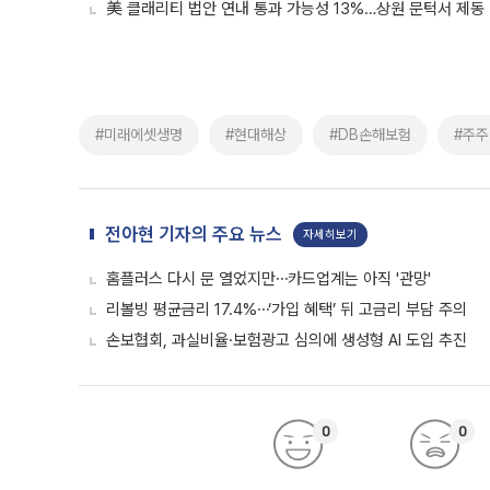
美 클래리티 법안 연내 통과 가능성 13%…상원 문턱서 제동
#미래에셋생명
#현대해상
#DB손해보험
#주
전아현 기자의 주요 뉴스
자세히보기
홈플러스 다시 문 열었지만⋯카드업계는 아직 '관망'
리볼빙 평균금리 17.4%⋯‘가입 혜택’ 뒤 고금리 부담 주의
손보협회, 과실비율·보험광고 심의에 생성형 AI 도입 추진
0
0