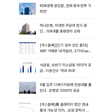
KDB생명 본입찰, 한화·흥국·한투 '3
파전'
하나은행, 비대면 주담대 한시 중
단…가계대출 총량관리 강화
[넥스블록][인기 검색 코인 톱15]
XRP 거래량 14억달러…ETHGas
급등·Bless 급락…고변동 알트 부각
서금원, 상반기 미소금융 1612억 공
급…이용건수 ‘역대 최대’
9월 입주 디에이치방배 잔금대출 풀
린다…은행권 3000억 공급
[넥스블록]美 클래리티 법안 연내
통과 가능성 13%…상원 문턱서 제