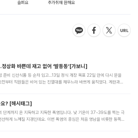
슬퍼요
추가취재 원해요
…정상화 바쁜데 재고 없어 ‘발동동’[가보니]
준비 신선식품 등 순차 입고…13일 정식 개장 목표 22일 만에 다시 문을
오전부터 직원들은 비어 있는 진열대를 채우느라 바쁘게 움직였다. 계란과
리를 잡기 시작했지만, 매장 곳곳엔 여전히 텅 빈 매대가 먼저 눈에 들어왔
까요? [해시태그]
’의 단계까지 온 지독하고 지독한 폭염입니다. 낮 기온이 37~39도를 찍는 극
 선선하게 느껴질 지경인데요. 이번 폭염의 중심은 처음 영남을 비롯한 동쪽
 북서풍이 산맥을 넘어 영남 쪽으로 내려오면서 뜨겁고 건조해졌는데요.