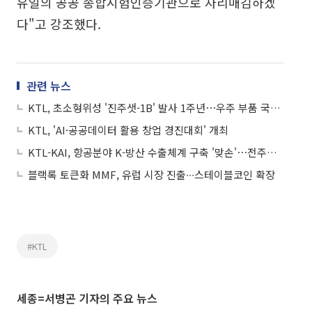
유일의 공공 종합시험인증기관으로 자리매김하겠
다"고 강조했다.
관련 뉴스
KTL, 초소형위성 '진주샛-1B' 발사 1주년⋯우주 부품 국산화 결실
KTL, 'AI·공공데이터 활용 창업 경진대회' 개최
KTL-KAI, 항공분야 K-방산 수출체계 구축 '맞손'⋯전주기 기술지원 협력
블랙록 토큰화 MMF, 유럽 시장 진출∙∙∙스테이블코인 확장
#KTL
세종=서병곤 기자의 주요 뉴스