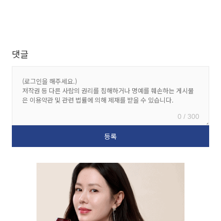
댓글
0 / 300