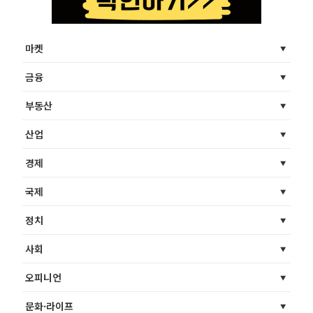
마켓
금융
부동산
산업
경제
국제
정치
사회
오피니언
문화·라이프