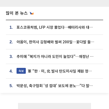
많이 본 뉴스
포스코퓨처엠, LFP 시장 뚫었다…배터리사와 대규모 장기 공급 합의
1.
아옳이, 한의사 김형배와 벌써 200일⋯꽃다발 들고 "프러포즈 아냐"
2.
추미애 "복지가 아니라 도민이 늘었다"…재정난 책임론 정면돌파
3.
軍 "한ㆍ미, 北 발사 탄도미사일 제원 정밀분석 중"
속보
4.
박문성, 축구협회 '성 접대' 보도에 분노…"다 말아먹으려고 작정했나"
5.