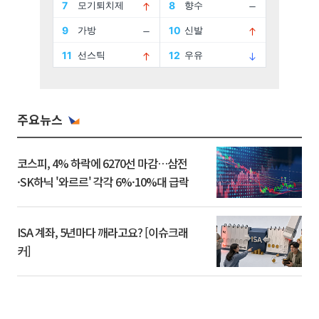
주요뉴스
코스피, 4% 하락에 6270선 마감…삼전
·SK하닉 '와르르' 각각 6%·10%대 급락
ISA 계좌, 5년마다 깨라고요? [이슈크래
커]