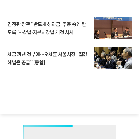
김정관 장관 “반도체 성과급, 주총 승인 받
도록”…상법·자본시장법 개정 시사
세금 꺼낸 정부에…오세훈 서울시장 “집값
해법은 공급” [종합]