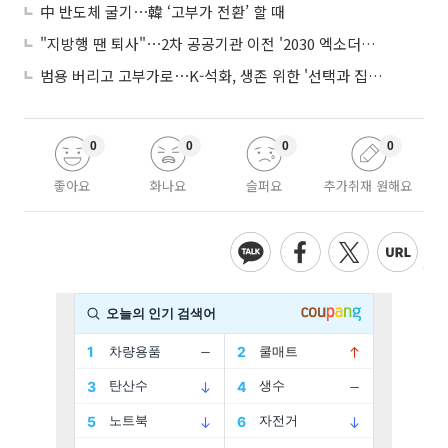
中 반도체 굴기⋯韓 ‘고부가 전환’ 할 때
"지방행 땐 퇴사"⋯2차 공공기관 이전 '2030 엑소더스' 뇌관
범용 버리고 고부가로⋯K-석화, 생존 위한 '선택과 집중'
0
0
0
0
좋아요
화나요
슬퍼요
추가취재 원해요