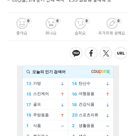
0
0
0
0
좋아요
화나요
슬퍼요
추가취재 원해요