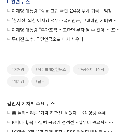
관련 뉴스
이재명 대통령 “중동 고립 국민 204명 무사 귀국…범정부 ‘원팀’성과”
'친시장' 외친 이재명 정부…국민연금, 고려아연 거버넌스 정상화 '시험대'
이재명 대통령 "주가조작 신고하면 부자 될 수 있어"…포상금 상한 폐지 홍보
무너진 노후, 국민연금으로 다시 세우다
#이재명
#케이팝데몬헌터스
#아카데미시상식
#매기강
#골든
김민서 기자의 주요 뉴스
美 폴리실리콘 ‘가격 하한선’ 세웠다…K태양광 수혜 기대
K배터리, 북미·유럽 공급망 선점전…셀부터 원료까지 현지화
LG엔솔, 2개 분기 만에 흑자…ESS·원통형 앞세워 성장 가속