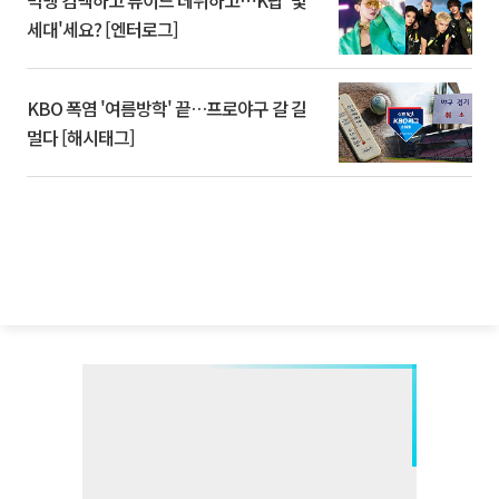
빅뱅 컴백하고 튜이드 데뷔하고⋯K팝 '몇
세대'세요? [엔터로그]
KBO 폭염 '여름방학' 끝…프로야구 갈 길
멀다 [해시태그]