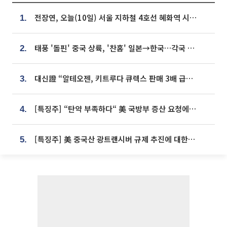
전장연, 오늘(10일) 서울 지하철 4호선 혜화역 시위…1호선 용산역 무정차
1.
태풍 '돌핀' 중국 상륙, '찬홈' 일본→한국…각국 기상청 예상 경로는?
2.
대신證 “알테오젠, 키트루다 큐렉스 판매 3배 급증…목표가 41만원 상향”
3.
[특징주] “탄약 부족하다“ 美 국방부 증산 요청에⋯국내 방산주 급등세
4.
[특징주] 美 중국산 광트랜시버 규제 추진에 대한광통신 등 광통신株 강세
5.