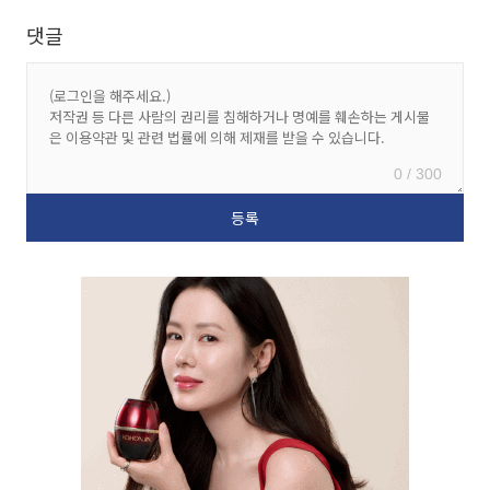
댓글
0 / 300