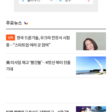
주요뉴스
한국 드론기술, 우크라 전장서 시험
단독
중…“스타트업 여러 곳 참여”
美 미사일 재고 ‘빨간불’…K방산 북미 진출
기대