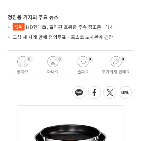
정진용 기자의 주요 뉴스
HD현대重, 필리핀 호위함 후속 정조준…‘14척+α’ 싹쓸이 노린다
단독
교섭 세 차례 만에 쟁의투표…포스코 노사관계 긴장
0
0
0
0
좋아요
화나요
슬퍼요
추가취재 원해요