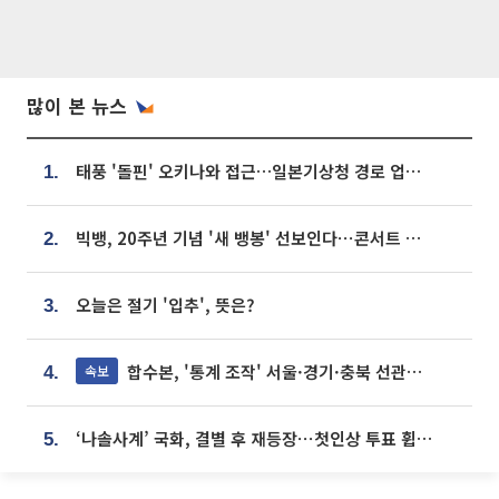
많이 본 뉴스
태풍 '돌핀' 오키나와 접근…일본기상청 경로 업데이트
1.
빅뱅, 20주년 기념 '새 뱅봉' 선보인다⋯콘서트 앞두고 팝업 개최
2.
오늘은 절기 '입추', 뜻은?
3.
합수본, '통계 조작' 서울·경기·충북 선관위 등 추가 압수수색
속보
4.
‘나솔사계’ 국화, 결별 후 재등장⋯첫인상 투표 휩쓸고 ‘인기녀’ 등극
5.