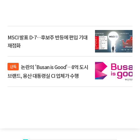
MSCI 발표 D-7…후보주 반등에 편입 기대
재점화
논란의 'Busan is Good'…8억 도시
단독
브랜드, 용산 대통령실 CI 업체가 수행