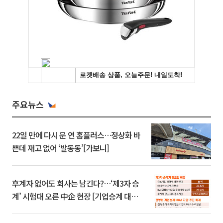
주요뉴스
22일 만에 다시 문 연 홈플러스…정상화 바
쁜데 재고 없어 ‘발동동’[가보니]
후계자 없어도 회사는 남긴다?…‘제3자 승
계’ 시험대 오른 中企 현장 [기업승계 대전
환]