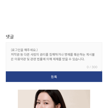
댓글
0 / 300