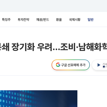
특징주
투자전략
채권/펀드
환율
국제시황
일반
봉쇄 장기화 우려…조비·남해화학
기사
구글 선호매체 추가