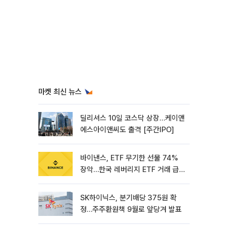
마켓 최신 뉴스
딜리셔스 10일 코스닥 상장…케이앤
에스아이앤씨도 출격 [주간IPO]
바이낸스, ETF 무기한 선물 74%
장악…한국 레버리지 ETF 거래 급
증 [e가상자산]
SK하이닉스, 분기배당 375원 확
정…주주환원책 9월로 앞당겨 발표