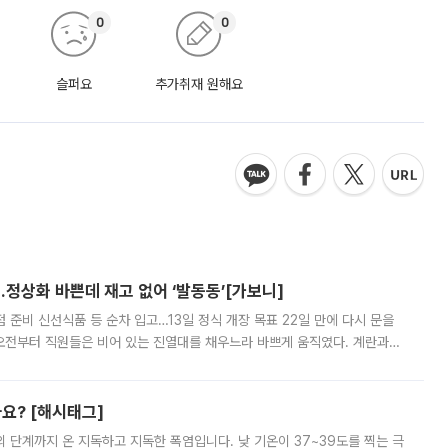
0
0
슬퍼요
추가취재 원해요
…정상화 바쁜데 재고 없어 ‘발동동’[가보니]
준비 신선식품 등 순차 입고…13일 정식 개장 목표 22일 만에 다시 문을
오전부터 직원들은 비어 있는 진열대를 채우느라 바쁘게 움직였다. 계란과
리를 잡기 시작했지만, 매장 곳곳엔 여전히 텅 빈 매대가 먼저 눈에 들어왔
까요? [해시태그]
’의 단계까지 온 지독하고 지독한 폭염입니다. 낮 기온이 37~39도를 찍는 극