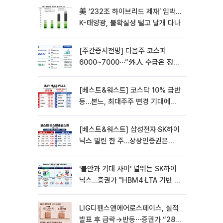
美 ‘232조 하이브리드 제재’ 임박…
K-태양광, 불확실성 털고 날개 다나
[주간증시전망] 다음주 코스피
6000~7000⋯“外人 수급은 정책
이 변수”
[베스트&워스트] 코스닥 10% 급반
등…본느, 최대주주 변경 기대에
270% 폭등
[베스트&워스트] 삼성전자·SK하이
닉스 밀린 한 주…상상인증권은
85% 급등
'불안과 기대 사이' 널뛰는 SK하이
닉스…증권가 "HBM4·LTA 기반 펀
터멘털 견고"
LIG디펜스앤에어로스페이스, 실적
발표 후 급락→반등⋯증권가 “28년