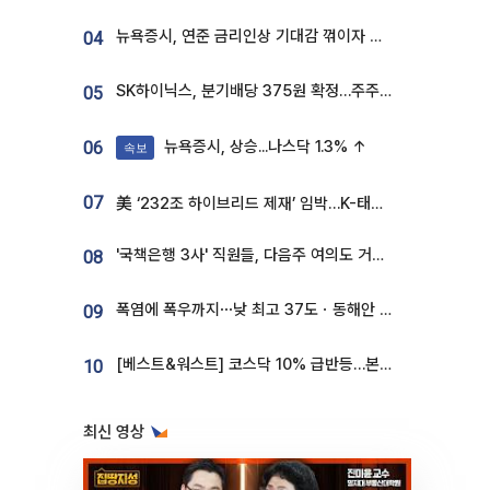
뉴욕증시, 연준 금리인상 기대감 꺾이자 상승...S&P500 사상 최고치 [종합]
04
SK하이닉스, 분기배당 375원 확정…주주환원책 9월로 앞당겨 발표
05
뉴욕증시, 상승...나스닥 1.3% ↑
06
속보
07
美 ‘232조 하이브리드 제재’ 임박…K-태양광, 불확실성 털고 날개 다나
'국책은행 3사' 직원들, 다음주 여의도 거리 나서는 까닭은
08
폭염에 폭우까지⋯낮 최고 37도ㆍ동해안 강한 비 [날씨]
09
[베스트&워스트] 코스닥 10% 급반등…본느, 최대주주 변경 기대에 270% 폭등
10
최신 영상