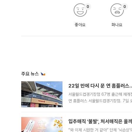
0
0
좋아요
화나요
주요 뉴스
22일 만에 다시 문 연 홈플러스
서울월드컵경기장점 67명 출근해 재개점 
연 홈플러스 서울월드컵경기장점. 7일 
우유, 과일 같은 신선식품이 차근차근 자
입추매직 '불발', 처서매직은 올
“와 이제 시원한 거 같아” 단체 ‘뇌손상