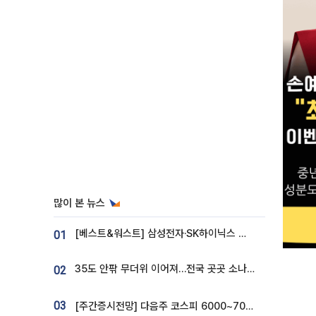
많이 본 뉴스
[베스트&워스트] 삼성전자·SK하이닉스 밀린 한 주…상상인증권은 85% 급등
01
35도 안팎 무더위 이어져…전국 곳곳 소나기 [오늘 날씨]
02
03
[주간증시전망] 다음주 코스피 6000~7000⋯“外人 수급은 정책이 변수”