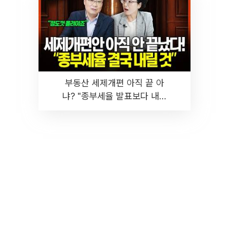
부동산 세제개편 아직 끝 아
냐? "종부세율 발표보다 내릴
것" 장기거주·양도세 전망 I 집
땅지성 I 김인만, 진미윤