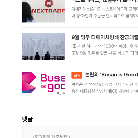
넥스트레이드, 12일부터 프리마
대체거래소(ATS) 넥스트레이드가 프리
내 상·하한가 주문을 한시적으로 금지하
가 체결 사례와 관련해 설명자료를 내고
9월 입주 디에이치방배 잔금대출
KB·신한·하나 각각 1000억 배정…우
조정 9월 입주를 앞둔 서울 서초구 ‘디
은행과 NH농협은행도 대출 취급을 검토
민은행
논란의 'Busan is Go
단독
박형준 전 부산시장 재임 당시 추진된 부산
용산 대통령실 상징체계(CI) 개발에 참
도시브랜드 사업이 공개 이후 시민 공감
댓글