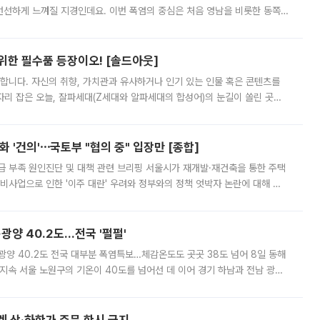
 선선하게 느껴질 지경인데요. 이번 폭염의 중심은 처음 영남을 비롯한 동쪽
 북서풍이 산맥을 넘어 영남 쪽으로 내려오면서 뜨겁고 건조해졌는데요.
 위한 필수품 등장이오! [솔드아웃]
합니다. 자신의 취향, 가치관과 유사하거나 인기 있는 인물 혹은 콘텐츠를
'가 자리 잡은 오늘, 잘파세대(Z세대와 알파세대의 합성어)의 눈길이 쏠린 곳은
리는 공연장. 응원봉만큼이나 눈에 띄는 게 있습니다. 공연이 시작되기
 '건의'⋯국토부 "협의 중" 입장만 [종합]
급 부족 원인진단 및 대책 관련 브리핑 서울시가 재개발·재건축을 통한 주택
비사업으로 인한 '이주 대란' 우려와 정부와의 정책 엇박자 논란에 대해 정
실장은 2031년까지 31만 가구 착공 목표에 차질이 없다는 입장이나,
·광양 40.2도…전국 '펄펄'
·광양 40.2도 전국 대부분 폭염특보…체감온도도 곳곳 38도 넘어 8일 동해
지속 서울 노원구의 기온이 40도를 넘어선 데 이어 경기 하남과 전남 광양
. 전국 대부분 지역에 폭염특보가 내려진 가운데 곳곳에서 39~40도 안팎