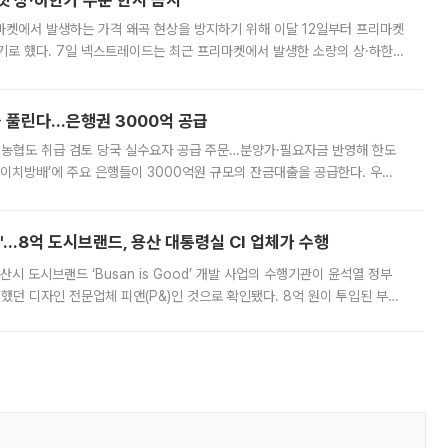
켓 상·하한가 주문 한시 금지
마켓에서 발생하는 가격 왜곡 현상을 방지하기 위해 이달 12일부터 프리마켓
기로 했다. 7일 넥스트레이드는 최근 프리마켓에서 발생한 소량의 상·하한
, 주문 오류로 인한 가격 급등락을 최소화하기 위한 비상 대응방안을 발표
 풀린다…은행권 3000억 공급
리·농협도 취급 검토 당국 실수요자 공급 주문…분양가·필요자금 반영해 한도
에이치방배’에 주요 은행들이 3000억원 규모의 잔금대출을 공급한다. 우리
하고 있어 향후 공급 규모가 늘어날 전망이다. 7일 금융권에 따르면 KB국
od'…8억 도시브랜드, 용산 대통령실 CI 업체가 수행
시 도시브랜드 ‘Busan is Good’ 개발 사업의 수행기관이 윤석열 정부
여했던 디자인 전문업체 피앤(P&)인 것으로 확인됐다. 8억 원이 투입된 부산
 부족과 디자인 정체성 논란에 휩싸였던 만큼, 사업 선정 과정과 결과물에