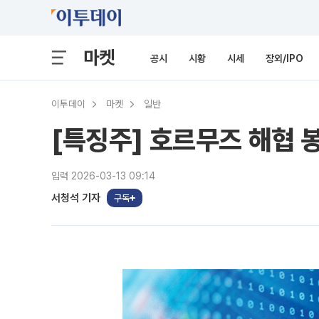
마켓
공시
시황
시세
장외/IPO
이투데이
마켓
일반
[특징주] 호르무즈 해협 
입력 2026-03-13 09:14
서청석 기자
구독