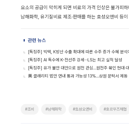
요소의 공급이 막히게 되면 비료의 가격 인상은 불가피하다
남해화학, 유기질비료 제조·판매를 하는 효성오앤비 등이 
관련 뉴스
[특징주] 빅텍, K방산 수출 확대에 따른 수주 증가 수혜 분
[특징주] AI 특수에 K-전선주 강세⋯LS는 최고 실적 달성
[특징주] 유가 불안 대안으로 원전 관심…원전주 묶인 현대·
美 클래리티 법안 연내 통과 가능성 13%…상원 문턱서 제동
#조비
#남해화학
#효성오앤비
#호르무즈해협