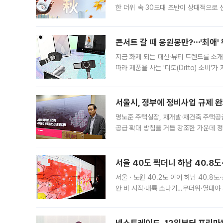
한 더위 속 30도대 초반이 상대적으로
지역에 있었습니다. 7월 말에는 서풍과
콘서트 갈 때 응원봉만?⋯'최애'
지금 화제 되는 패션·뷰티 트렌드를 소개
따라 제품을 사는 '디토(Ditto) 소비
어디일까요? 아이돌 콘서트 시작을 기다
서울시, 정부에 정비사업 규제 완화
명노준 주택실장, 재개발·재건축 주택공
공급 확대 방침을 거듭 강조한 가운데 정
면 반박하고 나섰다. 명노준 서울시 주택
서울 40도 찍더니 하남 40.8도
서울ㆍ노원 40.2도 이어 하남 40.8도
안 비 시작·내륙 소나기…무더위·열대야 
에서도 40도를 웃도는 기온이 관측됐다
의 극심한