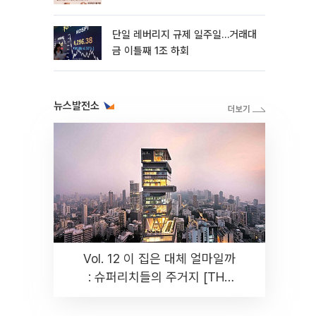
까지 튼튼”
단일 레버리지 규제 일주일…거래대
금 이틀째 1조 하회
뉴스발전소
Vol. 12 이 집은 대체 얼마일까
: 슈퍼리치들의 주거지 [THE
RARE]