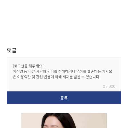
댓글
0 / 300