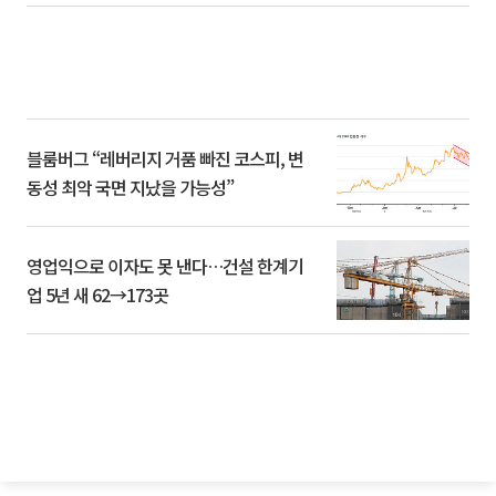
블룸버그 “레버리지 거품 빠진 코스피, 변
동성 최악 국면 지났을 가능성”
영업익으로 이자도 못 낸다…건설 한계기
업 5년 새 62→173곳