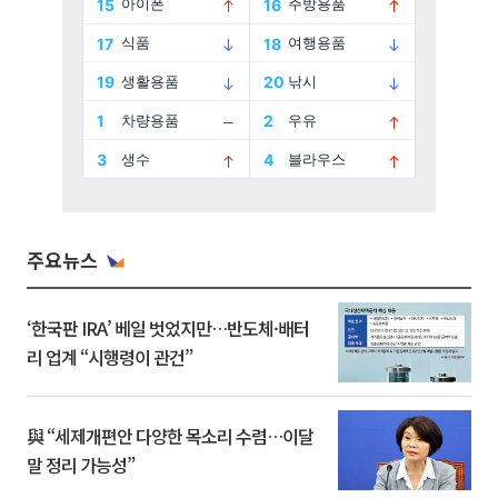
주요뉴스
‘한국판 IRA’ 베일 벗었지만…반도체·배터
리 업계 “시행령이 관건”
與 “세제개편안 다양한 목소리 수렴…이달
말 정리 가능성”