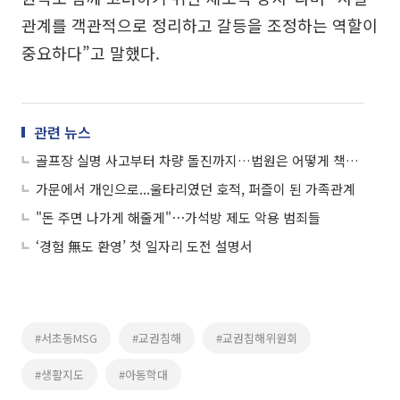
관계를 객관적으로 정리하고 갈등을 조정하는 역할이
중요하다”고 말했다.
관련 뉴스
골프장 실명 사고부터 차량 돌진까지…법원은 어떻게 책임 가를까?
가문에서 개인으로...울타리였던 호적, 퍼즐이 된 가족관계
"돈 주면 나가게 해줄게"⋯가석방 제도 악용 범죄들
‘경험 無도 환영’ 첫 일자리 도전 설명서
#서초동MSG
#교권침해
#교권침해위원회
#생활지도
#아동학대