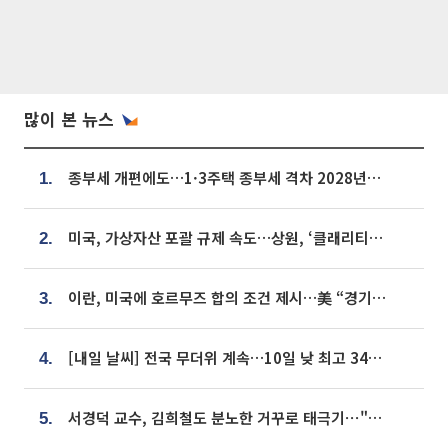
많이 본 뉴스
종부세 개편에도…1·3주택 종부세 격차 2028년부터 확대
1.
미국, 가상자산 포괄 규제 속도…상원, ‘클래리티법’ 9월 절차투표 추진
2.
이란, 미국에 호르무즈 합의 조건 제시…美 “경기 아직 안 끝나” [종합]
3.
[내일 날씨] 전국 무더위 계속…10일 낮 최고 34도 육박
4.
서경덕 교수, 김희철도 분노한 거꾸로 태극기⋯"엉터리는 아냐, 아쉬울 뿐"
5.