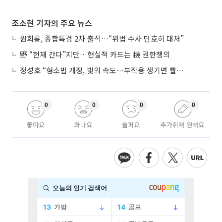
조소현 기자의 주요 뉴스
원희룡, 종합특검 2차 출석…“위법 수사 단호히 대처”
野 “헌재 간다”지만…현실적 카드는 檢 권한쟁의
정성호 “형소법 개정, 빛의 속도…부작용 생기면 빨리 고쳐야”
0
0
0
0
좋아요
화나요
슬퍼요
추가취재 원해요