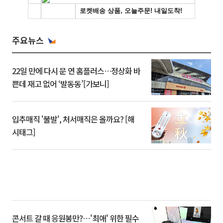
주요뉴스
22일 만에 다시 문 연 홈플러스…정상화 바
쁜데 재고 없어 ‘발동동’[가보니]
입추매직 '불발', 처서매직은 올까요? [해
시태그]
콘서트 갈 때 응원봉만?⋯'최애' 위한 필수