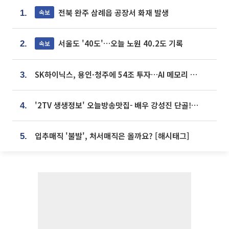
전북 완주 삼례읍 공장서 화재 발생
속보
1.
서울도 '40도'…오늘 노원 40.2도 기록
속보
2.
SK하이닉스, 용인·청주에 54조 투자…AI 메모리 생산기지 키운다
3.
'2TV 생생정보' 오늘방송맛집- 배우 강성진 단골! 쌀국수ㆍ푸팟퐁 커리 맛집 '블○○○'
4.
입추매직 '불발', 처서매직은 올까요? [해시태그]
5.