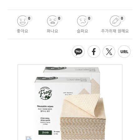
0
0
0
0
좋아요
화나요
슬퍼요
추가취재 원해요