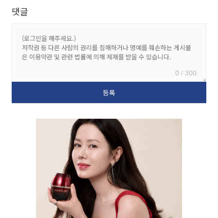
댓글
0 / 300