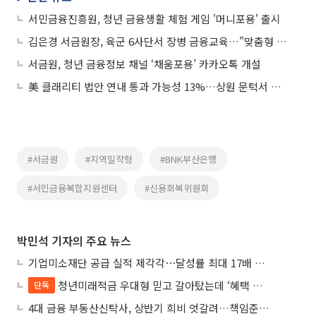
서민금융진흥원, 청년 금융생활 체험 게임 '머니포용' 출시
김은경 서금원장, 육군 6사단서 장병 금융교육…"맞춤형 지원 확대"
서금원, 청년 금융정보 채널 ‘채움포용’ 카카오톡 개설
美 클래리티 법안 연내 통과 가능성 13%…상원 문턱서 제동
#서금원
#지역밀착형
#BNK부산은행
#서민금융복합지원센터
#신용회복위원회
박민석 기자의 주요 뉴스
기업미소재단 공급 실적 제각각⋯달성률 최대 17배 차이
청년미래적금 우대형 믿고 갈아탔는데 ‘혜택 반토막’…심사 오류에 가입자 혼선
단독
4대 금융 부동산신탁사, 상반기 희비 엇갈려…책임준공 손실 반영 시점이 갈랐다