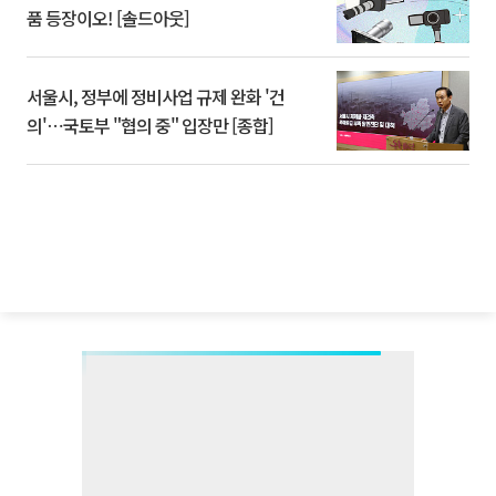
품 등장이오! [솔드아웃]
서울시, 정부에 정비사업 규제 완화 '건
의'⋯국토부 "협의 중" 입장만 [종합]