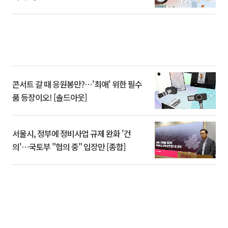
콘서트 갈 때 응원봉만?⋯'최애' 위한 필수
품 등장이오! [솔드아웃]
서울시, 정부에 정비사업 규제 완화 '건
의'⋯국토부 "협의 중" 입장만 [종합]