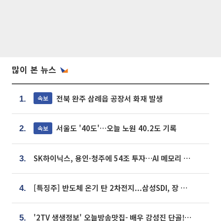
많이 본 뉴스
전북 완주 삼례읍 공장서 화재 발생
속보
1.
서울도 '40도'…오늘 노원 40.2도 기록
속보
2.
SK하이닉스, 용인·청주에 54조 투자…AI 메모리 생산기지 키운다
3.
[특징주] 반도체 온기 탄 2차전지...삼성SDI, 장 초반 7% 넘게 껑충
4.
'2TV 생생정보' 오늘방송맛집- 배우 강성진 단골! 쌀국수ㆍ푸팟퐁 커리 맛집 '블○○○'
5.