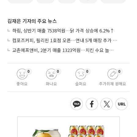
김재은 기자의 주요 뉴스
하림, 상반기 매출 7538억원…닭 가격 상승에 6.2%↑
컴포즈커피, 필리핀 1호점 오픈…연내 5개 매장 추가 출점
교촌에프앤비, 2분기 매출 1323억원…치킨 수요 늘며 4.9%↑
0
0
0
0
좋아요
화나요
슬퍼요
추가취재 원해요