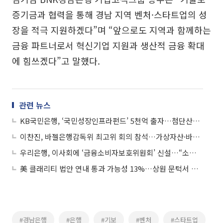
증기금과 협력을 통해 경남 지역 벤처·스타트업의 성
장을 적극 지원하겠다”며 “앞으로도 지역과 함께하는
금융 파트너로서 혁신기업 지원과 생산적 금융 확대
에 힘쓰겠다”고 말했다.
관련 뉴스
KB국민은행, ‘국민성장인프라펀드’ 5천억 출자…첨단산업 인프라 투자
이찬진, 바젤은행감독위 최고위 회의 참석…가상자산·바젤Ⅲ 이행 논의
우리은행, 이사회에 ‘금융소비자보호위원회’ 신설…“소비자 중심 경영 강화”
美 클래리티 법안 연내 통과 가능성 13%…상원 문턱서 제동
#경남은행
#은행
#기보
#벤처
#스타트업