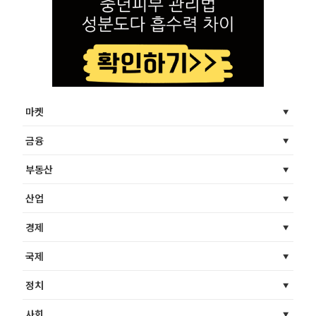
마켓
금융
부동산
산업
경제
국제
정치
사회