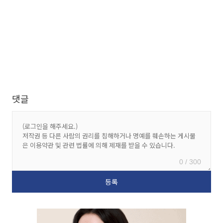
댓글
0 / 300