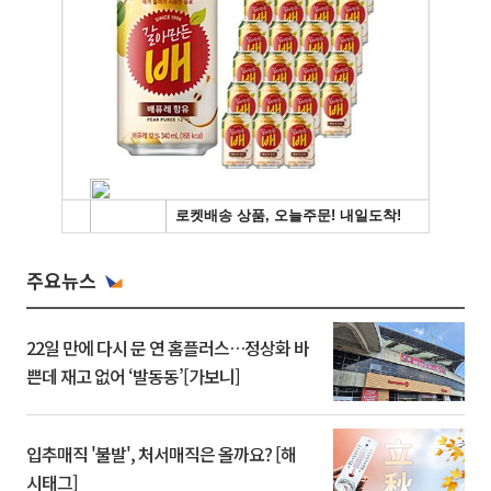
주요뉴스
22일 만에 다시 문 연 홈플러스…정상화 바
쁜데 재고 없어 ‘발동동’[가보니]
입추매직 '불발', 처서매직은 올까요? [해
시태그]