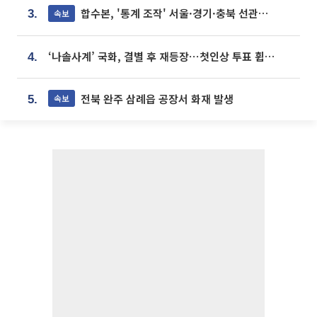
합수본, '통계 조작' 서울·경기·충북 선관위 등 추가 압수수색
속보
3.
‘나솔사계’ 국화, 결별 후 재등장⋯첫인상 투표 휩쓸고 ‘인기녀’ 등극
4.
전북 완주 삼례읍 공장서 화재 발생
속보
5.