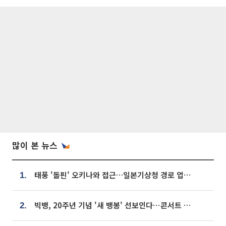
많이 본 뉴스
태풍 '돌핀' 오키나와 접근…일본기상청 경로 업데이트
1.
빅뱅, 20주년 기념 '새 뱅봉' 선보인다⋯콘서트 앞두고 팝업 개최
2.