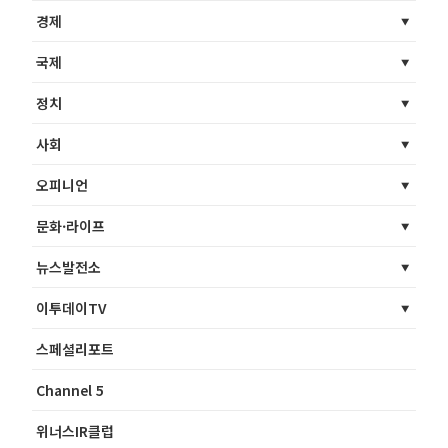
경제
국제
정치
사회
오피니언
문화·라이프
뉴스발전소
이투데이TV
스페셜리포트
Channel 5
위너스IR클럽