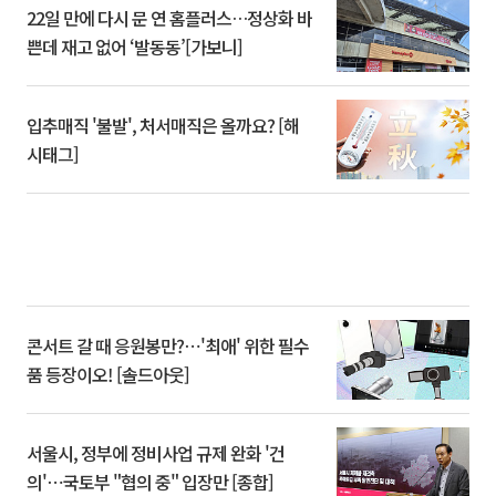
22일 만에 다시 문 연 홈플러스…정상화 바
쁜데 재고 없어 ‘발동동’[가보니]
입추매직 '불발', 처서매직은 올까요? [해
시태그]
콘서트 갈 때 응원봉만?⋯'최애' 위한 필수
품 등장이오! [솔드아웃]
서울시, 정부에 정비사업 규제 완화 '건
의'⋯국토부 "협의 중" 입장만 [종합]