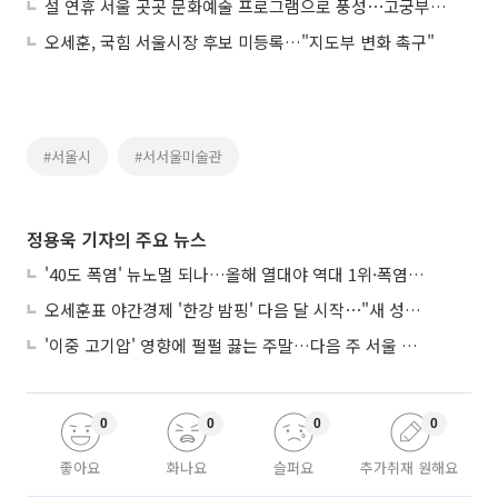
설 연휴 서울 곳곳 문화예술 프로그램으로 풍성⋯고궁부터 공원까지
오세훈, 국힘 서울시장 후보 미등록…"지도부 변화 촉구"
#서울시
#서서울미술관
정용욱 기자의 주요 뉴스
'40도 폭염' 뉴노멀 되나…올해 열대야 역대 1위·폭염일수 평년 3배 넘어
오세훈표 야간경제 '한강 밤핑' 다음 달 시작⋯"새 성장동력 만들 것"
'이중 고기압' 영향에 펄펄 끓는 주말…다음 주 서울 포함 서쪽이 더 덥다
0
0
0
0
좋아요
화나요
슬퍼요
추가취재 원해요