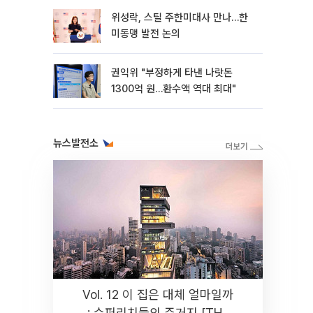
위성락, 스틸 주한미대사 만나…한
미동맹 발전 논의
권익위 "부정하게 타낸 나랏돈
1300억 원…환수액 역대 최대"
뉴스발전소
Vol. 12 이 집은 대체 얼마일까
: 슈퍼리치들의 주거지 [THE