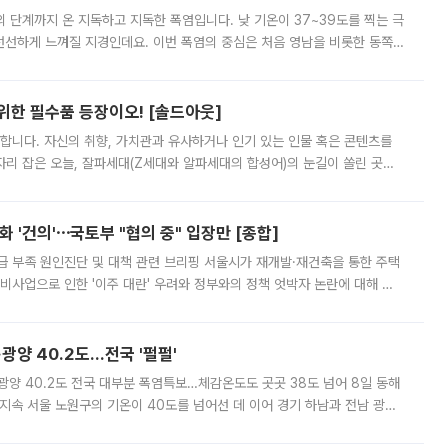
’의 단계까지 온 지독하고 지독한 폭염입니다. 낮 기온이 37~39도를 찍는 극
 선선하게 느껴질 지경인데요. 이번 폭염의 중심은 처음 영남을 비롯한 동쪽
 북서풍이 산맥을 넘어 영남 쪽으로 내려오면서 뜨겁고 건조해졌는데요.
 위한 필수품 등장이오! [솔드아웃]
합니다. 자신의 취향, 가치관과 유사하거나 인기 있는 인물 혹은 콘텐츠를
'가 자리 잡은 오늘, 잘파세대(Z세대와 알파세대의 합성어)의 눈길이 쏠린 곳은
리는 공연장. 응원봉만큼이나 눈에 띄는 게 있습니다. 공연이 시작되기
 '건의'⋯국토부 "협의 중" 입장만 [종합]
급 부족 원인진단 및 대책 관련 브리핑 서울시가 재개발·재건축을 통한 주택
비사업으로 인한 '이주 대란' 우려와 정부와의 정책 엇박자 논란에 대해 정
실장은 2031년까지 31만 가구 착공 목표에 차질이 없다는 입장이나,
·광양 40.2도…전국 '펄펄'
·광양 40.2도 전국 대부분 폭염특보…체감온도도 곳곳 38도 넘어 8일 동해
지속 서울 노원구의 기온이 40도를 넘어선 데 이어 경기 하남과 전남 광양
. 전국 대부분 지역에 폭염특보가 내려진 가운데 곳곳에서 39~40도 안팎