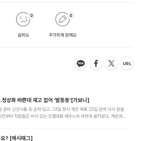
0
0
슬퍼요
추가취재 원해요
…정상화 바쁜데 재고 없어 ‘발동동’[가보니]
준비 신선식품 등 순차 입고…13일 정식 개장 목표 22일 만에 다시 문을
오전부터 직원들은 비어 있는 진열대를 채우느라 바쁘게 움직였다. 계란과
리를 잡기 시작했지만, 매장 곳곳엔 여전히 텅 빈 매대가 먼저 눈에 들어왔
까요? [해시태그]