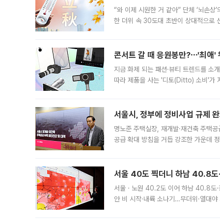
“와 이제 시원한 거 같아” 단체 ‘뇌손상
한 더위 속 30도대 초반이 상대적으로
지역에 있었습니다. 7월 말에는 서풍과
콘서트 갈 때 응원봉만?⋯'최애'
지금 화제 되는 패션·뷰티 트렌드를 소개
따라 제품을 사는 '디토(Ditto) 소비
어디일까요? 아이돌 콘서트 시작을 기다
서울시, 정부에 정비사업 규제 완화
명노준 주택실장, 재개발·재건축 주택공
공급 확대 방침을 거듭 강조한 가운데 정
면 반박하고 나섰다. 명노준 서울시 주택
서울 40도 찍더니 하남 40.8도
서울ㆍ노원 40.2도 이어 하남 40.8도
안 비 시작·내륙 소나기…무더위·열대야 
에서도 40도를 웃도는 기온이 관측됐다