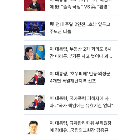
에 野 “졸속 국정” VS 與 “환영”
與 전대 주말 2연전…호남 앞두고
주도권 다툼
이 대통령, 부동산 2차 회의도 6시
간 마라톤…"기존 사고 벗어나 과감
히 실천"
이 대통령, '호우피해' 안동·의성군
4개면 특별재난지역 선포
이 대통령, 국가폭력 피해자에 사
과…"국가 책임에는 유효기간 없다"
이 대통령, 규제합리화위 부위원장
에 김태유…국립외교원장 김흥규