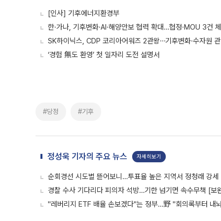
[인사] 기후에너지환경부
한·가나, 기후변화·AI·해양안보 협력 확대…협정·MOU 3건 
SK하이닉스, CDP 코리아어워즈 2관왕⋯기후변화·수자원 관
‘경험 無도 환영’ 첫 일자리 도전 설명서
#당정
#기후
정성욱 기자의 주요 뉴스
자세히보기
순회경선 시도별 뜯어보니…투표율 높은 지역서 정청래 강세
경찰 수사 기다리다 피의자 석방…기한 넘기면 속수무책 [보완
"레버리지 ETF 배율 손보겠다"는 정부…野 "회의록부터 내