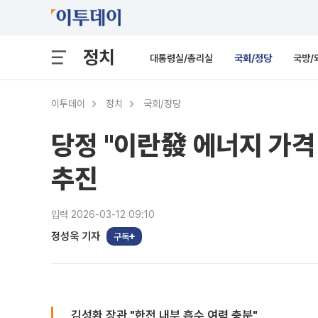
정치
대통령실/총리실
국회/정당
국방/
이투데이
정치
국회/정당
당정 "이란發 에너지 가격
추진
입력 2026-03-12 09:10
정성욱 기자
구독
김성환 장관 "한전 내부 흡수 여력 충분"