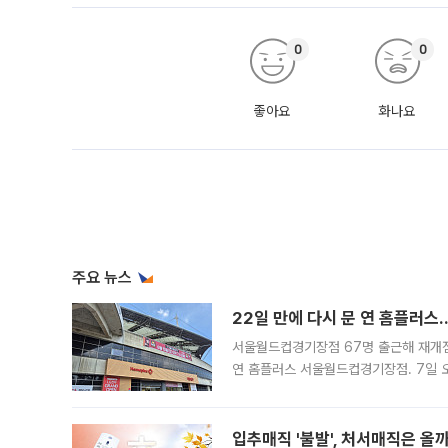
0
0
좋아요
화나요
주요 뉴스
22일 만에 다시 문 연 홈플러스
서울월드컵경기장점 67명 출근해 재개점 
연 홈플러스 서울월드컵경기장점. 7일 
우유, 과일 같은 신선식품이 차근차근 자
입추매직 '불발', 처서매직은 올