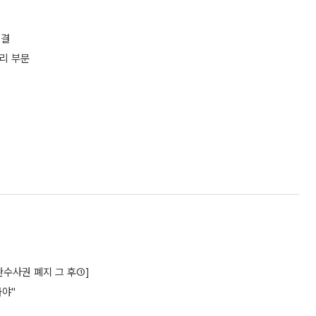
체결
리 부문
수사권 폐지 그 후①]
놔야"