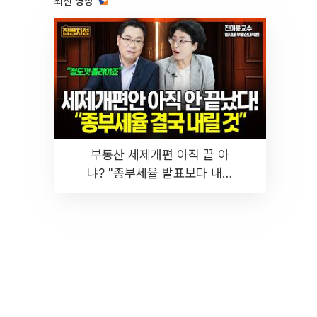
최신 영상
부동산 세제개편 아직 끝 아
냐? "종부세율 발표보다 내릴
것" 장기거주·양도세 전망 I 집
땅지성 I 김인만, 진미윤