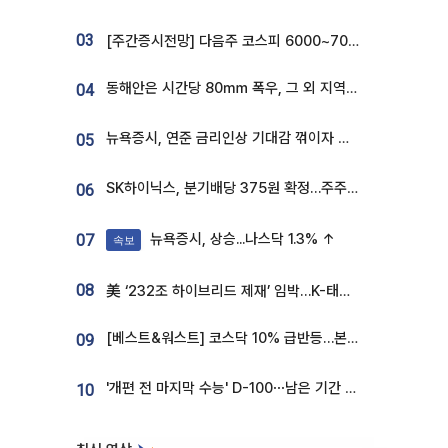
03
[주간증시전망] 다음주 코스피 6000~7000⋯“外人 수급은 정책이 변수”
동해안은 시간당 80㎜ 폭우, 그 외 지역은 폭염…‘극과 극 날씨’
04
뉴욕증시, 연준 금리인상 기대감 꺾이자 상승...S&P500 사상 최고치 [종합]
05
SK하이닉스, 분기배당 375원 확정…주주환원책 9월로 앞당겨 발표
06
뉴욕증시, 상승...나스닥 1.3% ↑
07
속보
08
美 ‘232조 하이브리드 제재’ 임박…K-태양광, 불확실성 털고 날개 다나
[베스트&워스트] 코스닥 10% 급반등…본느, 최대주주 변경 기대에 270% 폭등
09
'개편 전 마지막 수능' D-100⋯남은 기간 성적 올릴 전략은
10