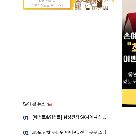
많이 본 뉴스
[베스트&워스트] 삼성전자·SK하이닉스 밀린 한 주…상상인증권은 85% 급등
01
35도 안팎 무더위 이어져…전국 곳곳 소나기 [오늘 날씨]
02