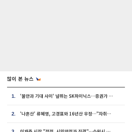
많이 본 뉴스
'불안과 기대 사이' 널뛰는 SK하이닉스…증권가 "HBM4·LTA 기반 펀터멘털 견고"
1.
'나혼산' 류혜영, 고경표와 16년산 우정…"자취방서 부모님과 마주쳐"
2.
이재준 시장 "정전, 시민안전과 직결"…수원시 비상대응체계 가동
3.