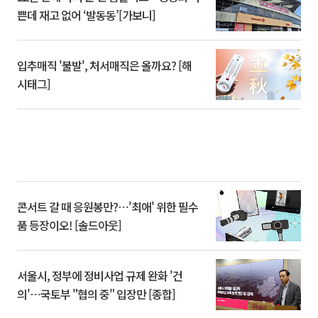
쁜데 재고 없어 ‘발동동’[가보니]
입추매직 '불발', 처서매직은 올까요? [해
시태그]
콘서트 갈 때 응원봉만?⋯'최애' 위한 필수
품 등장이오! [솔드아웃]
서울시, 정부에 정비사업 규제 완화 '건
의'⋯국토부 "협의 중" 입장만 [종합]