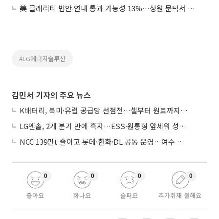
美 클래리티 법안 연내 통과 가능성 13%…상원 문턱서 제동
#LG에너지솔루션
김민서 기자의 주요 뉴스
K배터리, 북미·유럽 공급망 선점전…셀부터 원료까지 현지화
LG엔솔, 2개 분기 만에 흑자…ESS·원통형 앞세워 성장 가속
NCC 139만t 줄이고 롯데·한화·DL 공동 운영…여수 1호 본궤도
0
0
0
0
좋아요
화나요
슬퍼요
추가취재 원해요