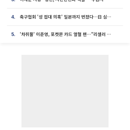
축구협회 '성 접대 의혹' 일본까지 번졌다…日 심판 실명 공개
4.
'차쥐뿔' 이준영, 포켓몬 카드 열혈 팬⋯"리셀러 처단할 것"
5.