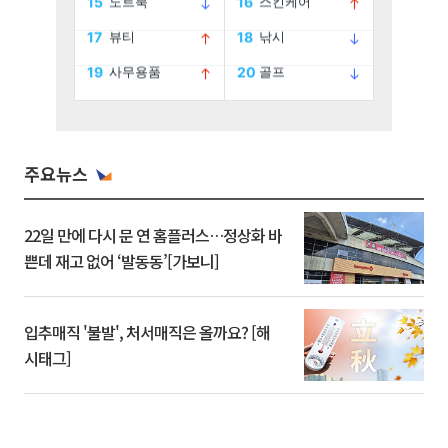
주요뉴스
22일 만에 다시 문 연 홈플러스…정상화 바
쁜데 재고 없어 ‘발동동’[가보니]
입추매직 '불발', 처서매직은 올까요? [해
시태그]