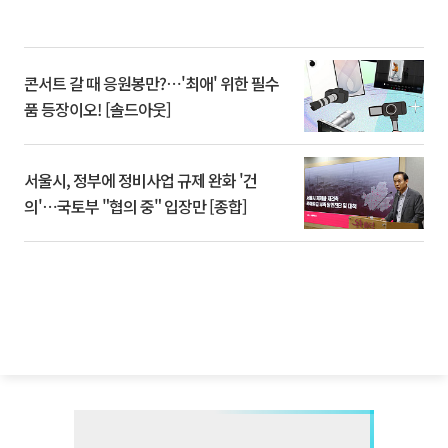
콘서트 갈 때 응원봉만?⋯'최애' 위한 필수
품 등장이오! [솔드아웃]
서울시, 정부에 정비사업 규제 완화 '건
의'⋯국토부 "협의 중" 입장만 [종합]