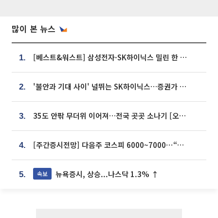
많이 본 뉴스
[베스트&워스트] 삼성전자·SK하이닉스 밀린 한 주…상상인증권은 85% 급등
1.
'불안과 기대 사이' 널뛰는 SK하이닉스…증권가 "HBM4·LTA 기반 펀터멘털 견고"
2.
35도 안팎 무더위 이어져…전국 곳곳 소나기 [오늘 날씨]
3.
[주간증시전망] 다음주 코스피 6000~7000⋯“外人 수급은 정책이 변수”
4.
뉴욕증시, 상승...나스닥 1.3% ↑
속보
5.