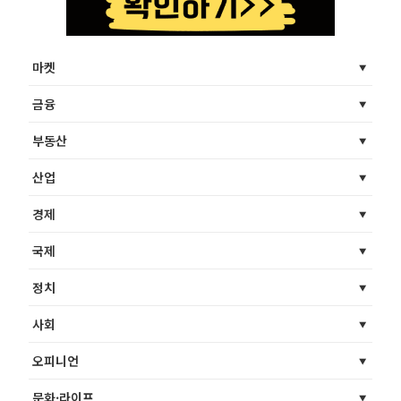
마켓
금융
부동산
산업
경제
국제
정치
사회
오피니언
문화·라이프