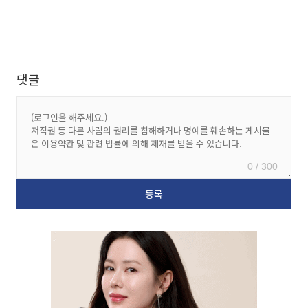
댓글
0 / 300