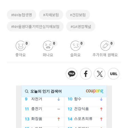
#NH농협생명
#치매보험
#건강보험
#NH올원더풀기억안심치매보험
#GA영업채널
0
0
0
0
좋아요
화나요
슬퍼요
추가취재 원해요