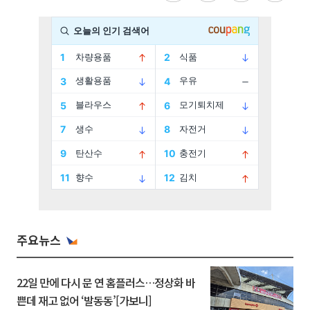
주요뉴스
22일 만에 다시 문 연 홈플러스…정상화 바
쁜데 재고 없어 ‘발동동’[가보니]