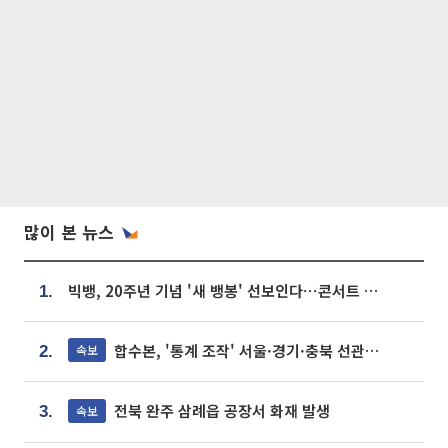
많이 본 뉴스
빅뱅, 20주년 기념 '새 뱅봉' 선보인다⋯콘서트 앞두고 팝업 개최
1.
합수본, '통계 조작' 서울·경기·충북 선관위 등 추가 압수수색
속보
2.
전북 완주 삼례읍 공장서 화재 발생
속보
3.