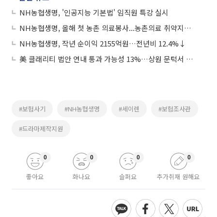
NH농협생명, '인공지능 기본법' 임직원 특강 실시
NH농협생명, 올해 첫 농촌 의료봉사...농촌의료 취약지역 지원
NH농협생명, 작년 순이익 2155억원…전년비 12.4%↓
美 클래리티 법안 연내 통과 가능성 13%…상원 문턱서 제동
#보험사기
#NH농협생명
#세이렌
#보험조사관
#드라마제작지원
0
0
0
0
좋아요
화나요
슬퍼요
추가취재 원해요