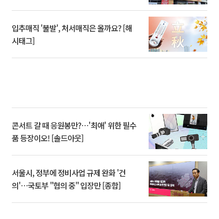
입추매직 '불발', 처서매직은 올까요? [해
시태그]
콘서트 갈 때 응원봉만?⋯'최애' 위한 필수
품 등장이오! [솔드아웃]
서울시, 정부에 정비사업 규제 완화 '건
의'⋯국토부 "협의 중" 입장만 [종합]