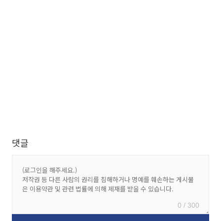
댓글
0 / 300