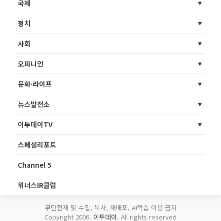
국제
정치
사회
오피니언
문화·라이프
뉴스발전소
이투데이TV
스페셜리포트
Channel 5
위너스IR클럽
무단전재 및 수집, 복사, 재배포, AI학습 이용 금지
Copyright 2006.
이투데이
. All rights reserved