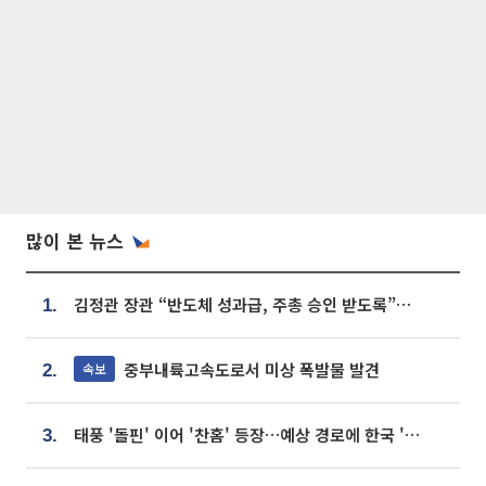
많이 본 뉴스
김정관 장관 “반도체 성과급, 주총 승인 받도록”…상법·자본시장법 개정 시사
1.
중부내륙고속도로서 미상 폭발물 발견
속보
2.
태풍 '돌핀' 이어 '찬홈' 등장…예상 경로에 한국 '한숨'
3.