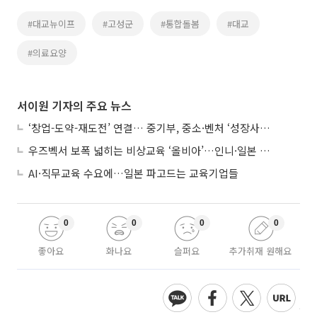
#대교뉴이프
#고성군
#통합돌봄
#대교
#의료요양
서이원 기자의 주요 뉴스
‘창업-도약-재도전’ 연결… 중기부, 중소·벤처 ‘성장사다리’ 짓는다
우즈벡서 보폭 넓히는 비상교육 ‘올비아’…인니·일본 진출 타진
AI·직무교육 수요에…일본 파고드는 교육기업들
0
0
0
0
좋아요
화나요
슬퍼요
추가취재 원해요