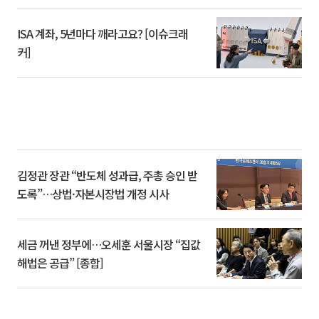
ISA 계좌, 5년마다 깨라고요? [이슈크래
커]
김정관 장관 “반도체 성과급, 주총 승인 받
도록”…상법·자본시장법 개정 시사
세금 꺼낸 정부에…오세훈 서울시장 “집값
해법은 공급” [종합]