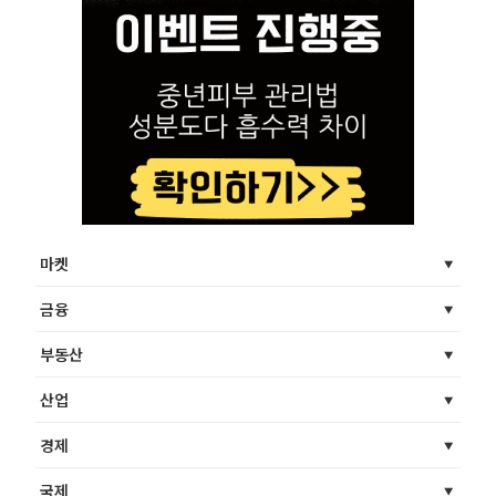
마켓
금융
부동산
산업
경제
국제