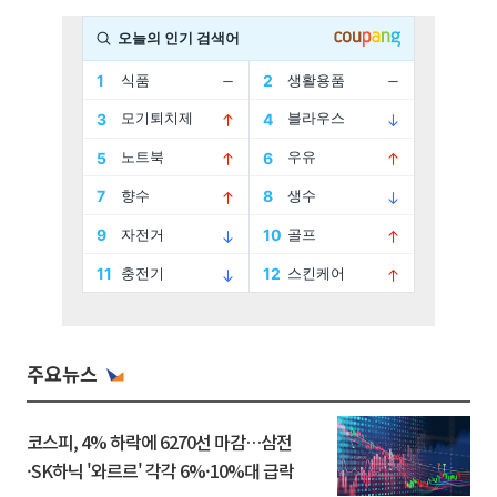
주요뉴스
코스피, 4% 하락에 6270선 마감…삼전
·SK하닉 '와르르' 각각 6%·10%대 급락