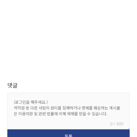
댓글
0 / 300