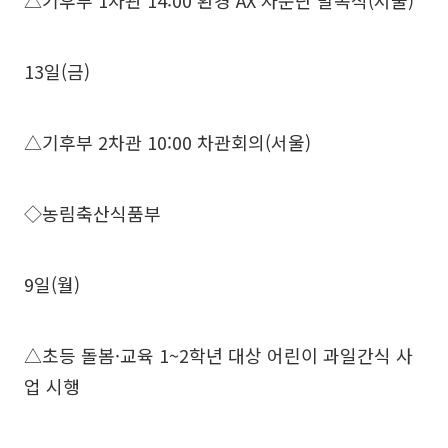
△기후부 1차관 14:00 환경 AX 자문단 발족식(서울)
13일(금)
△기후부 2차관 10:00 차관회의(서울)
◇농림축산식품부
9일(월)
△초등 돌봄·교육 1~2학년 대상 어린이 과일간식 사
업 시행