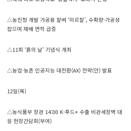
△농진청 개발 가공용 찰벼 ‘미르찰’, 수확량·가공성
잡으며 재배 면적 급증
△11회 ‘흙의 날’ 기념식 개최
△농업·농촌 인공지능 대전환(AX) 전략(안) 발표
12일(목)
△농식품부 장관 14:00 K-푸드+ 수출 비관세장벽 대
응 현장간담회(부여)