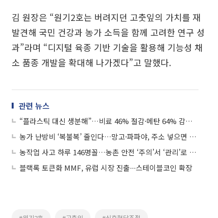
김 원장은 “원기2호는 버려지던 고춧잎의 가치를 재
발견해 국민 건강과 농가 소득을 함께 고려한 연구 성
과”라며 “디지털 육종 기반 기술을 활용해 기능성 채
소 품종 개발을 확대해 나가겠다”고 말했다.
관련 뉴스
“플라스틱 대신 생분해”…비료 46% 절감·메탄 64% 감축 기술 상용화
농가 난방비 ‘복불복’ 줄인다…망고·파파야, 주소 넣으면 에너지 소요량 ‘한눈에’
농작업 사고 하루 146명꼴…농촌 안전 ‘주의’서 ‘관리’로 전환
블랙록 토큰화 MMF, 유럽 시장 진출∙∙∙스테이블코인 확장
#원기2호
#고춧잎
#식후혈당조절