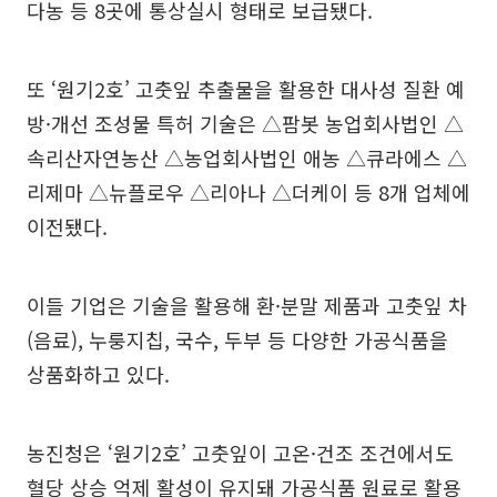
다농 등 8곳에 통상실시 형태로 보급됐다.
또 ‘원기2호’ 고춧잎 추출물을 활용한 대사성 질환 예
방·개선 조성물 특허 기술은 △팜봇 농업회사법인 △
속리산자연농산 △농업회사법인 애농 △큐라에스 △
리제마 △뉴플로우 △리아나 △더케이 등 8개 업체에
이전됐다.
이들 기업은 기술을 활용해 환·분말 제품과 고춧잎 차
(음료), 누룽지칩, 국수, 두부 등 다양한 가공식품을
상품화하고 있다.
농진청은 ‘원기2호’ 고춧잎이 고온·건조 조건에서도
혈당 상승 억제 활성이 유지돼 가공식품 원료로 활용