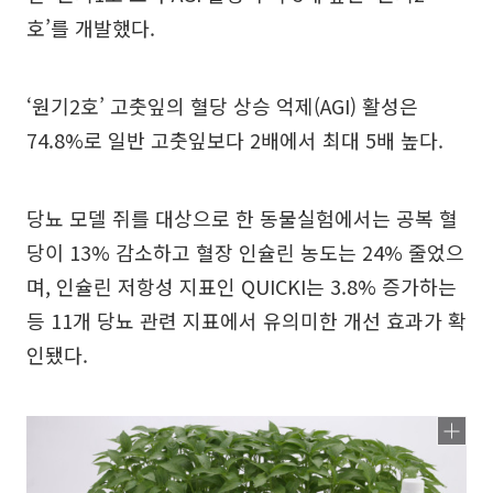
호’를 개발했다.
‘원기2호’ 고춧잎의 혈당 상승 억제(AGI) 활성은
74.8%로 일반 고춧잎보다 2배에서 최대 5배 높다.
당뇨 모델 쥐를 대상으로 한 동물실험에서는 공복 혈
당이 13% 감소하고 혈장 인슐린 농도는 24% 줄었으
며, 인슐린 저항성 지표인 QUICKI는 3.8% 증가하는
등 11개 당뇨 관련 지표에서 유의미한 개선 효과가 확
인됐다.