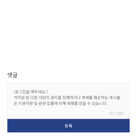
댓글
0 / 300