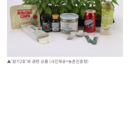
▲'원기2호'와 관련 상품 (사진제공=농촌진흥청)