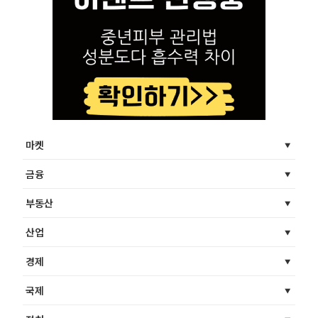
마켓
금융
부동산
산업
경제
국제