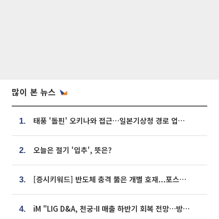
많이 본 뉴스
태풍 '돌핀' 오키나와 접근…일본기상청 경로 업데이트
1.
오늘은 절기 '입추', 뜻은?
2.
[증시키워드] 반도체 충격 뚫은 개별 호재...포스코퓨처엠·에코프로·한화솔루션 '눈길'
3.
iM "LIG D&A, 천궁-II 매출 하반기 회복 전망…방산 톱픽 유지"
4.