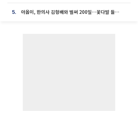
아옳이, 한의사 김형배와 벌써 200일⋯꽃다발 들고 "프러포즈 아냐"
5.