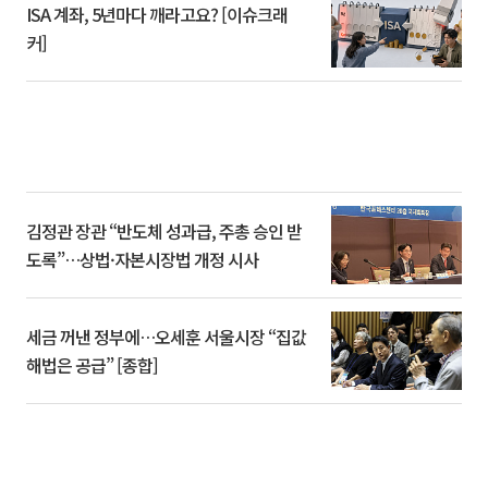
ISA 계좌, 5년마다 깨라고요? [이슈크래
커]
김정관 장관 “반도체 성과급, 주총 승인 받
도록”…상법·자본시장법 개정 시사
세금 꺼낸 정부에…오세훈 서울시장 “집값
해법은 공급” [종합]