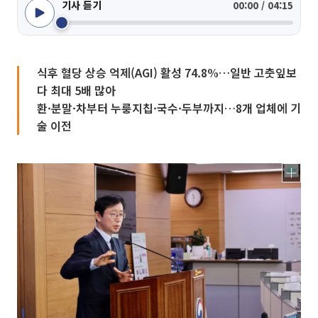
기사 듣기
00:00 / 04:15
식후 혈당 상승 억제(AGI) 활성 74.8%…일반 고춧잎보
다 최대 5배 많아
환·분말·차부터 누룽지칩·국수·두부까지…8개 업체에 기
술 이전