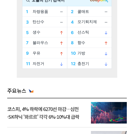
주요뉴스
코스피, 4% 하락에 6270선 마감…삼전
·SK하닉 '와르르' 각각 6%·10%대 급락