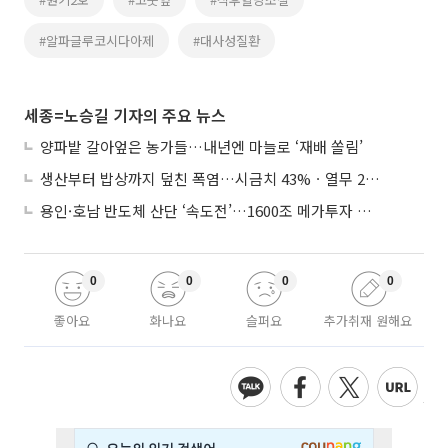
#알파글루코시다아제
#대사성질환
세종=노승길 기자의 주요 뉴스
양파밭 갈아엎은 농가들…내년엔 마늘로 ‘재배 쏠림’
생산부터 밥상까지 덮친 폭염…시금치 43%ㆍ열무 28% 급등
용인·호남 반도체 산단 ‘속도전’…1600조 메가투자 이행 총력
0
0
0
0
좋아요
화나요
슬퍼요
추가취재 원해요