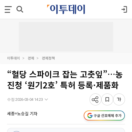
이투데이
경제
경제정책
“혈당 스파이크 잡는 고춧잎”…농
진청 ‘원기2호’ 특허 등록·제품화
수정 2026-03-04 14:23
세종=노승길 기자
구글 선호매체 추가