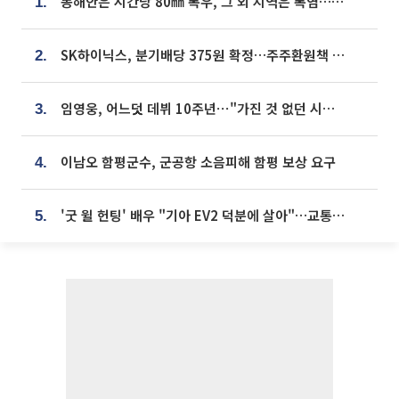
동해안은 시간당 80㎜ 폭우, 그 외 지역은 폭염…‘극과 극 날씨’
1.
SK하이닉스, 분기배당 375원 확정…주주환원책 9월로 앞당겨 발표
2.
임영웅, 어느덧 데뷔 10주년⋯"가진 것 없던 시절, 내 앞엔 20명의 팬뿐"
3.
이남오 함평군수, 군공항 소음피해 함평 보상 요구
4.
'굿 윌 헌팅' 배우 "기아 EV2 덕분에 살아"…교통사고 후 안전성 극찬
5.