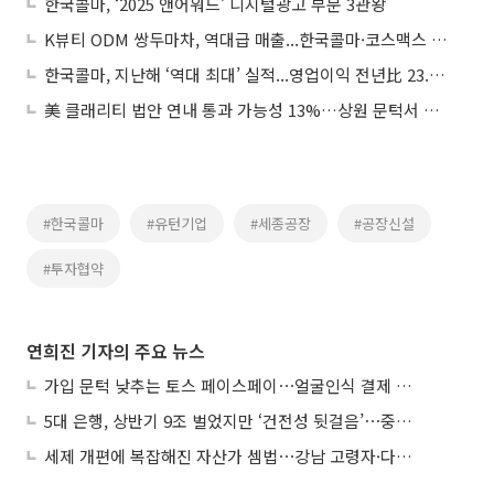
한국콜마, ‘2025 앤어워드’ 디지털광고 부문 3관왕
K뷰티 ODM 쌍두마차, 역대급 매출...한국콜마·코스맥스 “올해 해외서 더 생산”
한국콜마, 지난해 ‘역대 최대’ 실적...영업이익 전년比 23.6%↑
美 클래리티 법안 연내 통과 가능성 13%…상원 문턱서 제동
#한국콜마
#유턴기업
#세종공장
#공장신설
#투자협약
연희진 기자의 주요 뉴스
가입 문턱 낮추는 토스 페이스페이⋯얼굴인식 결제 확산 속도낸다
5대 은행, 상반기 9조 벌었지만 ‘건전성 뒷걸음’⋯중기대출 문턱 높아지나
세제 개편에 복잡해진 자산가 셈법⋯강남 고령자·다주택자 ‘자산재편 고심’