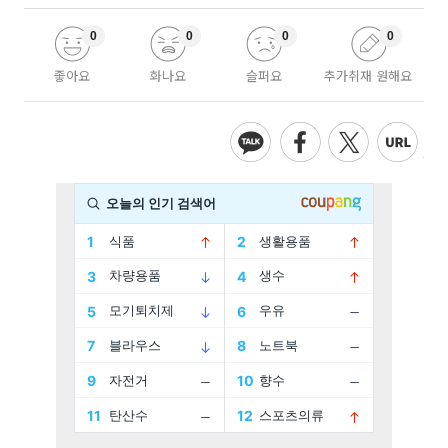
0
0
0
0
좋아요
화나요
슬퍼요
추가취재 원해요