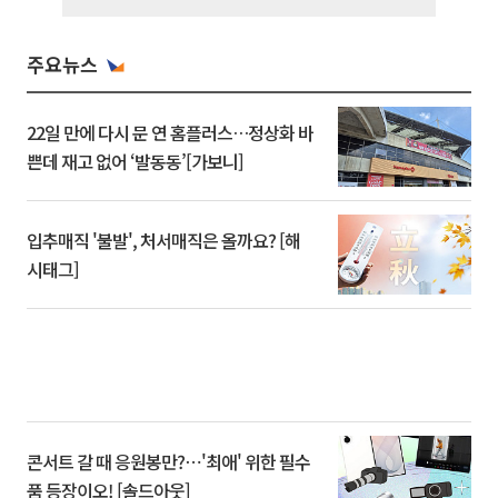
주요뉴스
22일 만에 다시 문 연 홈플러스…정상화 바
쁜데 재고 없어 ‘발동동’[가보니]
입추매직 '불발', 처서매직은 올까요? [해
시태그]
콘서트 갈 때 응원봉만?⋯'최애' 위한 필수
품 등장이오! [솔드아웃]