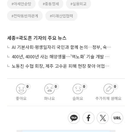
#아세안순방
#중동정세
#실용외교
#전략동반자관계
#미래산업협력
세종=곽도흔 기자의 주요 뉴스
AI 기본사회·평생일자리 국민과 함께 논의…정부, 숙의공론화 착수
400년, 4000년 사는 해양생물⋯'역노화' 기술 개발 추진
노동진 수협 회장, 제주 고수온 피해 현장 찾아 어업인 지원 점검
0
0
0
0
좋아요
화나요
슬퍼요
추가취재 원해요