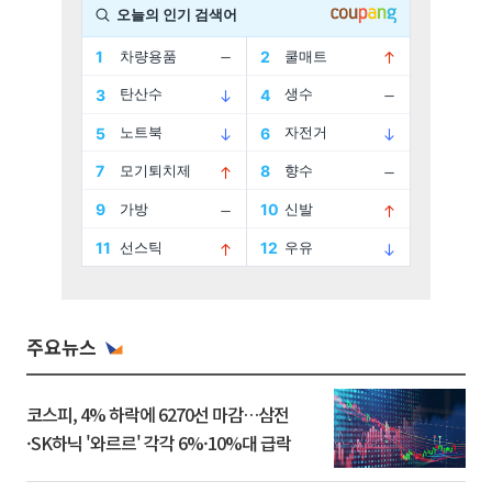
주요뉴스
코스피, 4% 하락에 6270선 마감…삼전
·SK하닉 '와르르' 각각 6%·10%대 급락