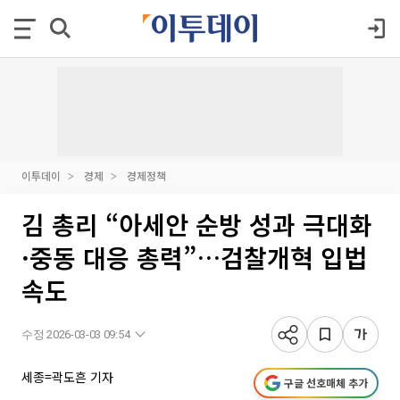
이투데이
경제
경제정책
김 총리 “아세안 순방 성과 극대화
·중동 대응 총력”…검찰개혁 입법
속도
수정 2026-03-03 09:54
세종=곽도흔 기자
구글 선호매체 추가