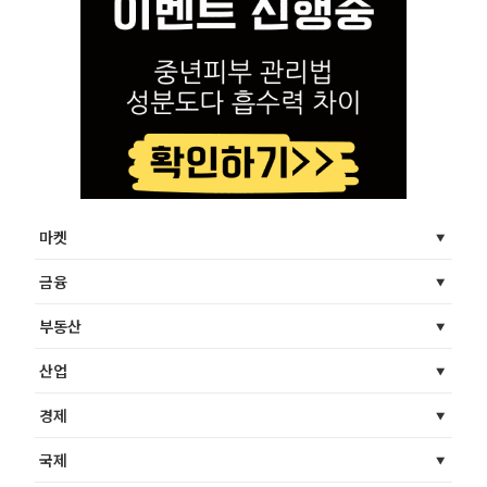
마켓
금융
부동산
산업
경제
국제