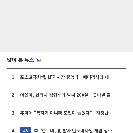
많이 본 뉴스
포스코퓨처엠, LFP 시장 뚫었다…배터리사와 대규모 장기 공급 합의
1.
아옳이, 한의사 김형배와 벌써 200일⋯꽃다발 들고 "프러포즈 아냐"
2.
추미애 "복지가 아니라 도민이 늘었다"…재정난 책임론 정면돌파
3.
軍 "한ㆍ미, 北 발사 탄도미사일 제원 정밀분석 중"
속보
4.