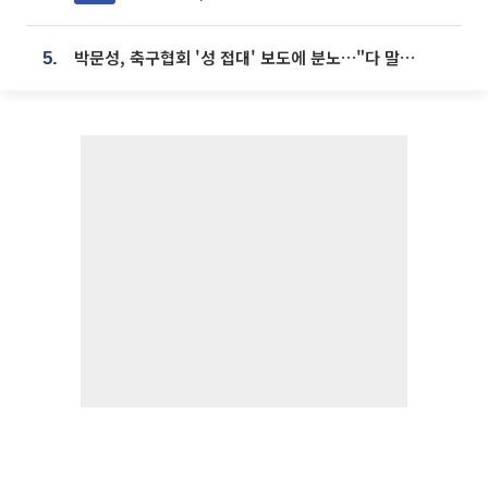
박문성, 축구협회 '성 접대' 보도에 분노…"다 말아먹으려고 작정했나"
5.