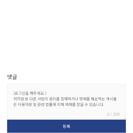
댓글
0 / 300