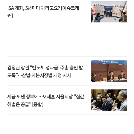
ISA 계좌, 5년마다 깨라고요? [이슈크래
커]
김정관 장관 “반도체 성과급, 주총 승인 받
도록”…상법·자본시장법 개정 시사
세금 꺼낸 정부에…오세훈 서울시장 “집값
해법은 공급” [종합]