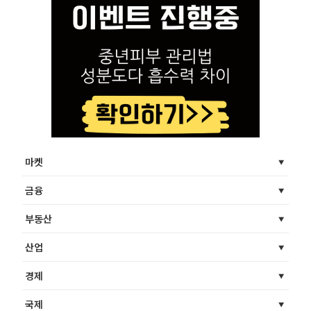
마켓
금융
부동산
산업
경제
국제