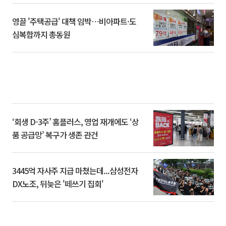
영끌 '주택공급' 대책 임박⋯비아파트·도
심복합까지 총동원
‘회생 D-3주’ 홈플러스, 영업 재개에도 ‘상
품 공급망’ 복구가 생존 관건
3445억 자사주 지급 마쳤는데...삼성전자
DX노조, 뒤늦은 '떼쓰기 집회'