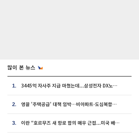
많이 본 뉴스
3445억 자사주 지급 마쳤는데...삼성전자 DX노조, 뒤늦은 '떼쓰기 집회'
1.
영끌 '주택공급' 대책 임박⋯비아파트·도심복합까지 총동원
2.
이란 “호르무즈 새 항로 합의 매우 근접...미국 배상 먼저”
3.