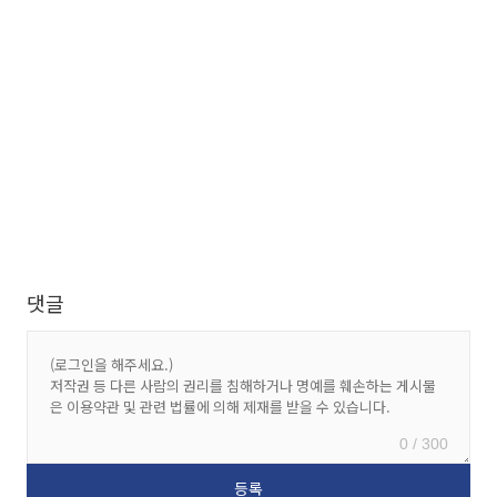
댓글
0 / 300