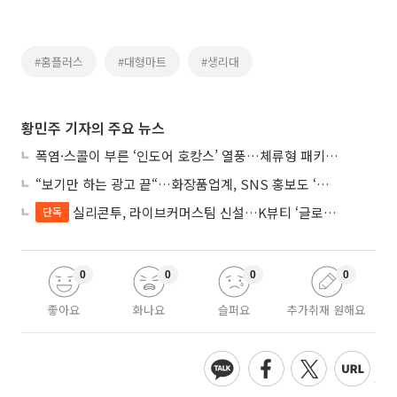
#홈플러스
#대형마트
#생리대
황민주 기자의 주요 뉴스
폭염·스콜이 부른 ‘인도어 호캉스’ 열풍…체류형 패키지 뜬다
“보기만 하는 광고 끝“…화장품업계, SNS 홍보도 ‘참여형 콘텐츠’로 변모
실리콘투, 라이브커머스팀 신설…K뷰티 ‘글로벌 판매망’ 확대
단독
0
0
0
0
좋아요
화나요
슬퍼요
추가취재 원해요