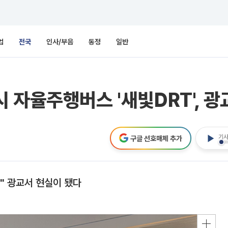
업
전국
인사/부음
동정
일반
 자율주행버스 '새빛DRT', 
기사
구글 선호매체 추가
" 광교서 현실이 됐다