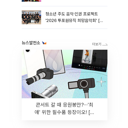
청소년 주도 음악·인권 프로젝트
'2026 투포원뮤직 희망음악회' [포
토]
뉴스발전소
콘서트 갈 때 응원봉만?⋯'최
애' 위한 필수품 등장이오! [솔
드아웃]