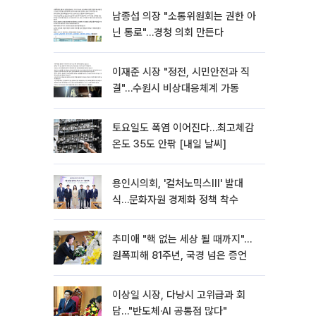
남종섭 의장 "소통위원회는 권한 아
닌 통로"…경청 의회 만든다
이재준 시장 "정전, 시민안전과 직
결"…수원시 비상대응체계 가동
토요일도 폭염 이어진다…최고체감
온도 35도 안팎 [내일 날씨]
용인시의회, '컬처노믹스Ⅲ' 발대
식…문화자원 경제화 정책 착수
추미애 "핵 없는 세상 될 때까지"…
원폭피해 81주년, 국경 넘은 증언
이상일 시장, 다낭시 고위급과 회
담…"반도체·AI 공통점 많다"