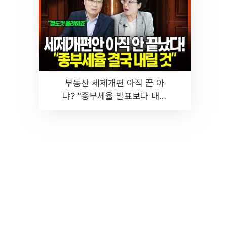
부동산 세제개편 아직 끝 아
냐? "종부세율 발표보다 내릴
것" 장기거주·양도세 전망 I 집
땅지성 I 김인만, 진미윤