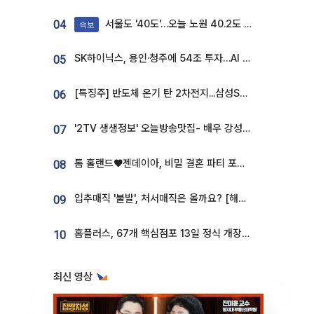
서울도 '40도'…오늘 노원 40.2도 기록
04
속보
SK하이닉스, 용인·청주에 54조 투자…AI 메모리 생산기지 키운다
05
[특징주] 반도체 온기 탄 2차전지...삼성SDI, 장 초반 7% 넘게 껑충
06
'2TV 생생정보' 오늘방송맛집- 배우 강성진 단골! 쌀국수ㆍ푸팟퐁 커리 맛집 '블○○○'
07
톰 홀랜드♥젠데이아, 비밀 결혼 파티 포착⋯호텔 대관비만 9억
08
입추매직 '불발', 처서매직은 올까요? [해시태그]
09
홈플러스, 67개 핵심점포 13일 정식 개장…영업 재개 속도
10
최신 영상