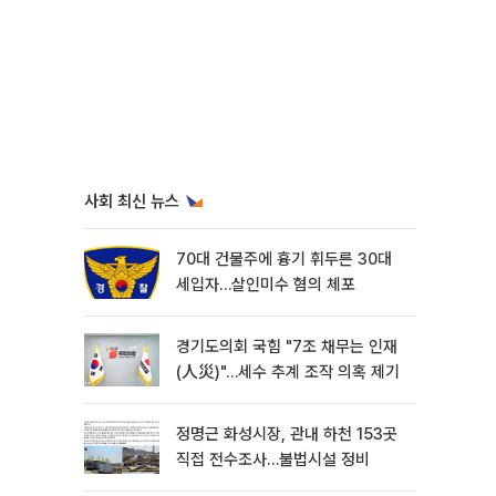
사회 최신 뉴스
70대 건물주에 흉기 휘두른 30대
세입자…살인미수 혐의 체포
경기도의회 국힘 "7조 채무는 인재
(人災)"…세수 추계 조작 의혹 제기
정명근 화성시장, 관내 하천 153곳
직접 전수조사…불법시설 정비