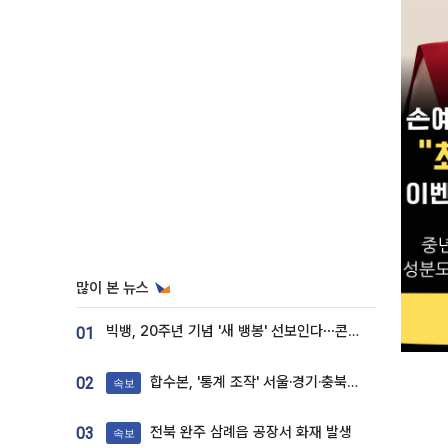
많이 본 뉴스
빅뱅, 20주년 기념 '새 뱅봉' 선보인다⋯콘서트 앞두고 팝업 개최
01
합수본, '통계 조작' 서울·경기·충북 선관위 등 추가 압수수색
02
속보
전북 완주 삼례읍 공장서 화재 발생
03
속보