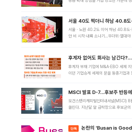
공급 확대 방침을 거듭 강조한 가운데 정
면 반박하고 나섰다. 명노준 서울시 주택
서울 40도 찍더니 하남 40.8도
서울ㆍ노원 40.2도 이어 하남 40.8도
안 비 시작·내륙 소나기…무더위·열대야 
에서도 40도를 웃도는 기온이 관측됐다
의 극심한
후계자 없어도 회사는 남긴다?…‘
후계자 부재 기업에 M&A·EBO 세제 
이던 기업승계 세제의 문을 동종기업과 
대신 M&A나 임직원 인수(EBO)를 통
늘
MSCI 발표 D-7…후보주 반등
모건스탠리캐피털인터내셔널(MSCI) 8
쏠린다. 지난달 말 급락장으로 후보군의
가능성과 지수 추종 자금 유입 기대가 
논란의 'Busan is Go
단독