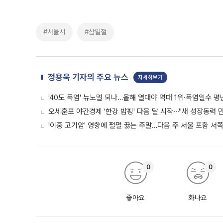
#서울시
#삼일절
정용욱 기자의 주요 뉴스
자세히보기
'40도 폭염' 뉴노멀 되나…올해 열대야 역대 1위·폭염일수 평
오세훈표 야간경제 '한강 밤핑' 다음 달 시작⋯"새 성장동력 만
'이중 고기압' 영향에 펄펄 끓는 주말…다음 주 서울 포함 서
0
0
좋아요
화나요