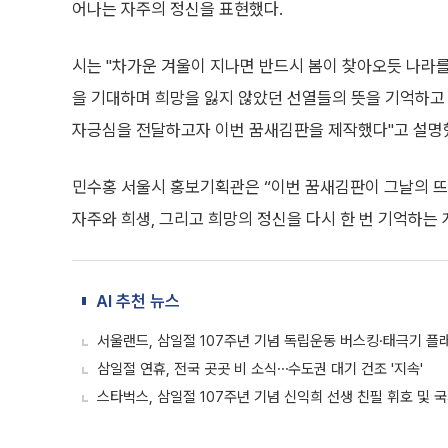
어나는 자주의 정신을 표현했다.
시는 "차가운 겨울이 지나면 반드시 봄이 찾아오듯 나라
을 기대하며 희망을 잃지 않았던 선열들의 뜻을 기억하
자긍심을 전달하고자 이번 꿈새김판을 제작했다"고 설명
민수홍 서울시 홍보기획관은 “이번 꿈새김판이 그날의 뜨
자주와 희생, 그리고 희망의 정신을 다시 한 번 기억하는 
AI 추천 뉴스
서울랜드, 삼일절 107주년 기념 독립운동 버스킹·태극기 플
삼일절 연휴, 전국 곳곳 비 소식⋯수도권 대기 건조 '지속'
스타벅스, 삼일절 107주년 기념 신익희 선생 친필 휘호 및 