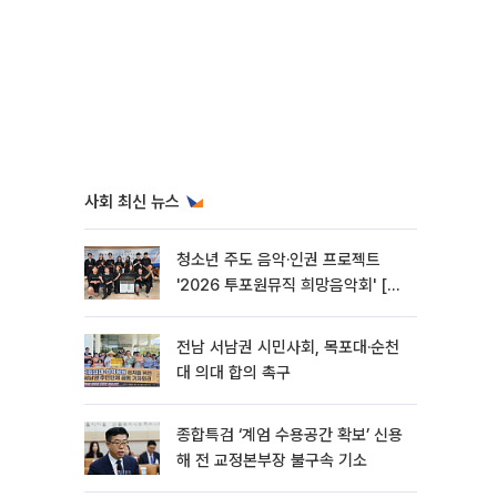
사회 최신 뉴스
청소년 주도 음악·인권 프로젝트
'2026 투포원뮤직 희망음악회' [포
토]
전남 서남권 시민사회, 목포대·순천
대 의대 합의 촉구
종합특검 ‘계엄 수용공간 확보’ 신용
해 전 교정본부장 불구속 기소