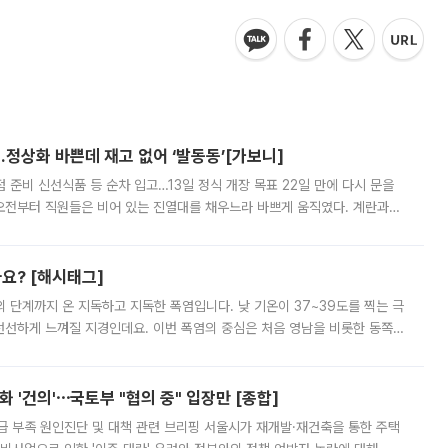
…정상화 바쁜데 재고 없어 ‘발동동’[가보니]
준비 신선식품 등 순차 입고…13일 정식 개장 목표 22일 만에 다시 문을
오전부터 직원들은 비어 있는 진열대를 채우느라 바쁘게 움직였다. 계란과
리를 잡기 시작했지만, 매장 곳곳엔 여전히 텅 빈 매대가 먼저 눈에 들어왔
까요? [해시태그]
’의 단계까지 온 지독하고 지독한 폭염입니다. 낮 기온이 37~39도를 찍는 극
 선선하게 느껴질 지경인데요. 이번 폭염의 중심은 처음 영남을 비롯한 동쪽
 북서풍이 산맥을 넘어 영남 쪽으로 내려오면서 뜨겁고 건조해졌는데요.
 '건의'⋯국토부 "협의 중" 입장만 [종합]
급 부족 원인진단 및 대책 관련 브리핑 서울시가 재개발·재건축을 통한 주택