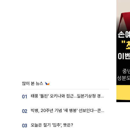
많이 본 뉴스
태풍 '돌핀' 오키나와 접근…일본기상청 경로 업데이트
01
빅뱅, 20주년 기념 '새 뱅봉' 선보인다⋯콘서트 앞두고 팝업 개최
02
오늘은 절기 '입추', 뜻은?
03