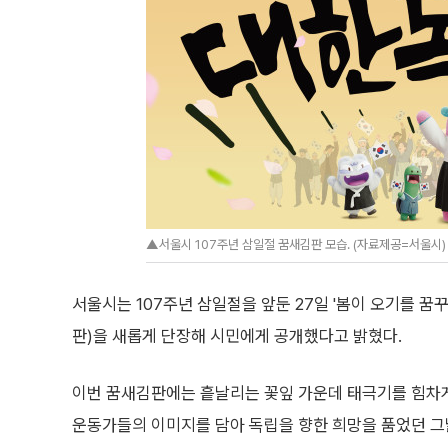
▲서울시 107주년 삼일절 꿈새김판 모습. (자료제공=서울시)
서울시는 107주년 삼일절을 앞둔 27일 '봄이 오기를 
판)을 새롭게 단장해 시민에게 공개했다고 밝혔다.
이번 꿈새김판에는 흩날리는 꽃잎 가운데 태극기를 힘차
운동가들의 이미지를 담아 독립을 향한 희망을 품었던 그