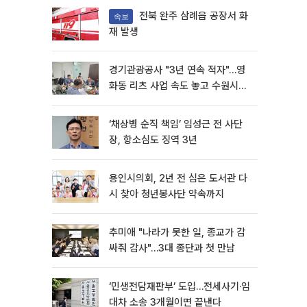
전북 완주 삼례읍 공장서 화
속보
재 발생
경기관광공사 "3년 연속 적자"…영
화동 리츠 사업 속도 놓고 수원시와
이견
‘채상병 순직 책임’ 임성근 전 사단
장, 항소심도 징역 3년
용인시의회, 2년 전 심은 도서관 다
시 찾아 청년봉사단 약속까지
추미애 "나라가 못한 일, 종교가 감
싸줘 감사"…3대 종단과 첫 만남
‘민생전담재판부’ 도입…전세사기·임
대차 소송 3개월이면 끝낸다