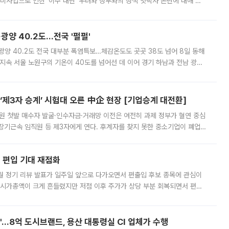
비사업으로 인한 '이주 대란' 우려와 정부와의 정책 엇박자 논란에 대해 정
실장은 2031년까지 31만 가구 착공 목표에 차질이 없다는 입장이나,
·광양 40.2도…전국 '펄펄'
·광양 40.2도 전국 대부분 폭염특보…체감온도도 곳곳 38도 넘어 8일 동해
지속 서울 노원구의 기온이 40도를 넘어선 데 이어 경기 하남과 전남 광양
. 전국 대부분 지역에 폭염특보가 내려진 가운데 곳곳에서 39~40도 안팎
제3자 승계’ 시험대 오른 中企 현장 [기업승계 대전환]
지원 첫발 매수자 발굴·인수자금·거래망 이전은 여전히 과제 정부가 혈연 중심
장기근속 임직원 등 제3자에게 연다. 후계자를 찾지 못한 중소기업이 폐업
해 기술과 일자리를 남기도록 하겠다는 취지다. 다만 세금 감면만으로 거래를
에 편입 기대 재점화
월 정기 리뷰 발표가 일주일 앞으로 다가오면서 편출입 후보 종목에 관심이
 시가총액이 크게 흔들렸지만 저점 이후 주가가 상당 부분 회복되면서 편입
다시 부각되고 있다. 7일 금융투자업계에 따르면 MSCI는 한국시간으로 오는
od'…8억 도시브랜드, 용산 대통령실 CI 업체가 수행