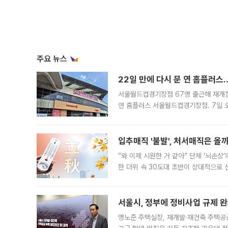
주요 뉴스
22일 만에 다시 문 연 홈플러스
서울월드컵경기장점 67명 출근해 재개점 
연 홈플러스 서울월드컵경기장점. 7일 
우유, 과일 같은 신선식품이 차근차근 자
입추매직 '불발', 처서매직은 올
“와 이제 시원한 거 같아” 단체 ‘뇌손상
한 더위 속 30도대 초반이 상대적으로
지역에 있었습니다. 7월 말에는 서풍과
서울시, 정부에 정비사업 규제 완화
명노준 주택실장, 재개발·재건축 주택공