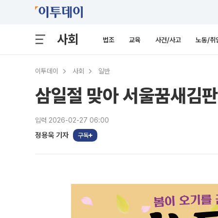
사회
법조
교육
사건/사고
노동/취
이투데이
사회
일반
삼일절 맞아 서울꿈새김판 
입력 2026-02-27 06:00
정용욱 기자
구독