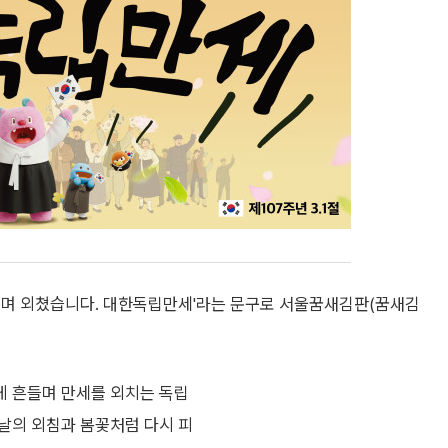
꿈꾸며 외쳤습니다. 대한독립만세'라는 문구로 서울꿈새김판(꿈새김
게 흔들며 만세를 외치는 독립
날의 외침과 봄꽃처럼 다시 피