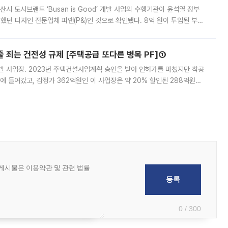
시 도시브랜드 ‘Busan is Good’ 개발 사업의 수행기관이 윤석열 정부
여했던 디자인 전문업체 피앤(P&)인 것으로 확인됐다. 8억 원이 투입된 부산
 부족과 디자인 정체성 논란에 휩싸였던 만큼, 사업 선정 과정과 결과물에
줄 죄는 건전성 규제 [주택공급 또다른 병목 PF]①
발 사업장. 2023년 주택건설사업계획 승인을 받아 인허가를 마쳤지만 착공
에 들어갔고, 감정가 362억원인 이 사업장은 약 20% 할인된 288억원에
 현재는 4차 공매를 위한 조건 협의가 진행 중이다. 수도권의 주요 주거 배
0 / 300