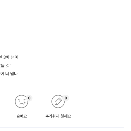
년 3배 넘어
들 것"
쪽이 더 덥다
0
0
슬퍼요
추가취재 원해요