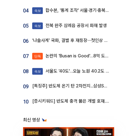
합수본, '통계 조작' 서울·경기·충북 선관위 등 추가 압수수색
04
속보
전북 완주 삼례읍 공장서 화재 발생
05
속보
‘나솔사계’ 국화, 결별 후 재등장⋯첫인상 투표 휩쓸고 ‘인기녀’ 등극
06
논란의 'Busan is Good'…8억 도시브랜드, 용산 대통령실 CI 업체가 수행
07
단독
서울도 '40도'…오늘 노원 40.2도 기록
08
속보
[특징주] 반도체 온기 탄 2차전지...삼성SDI, 장 초반 7% 넘게 껑충
09
[증시키워드] 반도체 충격 뚫은 개별 호재...포스코퓨처엠·에코프로·한화솔루션 '눈길'
10
최신 영상