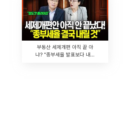
부동산 세제개편 아직 끝 아
냐? "종부세율 발표보다 내릴
것" 장기거주·양도세 전망 I 집
땅지성 I 김인만, 진미윤