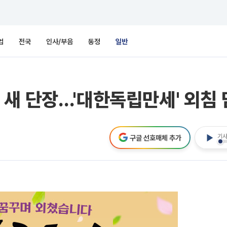
업
전국
인사/부음
동정
일반
새 단장…'대한독립만세' 외침
기사
구글 선호매체 추가