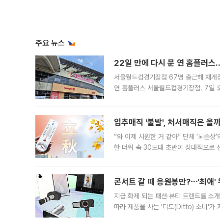
주요 뉴스
22일 만에 다시 문 연 홈플러스
서울월드컵경기장점 67명 출근해 재개점 
연 홈플러스 서울월드컵경기장점. 7일 
우유, 과일 같은 신선식품이 차근차근 자
입추매직 '불발', 처서매직은 올
“와 이제 시원한 거 같아” 단체 ‘뇌손상
한 더위 속 30도대 초반이 상대적으로
지역에 있었습니다. 7월 말에는 서풍과
콘서트 갈 때 응원봉만?⋯'최애'
지금 화제 되는 패션·뷰티 트렌드를 소개
따라 제품을 사는 '디토(Ditto) 소비
어디일까요? 아이돌 콘서트 시작을 기다