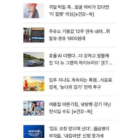
귀밑·턱밑 혹…얼굴 마비가 있다면
‘이 질병’ 의심[e건강~쏙]
주유소 기름값 12주 연속 내려…휘
발유·경유 1800원대
효율·AI 더했다…더 강하고 알뜰해
진 ‘더 뉴 그랜저 하이브리드’ [ET의
모빌리티]
입추 지나도 계속되는 폭염…식음료
업계, ‘늦더위 잡기’ 전력 투구
여름철 마른기침, 냉방병‧감기 아닌
천식일 수도 [e건강~쏙]
‘집도 코칭 받으며 산다’…월급쟁이
부자들, ‘내집마련’ 신청 증가세