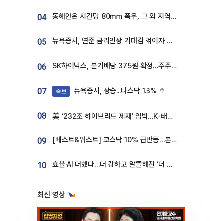
동해안은 시간당 80㎜ 폭우, 그 외 지역은 폭염…‘극과 극 날씨’
04
뉴욕증시, 연준 금리인상 기대감 꺾이자 상승...S&P500 사상 최고치 [종합]
05
SK하이닉스, 분기배당 375원 확정…주주환원책 9월로 앞당겨 발표
06
뉴욕증시, 상승...나스닥 1.3% ↑
07
속보
08
美 ‘232조 하이브리드 제재’ 임박…K-태양광, 불확실성 털고 날개 다나
[베스트&워스트] 코스닥 10% 급반등…본느, 최대주주 변경 기대에 270% 폭등
09
효율·AI 더했다…더 강하고 알뜰해진 ‘더 뉴 그랜저 하이브리드’ [ET의 모빌리티]
10
최신 영상