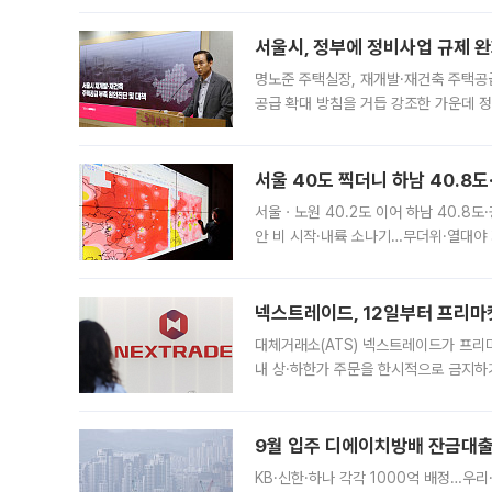
서울시, 정부에 정비사업 규제 완화
명노준 주택실장, 재개발·재건축 주택공
공급 확대 방침을 거듭 강조한 가운데 정
면 반박하고 나섰다. 명노준 서울시 주택
서울 40도 찍더니 하남 40.8도
서울ㆍ노원 40.2도 이어 하남 40.8도
안 비 시작·내륙 소나기…무더위·열대야 
에서도 40도를 웃도는 기온이 관측됐다
의 극심한
넥스트레이드, 12일부터 프리마
대체거래소(ATS) 넥스트레이드가 프리
내 상·하한가 주문을 한시적으로 금지하
가 체결 사례와 관련해 설명자료를 내고
9월 입주 디에이치방배 잔금대출
KB·신한·하나 각각 1000억 배정…우