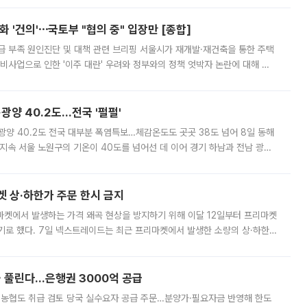
 '건의'⋯국토부 "협의 중" 입장만 [종합]
급 부족 원인진단 및 대책 관련 브리핑 서울시가 재개발·재건축을 통한 주택
비사업으로 인한 '이주 대란' 우려와 정부와의 정책 엇박자 논란에 대해 정
실장은 2031년까지 31만 가구 착공 목표에 차질이 없다는 입장이나,
·광양 40.2도…전국 '펄펄'
·광양 40.2도 전국 대부분 폭염특보…체감온도도 곳곳 38도 넘어 8일 동해
지속 서울 노원구의 기온이 40도를 넘어선 데 이어 경기 하남과 전남 광양
. 전국 대부분 지역에 폭염특보가 내려진 가운데 곳곳에서 39~40도 안팎
켓 상·하한가 주문 한시 금지
마켓에서 발생하는 가격 왜곡 현상을 방지하기 위해 이달 12일부터 프리마켓
기로 했다. 7일 넥스트레이드는 최근 프리마켓에서 발생한 소량의 상·하한
, 주문 오류로 인한 가격 급등락을 최소화하기 위한 비상 대응방안을 발표
 풀린다…은행권 3000억 공급
리·농협도 취급 검토 당국 실수요자 공급 주문…분양가·필요자금 반영해 한도