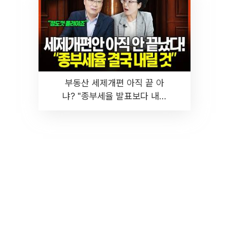
부동산 세제개편 아직 끝 아
냐? "종부세율 발표보다 내릴
것" 장기거주·양도세 전망 I 집
땅지성 I 김인만, 진미윤