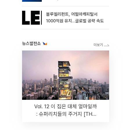
블루엘리펀트, 어펄마캐피탈서
1000억원 유치…글로벌 공략 속도
뉴스발전소
Vol. 12 이 집은 대체 얼마일까
: 슈퍼리치들의 주거지 [THE
RARE]