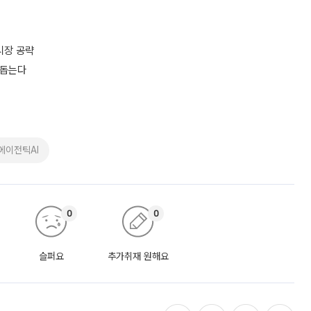
 시장 공략
 돕는다
에이전틱AI
0
0
슬퍼요
추가취재 원해요