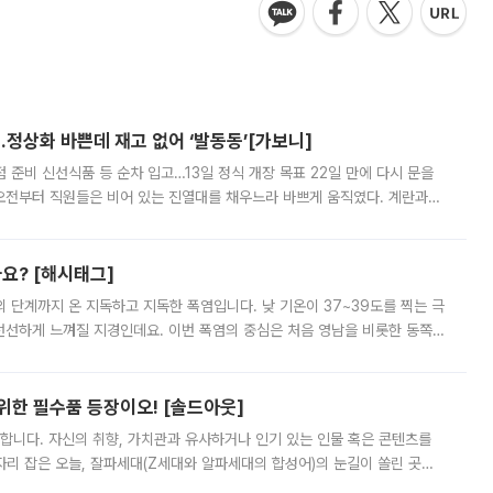
…정상화 바쁜데 재고 없어 ‘발동동’[가보니]
준비 신선식품 등 순차 입고…13일 정식 개장 목표 22일 만에 다시 문을
오전부터 직원들은 비어 있는 진열대를 채우느라 바쁘게 움직였다. 계란과
리를 잡기 시작했지만, 매장 곳곳엔 여전히 텅 빈 매대가 먼저 눈에 들어왔
까요? [해시태그]
’의 단계까지 온 지독하고 지독한 폭염입니다. 낮 기온이 37~39도를 찍는 극
 선선하게 느껴질 지경인데요. 이번 폭염의 중심은 처음 영남을 비롯한 동쪽
 북서풍이 산맥을 넘어 영남 쪽으로 내려오면서 뜨겁고 건조해졌는데요.
 위한 필수품 등장이오! [솔드아웃]
합니다. 자신의 취향, 가치관과 유사하거나 인기 있는 인물 혹은 콘텐츠를
'가 자리 잡은 오늘, 잘파세대(Z세대와 알파세대의 합성어)의 눈길이 쏠린 곳은
리는 공연장. 응원봉만큼이나 눈에 띄는 게 있습니다. 공연이 시작되기