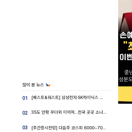
많이 본 뉴스
[베스트&워스트] 삼성전자·SK하이닉스 밀린 한 주…상상인증권은 85% 급등
01
35도 안팎 무더위 이어져…전국 곳곳 소나기 [오늘 날씨]
02
03
[주간증시전망] 다음주 코스피 6000~7000⋯“外人 수급은 정책이 변수”