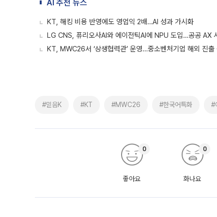
AI 추천 뉴스
KT, 해킹 비용 반영에도 영업익 2배…AI 성과 가시화
LG CNS, 퓨리오사AI와 에이전틱AI에 NPU 도입…공공 AX
KT, MWC26서 ‘상생협력관’ 운영…중소벤처기업 해외 진출
#믿음K
#KT
#MWC26
#한국어특화
#
0
0
좋아요
화나요