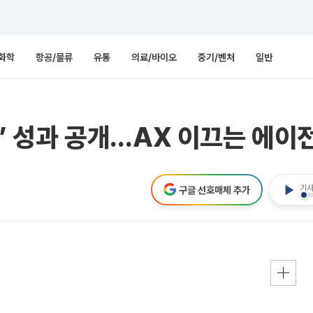
화학
항공/물류
유통
의료/바이오
중기/벤처
일반
 K’ 성과 공개…AX 이끄는 에이
기사
구글 선호매체 추가