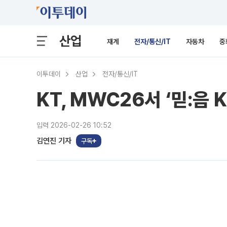
산업
재계
전자/통신/IT
자동차
중
이투데이
산업
전자/통신/IT
KT, MWC26서 ‘믿:음
입력 2026-02-26 10:52
김연진 기자
구독