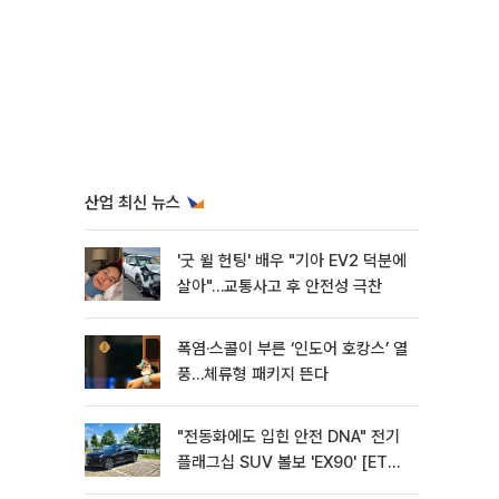
산업 최신 뉴스
'굿 윌 헌팅' 배우 "기아 EV2 덕분에
살아"…교통사고 후 안전성 극찬
폭염·스콜이 부른 ‘인도어 호캉스’ 열
풍…체류형 패키지 뜬다
"전동화에도 입힌 안전 DNA" 전기
플래그십 SUV 볼보 'EX90' [ET의
모빌리티]