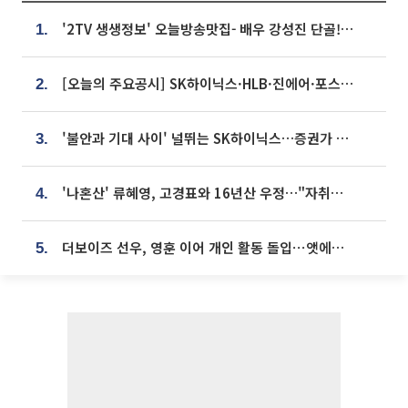
'2TV 생생정보' 오늘방송맛집- 배우 강성진 단골! 쌀국수ㆍ푸팟퐁 커리 맛집 '블○○○'
1.
[오늘의 주요공시] SK하이닉스·HLB·진에어·포스코홀딩스·네이버·대우건설 등
2.
'불안과 기대 사이' 널뛰는 SK하이닉스…증권가 "HBM4·LTA 기반 펀터멘털 견고"
3.
'나혼산' 류혜영, 고경표와 16년산 우정…"자취방서 부모님과 마주쳐"
4.
더보이즈 선우, 영훈 이어 개인 활동 돌입⋯앳에어리어와 전속계약
5.