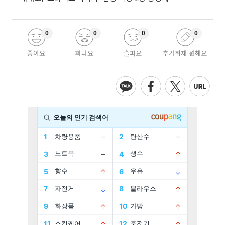
0
0
0
0
좋아요
화나요
슬퍼요
추가취재 원해요