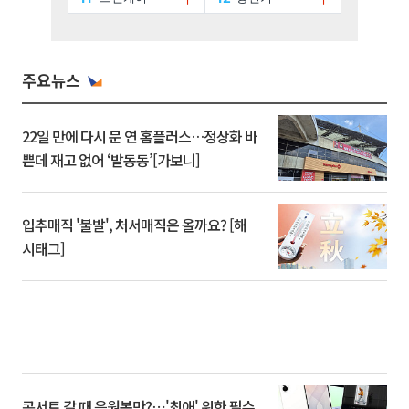
주요뉴스
22일 만에 다시 문 연 홈플러스…정상화 바
쁜데 재고 없어 ‘발동동’[가보니]
입추매직 '불발', 처서매직은 올까요? [해
시태그]
콘서트 갈 때 응원봉만?⋯'최애' 위한 필수