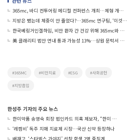
관련 뉴스
365mc, 바디 컨투어링 메디컬 컨퍼런스 개최…체형 개선 전략 논의
지방은 뺐는데 체중이 안 줄었다?…365mc 연구팀, ‘이것’ 중요성 입증
​​한국베링거인겔하임, 비만 환자 간 건강 위해 365mc와 맞손
美 클래리티 법안 연내 통과 가능성 13%…상원 문턱서 제동
#365MC
#비만치료
#ESG
#사회공헌
#지방흡입
한성주 기자의 주요 뉴스
한미약품 송영숙 회장 법인카드 의혹 제보자, “한미 잘 되기 바라는 마음”
‘레켐비’ 독주 치매 치료제 시장…국산 신약 등장하나
배재고, ‘스타벅스 가야지’ 선창 학생 2명 중징계