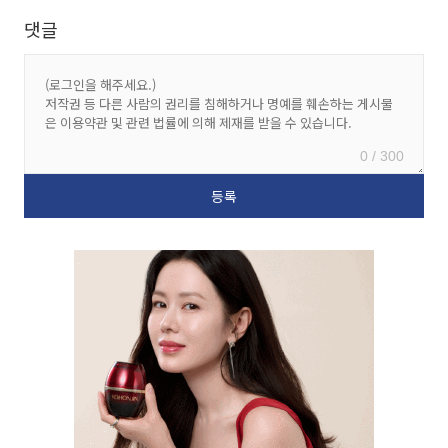
댓글
0 / 300