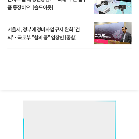
품 등장이오! [솔드아웃]
서울시, 정부에 정비사업 규제 완화 '건
의'⋯국토부 "협의 중" 입장만 [종합]