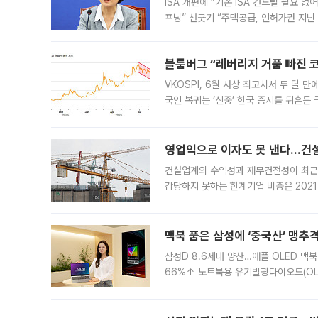
ISA 개편에 “기존 ISA 건드릴 필요 
프닝” 선긋기 “주택공급, 인허가권 지닌
견을 수렴해 당정과 개편안에 대한 조율
블룸버그 “레버리지 거품 빠진 코
VKOSPI, 6월 사상 최고치서 두 달
국인 복귀는 ‘신중’ 한국 증시를 뒤흔
했다. 대규모 반대매매로 레버리지 투자
영업익으로 이자도 못 낸다…건설 
건설업계의 수익성과 재무건전성이 최근
감당하지 못하는 한계기업 비중은 2021
이낸싱(PF) 부담이 집중된 건축 부문의
경영
맥북 품은 삼성에 ‘중국산’ 맹추
삼성D 8.6세대 양산…애플 OLED 맥북
66%↑ 노트북용 유기발광다이오드(OL
운데 중국 BOE와 TCL CSOT도 생산
일 업계에 따르면 삼성