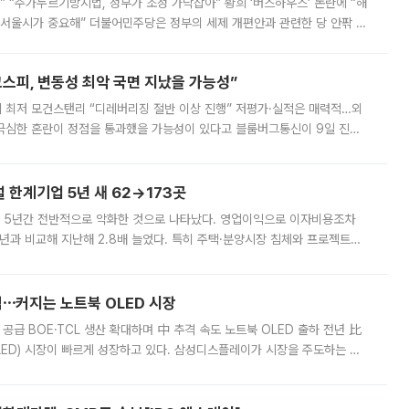
없어” “주가누르기방지법, 정부가 조정 가닥잡아” 황희 ‘버스하우스’ 논란에 “해
 서울시가 중요해” 더불어민주당은 정부의 세제 개편안과 관련한 당 안팎 의
에 나서겠다고 예고했다. 민주당은 8월 말 당정 조율을 거친 개편안이
스피, 변동성 최악 국면 지났을 가능성”
 만에 최저 모건스탠리 “디레버리징 절반 이상 진행” 저평가·실적은 매력적…외
든 극심한 혼란이 정점을 통과했을 가능성이 있다고 블룸버그통신이 9일 진단
가 상당 부분 정리된 데다 금융당국의 규제 강화로 고위험 상품 거래도 급감
한계기업 5년 새 62→173곳
 5년간 전반적으로 악화한 것으로 나타났다. 영업이익으로 이자비용조차
년과 비교해 지난해 2.8배 늘었다. 특히 주택·분양시장 침체와 프로젝트파
 악화가 두드러졌다. 9일 한국건설산업연구원은 ‘2025년 건설업 외감기업
격⋯커지는 노트북 OLED 시장
 공급 BOE·TCL 생산 확대하며 中 추격 속도 노트북 OLED 출하 전년 比
ED) 시장이 빠르게 성장하고 있다. 삼성디스플레이가 시장을 주도하는 가
 확대에 나서면서 노트북 OLED 시장을 둘러싼 경쟁이 치열해지고 있다. 9