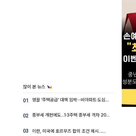
많이 본 뉴스
영끌 '주택공급' 대책 임박⋯비아파트·도심복합까지 총동원
01
종부세 개편에도…1·3주택 종부세 격차 2028년부터 확대
02
03
이란, 미국에 호르무즈 합의 조건 제시…美 “경기 아직 안 끝나” [종합]