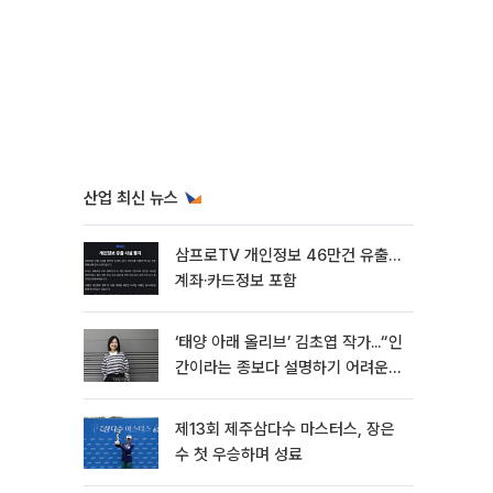
산업 최신 뉴스
삼프로TV 개인정보 46만건 유출…
계좌·카드정보 포함
‘태양 아래 올리브’ 김초엽 작가...“인
간이라는 종보다 설명하기 어려운
한 사람을 쓰고 싶었다”[문화人터
뷰]
제13회 제주삼다수 마스터스, 장은
수 첫 우승하며 성료