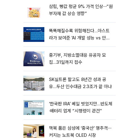
삼립, 빵값 평균 9% 가격 인상⋯“원
부자재 값 상승 영향”
똑똑해질수록 위험해진다…아스트
라가 보여준 'AI 개발 성능 vs 안전
딜레마'
중기부, 지방소멸대응 유공자 모
집…31일까지 접수
SK실트론 팔고도 8년간 성과 공
유…두산 인수대금 2.3조가 끝 아냐
‘한국판 IRA’ 베일 벗었지만…반도체
·배터리 업계 “시행령이 관건”
맥북 품은 삼성에 ‘중국산’ 맹추격⋯
커지는 노트북 OLED 시장