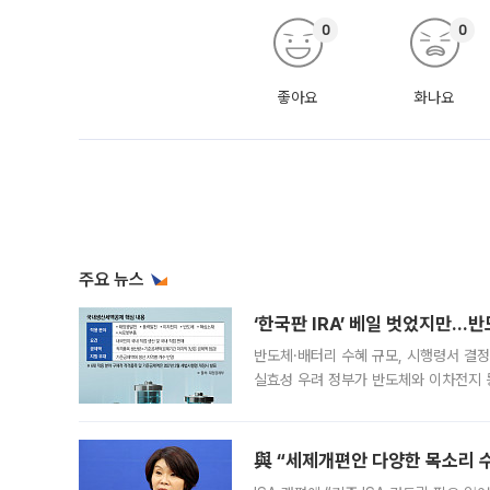
0
0
좋아요
화나요
주요 뉴스
‘한국판 IRA’ 베일 벗었지만…
반도체·배터리 수혜 규모, 시행령서 결정
실효성 우려 정부가 반도체와 이차전지 
법(IRA)’으로 불리는 국내생산세액공제
與 “세제개편안 다양한 목소리 