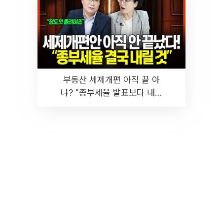
부동산 세제개편 아직 끝 아
냐? "종부세율 발표보다 내릴
것" 장기거주·양도세 전망 I 집
땅지성 I 김인만, 진미윤