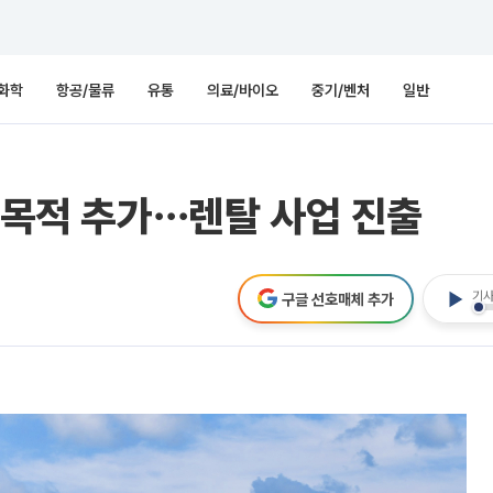
화학
항공/물류
유통
의료/바이오
중기/벤처
일반
사업목적 추가⋯렌탈 사업 진출
기사
구글 선호매체 추가