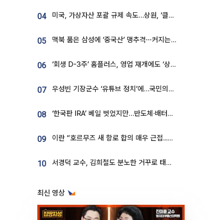
미국, 가상자산 포괄 규제 속도…상원, ‘클래리티법’ 9월 절차투표 추진
04
맥북 품은 삼성에 ‘중국산’ 맹추격⋯커지는 노트북 OLED 시장
05
‘회생 D-3주’ 홈플러스, 영업 재개에도 ‘상품 공급망’ 복구가 생존 관건
06
우성빈 기장군수 ‘유튜브 정치’에…국민의힘 군의원들 집단 반발
07
‘한국판 IRA’ 베일 벗었지만…반도체·배터리 업계 “시행령이 관건”
08
이란 “호르무즈 새 항로 합의 매우 근접...미국 배상 먼저”
09
서경덕 교수, 김희철도 분노한 거꾸로 태극기⋯"엉터리는 아냐, 아쉬울 뿐"
10
최신 영상