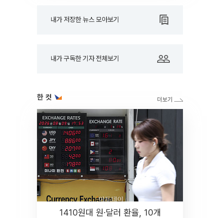
내가 저장한 뉴스 모아보기
내가 구독한 기자 전체보기
한 컷
1410원대 원·달러 환율, 10개