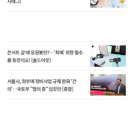
시태그]
콘서트 갈 때 응원봉만?⋯'최애' 위한 필수
품 등장이오! [솔드아웃]
서울시, 정부에 정비사업 규제 완화 '건
의'⋯국토부 "협의 중" 입장만 [종합]