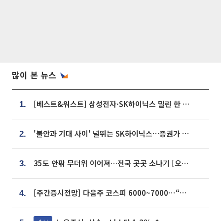
많이 본 뉴스
[베스트&워스트] 삼성전자·SK하이닉스 밀린 한 주…상상인증권은 85% 급등
1.
'불안과 기대 사이' 널뛰는 SK하이닉스…증권가 "HBM4·LTA 기반 펀터멘털 견고"
2.
35도 안팎 무더위 이어져…전국 곳곳 소나기 [오늘 날씨]
3.
[주간증시전망] 다음주 코스피 6000~7000⋯“外人 수급은 정책이 변수”
4.