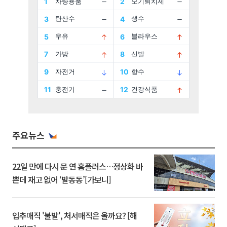
주요뉴스
22일 만에 다시 문 연 홈플러스…정상화 바
쁜데 재고 없어 ‘발동동’[가보니]
입추매직 '불발', 처서매직은 올까요? [해