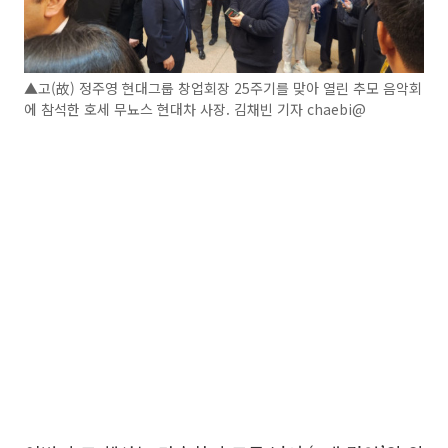
▲고(故) 정주영 현대그룹 창업회장 25주기를 맞아 열린 추모 음악회
에 참석한 호세 무뇨스 현대차 사장. 김채빈 기자 chaebi@