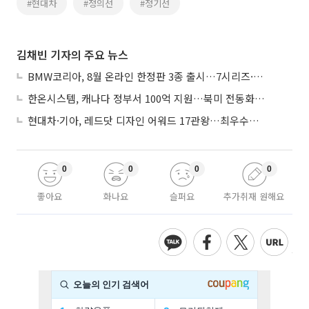
#현대차
#정의선
#정기선
김채빈 기자의 주요 뉴스
BMW코리아, 8월 온라인 한정판 3종 출시…7시리즈·X7·M340i 투어링
한온시스템, 캐나다 정부서 100억 지원…북미 전동화 시장 가속
현대차·기아, 레드닷 디자인 어워드 17관왕…최우수상 2개 수상
0
0
0
0
좋아요
화나요
슬퍼요
추가취재 원해요