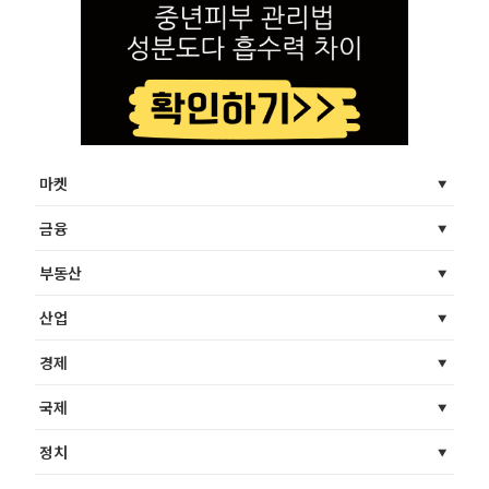
마켓
금융
부동산
산업
경제
국제
정치