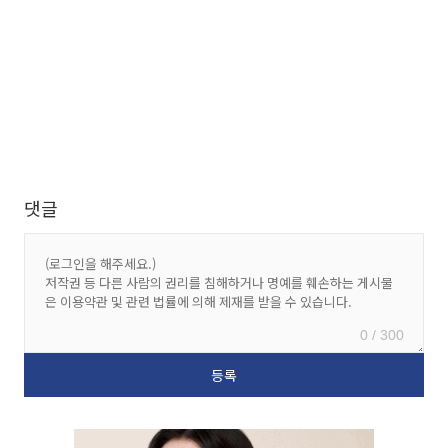
댓글
0 / 300