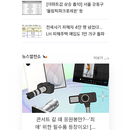
[아파트값 상승 톱10] 서울 강동구
‘올림픽파크포레온’ 등
전세사기 피해자 4만 명 넘었다…
LH 피해주택 매입도 1만 가구 돌파
뉴스발전소
콘서트 갈 때 응원봉만?⋯'최
애' 위한 필수품 등장이오! [솔