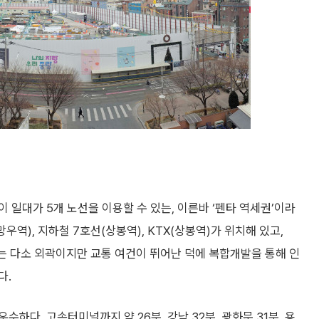
 일대가 5개 노선을 이용할 수 있는, 이른바 ‘펜타 역세권’이라
우역), 지하철 7호선(상봉역), KTX(상봉역)가 위치해 있고,
체는 다소 외곽이지만 교통 여건이 뛰어난 덕에 복합개발을 통해 인
다.
하다. 고속터미널까지 약 26분, 강남 32분, 광화문 31분, 용