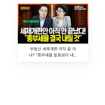
부동산 세제개편 아직 끝 아
냐? "종부세율 발표보다 내릴
것" 장기거주·양도세 전망 I 집
땅지성 I 김인만, 진미윤