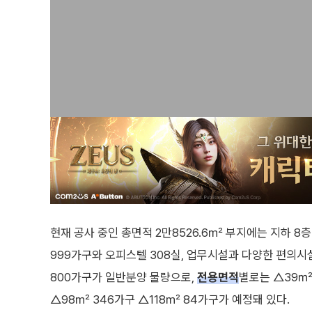
현재 공사 중인 총면적 2만8526.6㎡ 부지에는 지하 8
999가구와 오피스텔 308실, 업무시설과 다양한 편의시설
800가구가 일반분양 물량으로,
전용면적
별로는 △39㎡
△98㎡ 346가구 △118㎡ 84가구가 예정돼 있다.