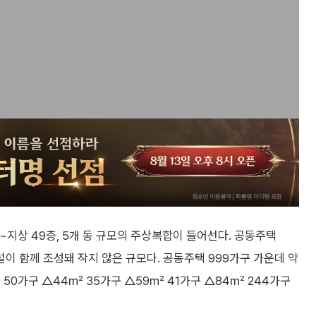
층~지상 49층, 5개 동 규모의 주상복합이 들어선다. 공동주택
이 함께 조성돼 작지 않은 규모다. 공동주택 999가구 가운데 약
 50가구 △44㎡ 35가구 △59㎡ 41가구 △84㎡ 244가구