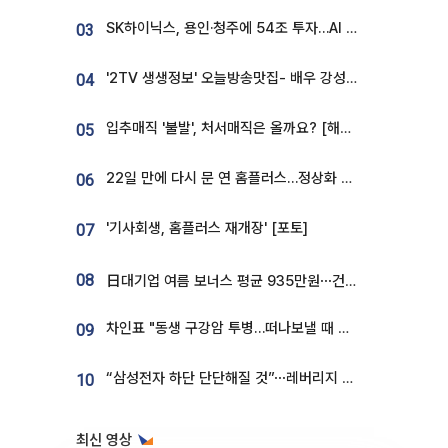
SK하이닉스, 용인·청주에 54조 투자…AI 메모리 생산기지 키운다
03
'2TV 생생정보' 오늘방송맛집- 배우 강성진 단골! 쌀국수ㆍ푸팟퐁 커리 맛집 '블○○○'
04
입추매직 '불발', 처서매직은 올까요? [해시태그]
05
22일 만에 다시 문 연 홈플러스…정상화 바쁜데 재고 없어 ‘발동동’[가보니]
06
'기사회생, 홈플러스 재개장' [포토]
07
08
日대기업 여름 보너스 평균 935만원⋯건설회사 1800만 넘어
차인표 "동생 구강암 투병…떠나보낼 때 가장 힘들었다”
09
“삼성전자 하단 단단해질 것”⋯레버리지 규제에 쏠림 완화 [찐코노미]
10
최신 영상