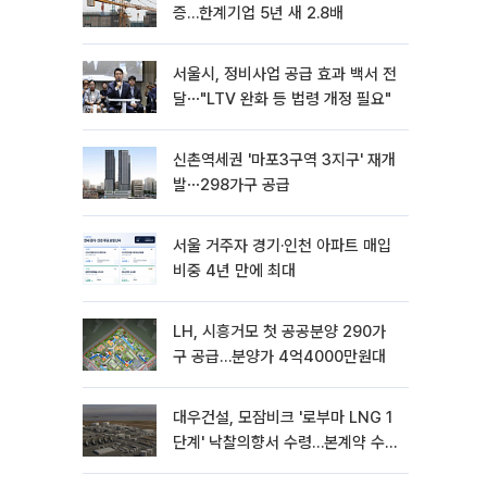
증…한계기업 5년 새 2.8배
서울시, 정비사업 공급 효과 백서 전
달⋯"LTV 완화 등 법령 개정 필요"
신촌역세권 '마포3구역 3지구' 재개
발⋯298가구 공급
서울 거주자 경기·인천 아파트 매입
비중 4년 만에 최대
LH, 시흥거모 첫 공공분양 290가
구 공급…분양가 4억4000만원대
대우건설, 모잠비크 '로부마 LNG 1
단계' 낙찰의향서 수령…본계약 수
주 ‘청신호'