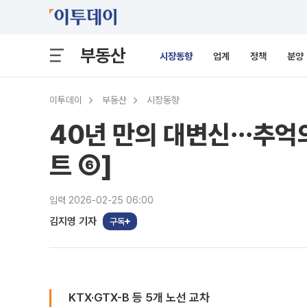
부동산
시장동향
업계
정책
분양
이투데이
부동산
시장동향
40년 만의 대변신⋯추억의
트 ⑥]
입력 2026-02-25 06:00
김지영 기자
구독
KTX·GTX-B 등 5개 노선 교차