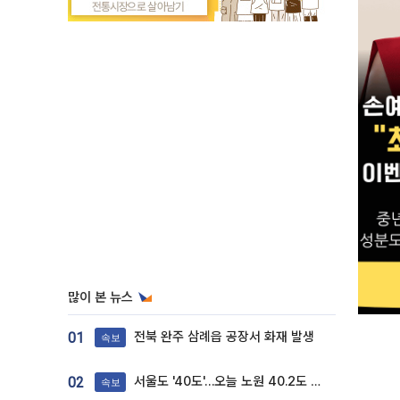
많이 본 뉴스
전북 완주 삼례읍 공장서 화재 발생
01
속보
서울도 '40도'…오늘 노원 40.2도 기록
02
속보