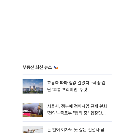
부동산 최신 뉴스
교통축 따라 집값 갈렸다⋯세종·검
단 ‘교통 프리미엄’ 뚜렷
서울시, 정부에 정비사업 규제 완화
'건의'⋯국토부 "협의 중" 입장만
[종합]
돈 벌어 이자도 못 갚는 건설사 급