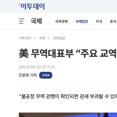
국제
국제경제
국제일반
미국
중국
이투데이
국제
국제일반
美 무역대표부 “주요 교역
입력 2026-02-21 11:31
강문정 기자
구독
“불공정 무역 관행이 확인되면 관세 부과될 수 있