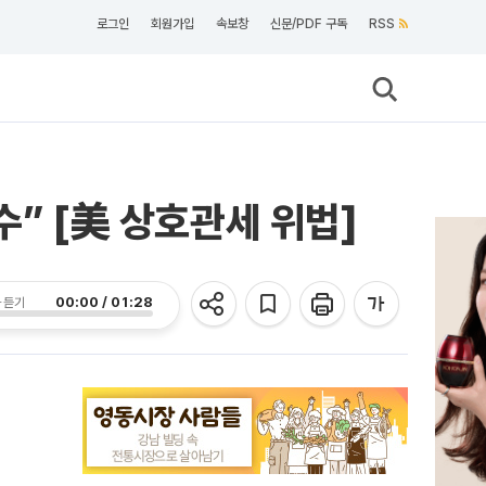
로그인
회원가입
속보창
신문/PDF 구독
RSS
수” [美 상호관세 위법]
00:00 / 01:28
 듣기