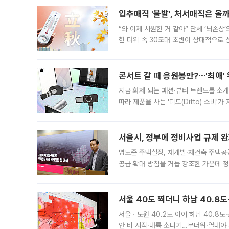
입추매직 '불발', 처서매직은 올
“와 이제 시원한 거 같아” 단체 ‘뇌손상
한 더위 속 30도대 초반이 상대적으로
지역에 있었습니다. 7월 말에는 서풍과
콘서트 갈 때 응원봉만?⋯'최애'
지금 화제 되는 패션·뷰티 트렌드를 소개
따라 제품을 사는 '디토(Ditto) 소비
어디일까요? 아이돌 콘서트 시작을 기다
서울시, 정부에 정비사업 규제 완화
명노준 주택실장, 재개발·재건축 주택공
공급 확대 방침을 거듭 강조한 가운데 정
면 반박하고 나섰다. 명노준 서울시 주택
서울 40도 찍더니 하남 40.8도
서울ㆍ노원 40.2도 이어 하남 40.8도
안 비 시작·내륙 소나기…무더위·열대야 