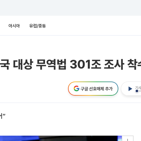
아시아
유럽/중동
국 대상 무역법 301조 조사 착
기사
구글 선호매체 추가
어”