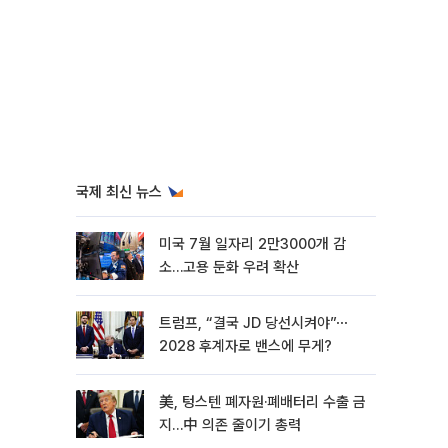
국제 최신 뉴스
미국 7월 일자리 2만3000개 감
소…고용 둔화 우려 확산
트럼프, “결국 JD 당선시켜야”⋯
2028 후계자로 밴스에 무게?
美, 텅스텐 폐자원·폐배터리 수출 금
지…中 의존 줄이기 총력