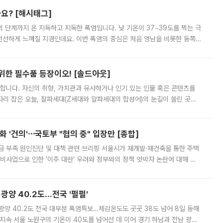
까요? [해시태그]
’의 단계까지 온 지독하고 지독한 폭염입니다. 낮 기온이 37~39도를 찍는 극
 선선하게 느껴질 지경인데요. 이번 폭염의 중심은 처음 영남을 비롯한 동쪽
 북서풍이 산맥을 넘어 영남 쪽으로 내려오면서 뜨겁고 건조해졌는데요.
 위한 필수품 등장이오! [솔드아웃]
합니다. 자신의 취향, 가치관과 유사하거나 인기 있는 인물 혹은 콘텐츠를
'가 자리 잡은 오늘, 잘파세대(Z세대와 알파세대의 합성어)의 눈길이 쏠린 곳은
리는 공연장. 응원봉만큼이나 눈에 띄는 게 있습니다. 공연이 시작되기
 '건의'⋯국토부 "협의 중" 입장만 [종합]
급 부족 원인진단 및 대책 관련 브리핑 서울시가 재개발·재건축을 통한 주택
비사업으로 인한 '이주 대란' 우려와 정부와의 정책 엇박자 논란에 대해 정
실장은 2031년까지 31만 가구 착공 목표에 차질이 없다는 입장이나,
·광양 40.2도…전국 '펄펄'
·광양 40.2도 전국 대부분 폭염특보…체감온도도 곳곳 38도 넘어 8일 동해
지속 서울 노원구의 기온이 40도를 넘어선 데 이어 경기 하남과 전남 광양