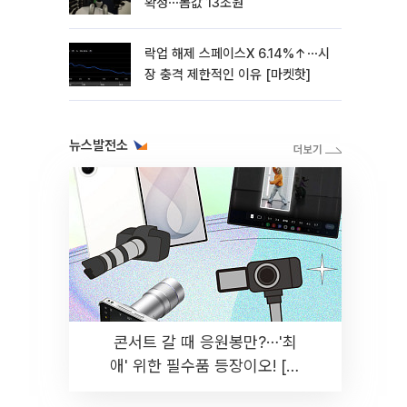
확정⋯몸값 13조원
락업 해제 스페이스X 6.14%↑⋯시
장 충격 제한적인 이유 [마켓핫]
뉴스발전소
콘서트 갈 때 응원봉만?⋯'최
애' 위한 필수품 등장이오! [솔
드아웃]