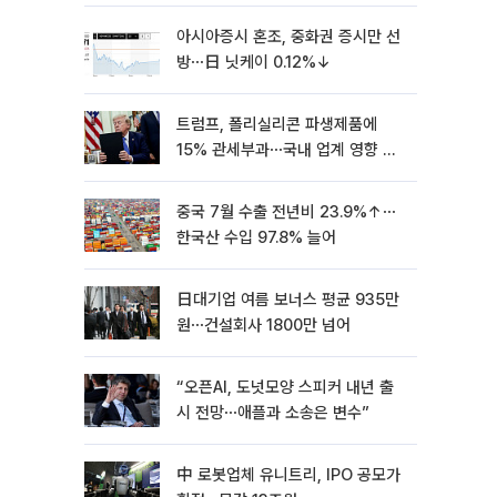
아시아증시 혼조, 중화권 증시만 선
방⋯日 닛케이 0.12%↓
트럼프, 폴리실리콘 파생제품에
15% 관세부과⋯국내 업계 영향 촉
각 [종합]
중국 7월 수출 전년비 23.9%↑⋯
한국산 수입 97.8% 늘어
日대기업 여름 보너스 평균 935만
원⋯건설회사 1800만 넘어
“오픈AI, 도넛모양 스피커 내년 출
시 전망⋯애플과 소송은 변수”
中 로봇업체 유니트리, IPO 공모가