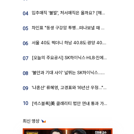
입추매직 '불발', 처서매직은 올까요? [해시태그]
04
차인표 "동생 구강암 투병…떠나보낼 때 가장 힘들었다”
05
서울 40도 찍더니 하남 40.8도·광양 40.2도…전국 '펄펄'
06
[오늘의 주요공시] SK하이닉스·HLB·진에어·포스코홀딩스·네이버·대우건설 등
07
'불안과 기대 사이' 널뛰는 SK하이닉스…증권가 "HBM4·LTA 기반 펀터멘털 견고"
08
'나혼산' 류혜영, 고경표와 16년산 우정…"자취방서 부모님과 마주쳐"
09
10
[넥스블록]美 클래리티 법안 연내 통과 가능성 13%…상원 문턱서 제동
최신 영상