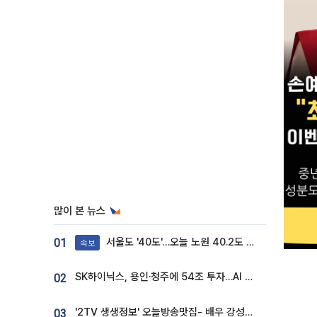
많이 본 뉴스
서울도 '40도'…오늘 노원 40.2도 기록
01
속보
SK하이닉스, 용인·청주에 54조 투자…AI 메모리 생산기지 키운다
02
'2TV 생생정보' 오늘방송맛집- 배우 강성진 단골! 쌀국수ㆍ푸팟퐁 커리 맛집 '블○○○'
03