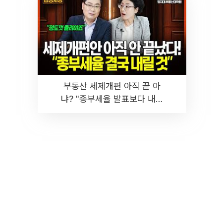
부동산 세제개편 아직 끝 아
냐? "종부세율 발표보다 내릴
것" 장기거주·양도세 전망 I 집
땅지성 I 김인만, 진미윤