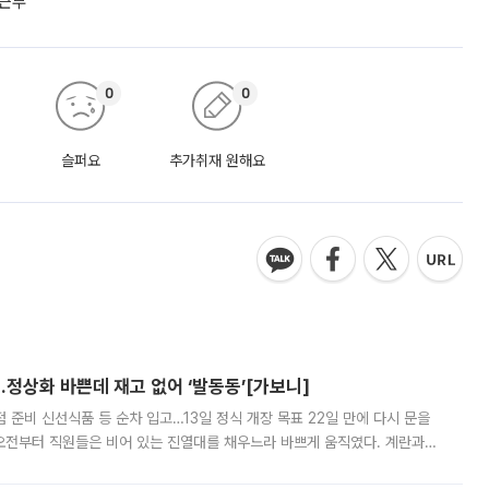
근무’
0
0
슬퍼요
추가취재 원해요
…정상화 바쁜데 재고 없어 ‘발동동’[가보니]
준비 신선식품 등 순차 입고…13일 정식 개장 목표 22일 만에 다시 문을
오전부터 직원들은 비어 있는 진열대를 채우느라 바쁘게 움직였다. 계란과
리를 잡기 시작했지만, 매장 곳곳엔 여전히 텅 빈 매대가 먼저 눈에 들어왔