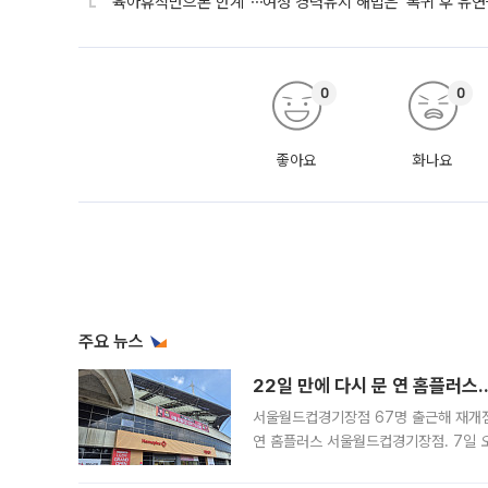
"육아휴직만으론 한계"⋯여성 경력유지 해법은 '복귀 후 유연
0
0
좋아요
화나요
주요 뉴스
22일 만에 다시 문 연 홈플러스
서울월드컵경기장점 67명 출근해 재개점 
연 홈플러스 서울월드컵경기장점. 7일 
우유, 과일 같은 신선식품이 차근차근 자