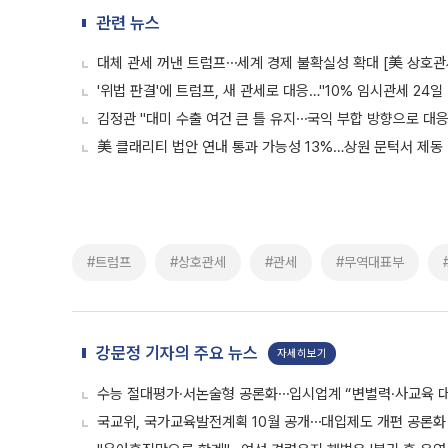
관련 뉴스
대체 관세 꺼낸 트럼프⋯세계 경제 불확실성 확대 [美 상호관
'위법 판결'에 트럼프, 새 관세로 대응…"10% 임시관세 24일 
김정관 "대미 수출 여건 큰 틀 유지⋯국익 부합 방향으로 대응"
美 클래리티 법안 연내 통과 가능성 13%…상원 문턱서 제동
#트럼프
#상호관세
#관세
#무역대표부
강문정 기자의 주요 뉴스
자세히보기
수능 절대평가·서논술형 공론화⋯입시업계 “변별력·사교육 대
국교위, 국가교육발전계획 10월 공개⋯대입제도 개편 공론화 