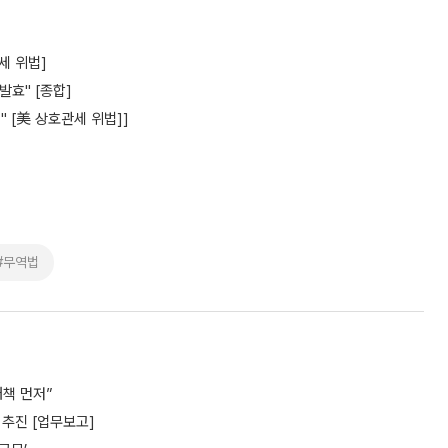
세 위법]
발효" [종합]
 [美 상호관세 위법]]
#무역법
책 먼저”
추진 [업무보고]