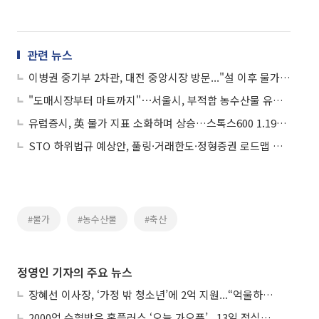
관련 뉴스
이병권 중기부 2차관, 대전 중앙시장 방문..."설 이후 물가 동향 점검"
"도매시장부터 마트까지"⋯서울시, 부적합 농수산물 유통 사전 차단 나섰다
유럽증시, 英 물가 지표 소화하며 상승…스톡스600 1.19%↑
STO 하위법규 예상안, 풀링·거래한도·정형증권 로드맵 제시
#물가
#농수산물
#축산
정영인 기자의 주요 뉴스
장혜선 이사장, ‘가정 밖 청소년’에 2억 지원...“억울하고 아파도 단단해지길”
2000억 수혈받은 홈플러스 ‘오늘 가오픈’...13일 정식 개장 시험대