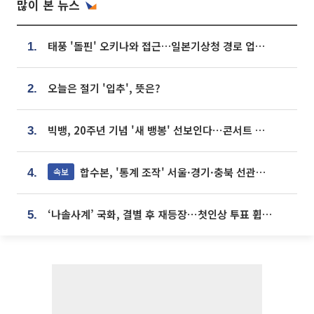
많이 본 뉴스
태풍 '돌핀' 오키나와 접근…일본기상청 경로 업데이트
1.
오늘은 절기 '입추', 뜻은?
2.
빅뱅, 20주년 기념 '새 뱅봉' 선보인다⋯콘서트 앞두고 팝업 개최
3.
합수본, '통계 조작' 서울·경기·충북 선관위 등 추가 압수수색
속보
4.
‘나솔사계’ 국화, 결별 후 재등장⋯첫인상 투표 휩쓸고 ‘인기녀’ 등극
5.