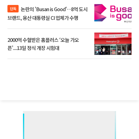
논란의 'Busan is Good'…8억 도시
단독
브랜드, 용산 대통령실 CI 업체가 수행
2000억 수혈받은 홈플러스 ‘오늘 가오
픈’...13일 정식 개장 시험대