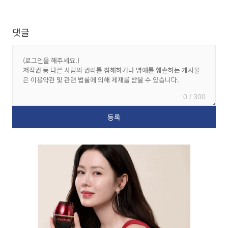
댓글
0 / 300