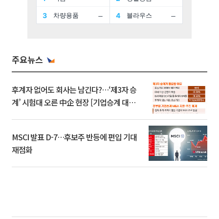
주요뉴스
후계자 없어도 회사는 남긴다?…‘제3자 승
계’ 시험대 오른 中企 현장 [기업승계 대전
환]
MSCI 발표 D-7…후보주 반등에 편입 기대
재점화