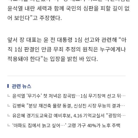
윤석열 내란 세력과 함께 국민의 심판을 피할 길이 없
어 보인다”고 주장했다.
앞서 장 대표는 윤 전 대통령 1심 선고와 관련해 “아
직 1심 판결인 만큼 무죄 추정의 원칙은 누구에게나
적용돼야 한다”는 입장을 밝힌 바 있다.
관련 뉴스
윤석열 '무기수' 첫 저녁은 잡곡밥…1심 무기징역 선고 뒤 구치소 복귀
김병욱 "분당 재건축 물량 동결, 신상진 시장 무능의 결과…이주대책 준비안한 성남시 책임"
유은혜 경기도교육감 예비후보, 4.16 기억교실서 "광장의 민주주의를 교실로 잇겠다"
‘아파도 집에서 늙고 싶어…’ 고령 가구 40%가 노후 주택