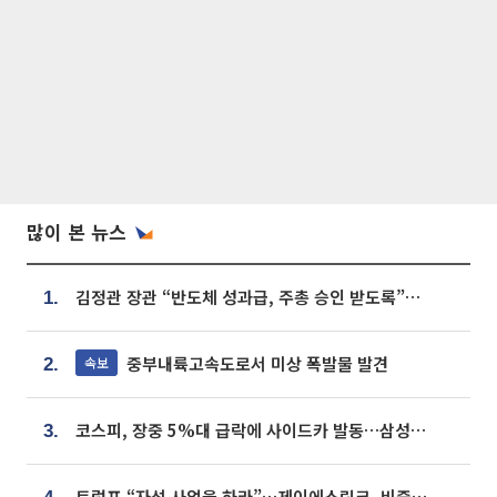
많이 본 뉴스
김정관 장관 “반도체 성과급, 주총 승인 받도록”…상법·자본시장법 개정 시사
1.
중부내륙고속도로서 미상 폭발물 발견
속보
2.
코스피, 장중 5%대 급락에 사이드카 발동…삼성·SK 동반 폭락
3.
트럼프 “자석 사업을 하라”…제이에스링크, 비중국 영구자석 공급망 구축 속도