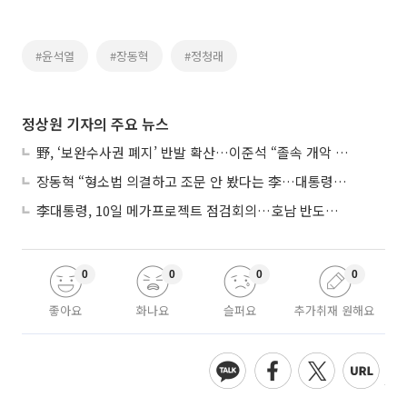
#윤석열
#장동혁
#정청래
정상원 기자의 주요 뉴스
野, ‘보완수사권 폐지’ 반발 확산…이준석 “졸속 개악 입법”
장동혁 “형소법 의결하고 조문 안 봤다는 李…대통령 맞나”
李대통령, 10일 메가프로젝트 점검회의…호남 반도체 속도전
0
0
0
0
좋아요
화나요
슬퍼요
추가취재 원해요