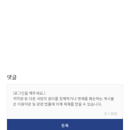
댓글
0 / 300