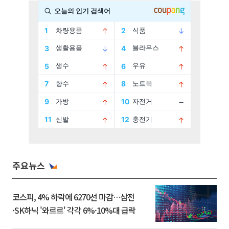
주요뉴스
코스피, 4% 하락에 6270선 마감…삼전
·SK하닉 '와르르' 각각 6%·10%대 급락