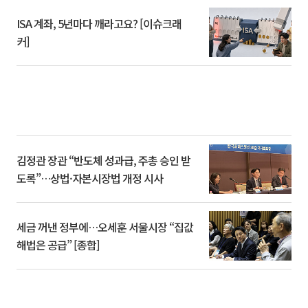
ISA 계좌, 5년마다 깨라고요? [이슈크래
커]
김정관 장관 “반도체 성과급, 주총 승인 받
도록”…상법·자본시장법 개정 시사
세금 꺼낸 정부에…오세훈 서울시장 “집값
해법은 공급” [종합]