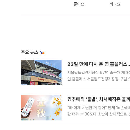
좋아요
화나요
주요 뉴스
22일 만에 다시 문 연 홈플러스
서울월드컵경기장점 67명 출근해 재개점 
연 홈플러스 서울월드컵경기장점. 7일 
우유, 과일 같은 신선식품이 차근차근 자
입추매직 '불발', 처서매직은 올
“와 이제 시원한 거 같아” 단체 ‘뇌손상
한 더위 속 30도대 초반이 상대적으로
지역에 있었습니다. 7월 말에는 서풍과