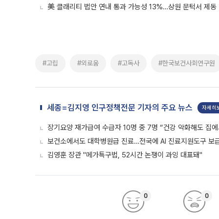
美 클래리티 법안 연내 통과 가능성 13%…상원 문턱서 제동
#고립
#외로움
#고독사
#한국보건사회연구원
세종=김지영 인구정책전문 기자의 주요 뉴스
자세히
장기요양 재가급여 수급자 10명 중 7명 “건강 악화해도 집에
보건소에서도 대학병원급 진료…전국에 AI 진료지원도구 보
김영훈 장관 "메가특구법, 52시간 논쟁이 과잉 대표돼"
0
0