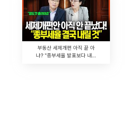
부동산 세제개편 아직 끝 아
냐? "종부세율 발표보다 내릴
것" 장기거주·양도세 전망 I 집
땅지성 I 김인만, 진미윤