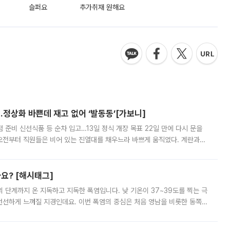
슬퍼요
추가취재 원해요
…정상화 바쁜데 재고 없어 ‘발동동’[가보니]
준비 신선식품 등 순차 입고…13일 정식 개장 목표 22일 만에 다시 문을
오전부터 직원들은 비어 있는 진열대를 채우느라 바쁘게 움직였다. 계란과
리를 잡기 시작했지만, 매장 곳곳엔 여전히 텅 빈 매대가 먼저 눈에 들어왔
까요? [해시태그]
’의 단계까지 온 지독하고 지독한 폭염입니다. 낮 기온이 37~39도를 찍는 극
 선선하게 느껴질 지경인데요. 이번 폭염의 중심은 처음 영남을 비롯한 동쪽
 북서풍이 산맥을 넘어 영남 쪽으로 내려오면서 뜨겁고 건조해졌는데요.