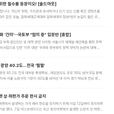
 위한 필수품 등장이오! [솔드아웃]
합니다. 자신의 취향, 가치관과 유사하거나 인기 있는 인물 혹은 콘텐츠를
'가 자리 잡은 오늘, 잘파세대(Z세대와 알파세대의 합성어)의 눈길이 쏠린 곳은
리는 공연장. 응원봉만큼이나 눈에 띄는 게 있습니다. 공연이 시작되기
 '건의'⋯국토부 "협의 중" 입장만 [종합]
급 부족 원인진단 및 대책 관련 브리핑 서울시가 재개발·재건축을 통한 주택
비사업으로 인한 '이주 대란' 우려와 정부와의 정책 엇박자 논란에 대해 정
실장은 2031년까지 31만 가구 착공 목표에 차질이 없다는 입장이나,
·광양 40.2도…전국 '펄펄'
·광양 40.2도 전국 대부분 폭염특보…체감온도도 곳곳 38도 넘어 8일 동해
지속 서울 노원구의 기온이 40도를 넘어선 데 이어 경기 하남과 전남 광양
. 전국 대부분 지역에 폭염특보가 내려진 가운데 곳곳에서 39~40도 안팎
켓 상·하한가 주문 한시 금지
마켓에서 발생하는 가격 왜곡 현상을 방지하기 위해 이달 12일부터 프리마켓
기로 했다. 7일 넥스트레이드는 최근 프리마켓에서 발생한 소량의 상·하한