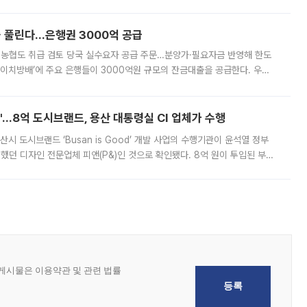
, 주문 오류로 인한 가격 급등락을 최소화하기 위한 비상 대응방안을 발표
 풀린다…은행권 3000억 공급
리·농협도 취급 검토 당국 실수요자 공급 주문…분양가·필요자금 반영해 한도
에이치방배’에 주요 은행들이 3000억원 규모의 잔금대출을 공급한다. 우리
하고 있어 향후 공급 규모가 늘어날 전망이다. 7일 금융권에 따르면 KB국
od'…8억 도시브랜드, 용산 대통령실 CI 업체가 수행
시 도시브랜드 ‘Busan is Good’ 개발 사업의 수행기관이 윤석열 정부
여했던 디자인 전문업체 피앤(P&)인 것으로 확인됐다. 8억 원이 투입된 부산
 부족과 디자인 정체성 논란에 휩싸였던 만큼, 사업 선정 과정과 결과물에