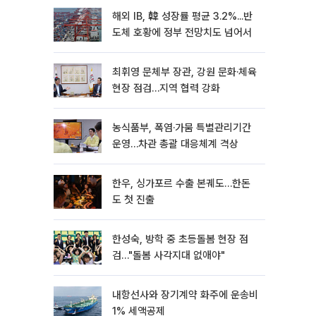
해외 IB, 韓 성장률 평균 3.2%...반
도체 호황에 정부 전망치도 넘어서
최휘영 문체부 장관, 강원 문화·체육
현장 점검…지역 협력 강화
농식품부, 폭염·가뭄 특별관리기간
운영…차관 총괄 대응체계 격상
한우, 싱가포르 수출 본궤도…한돈
도 첫 진출
한성숙, 방학 중 초등돌봄 현장 점
검…"돌봄 사각지대 없애야"
내항선사와 장기계약 화주에 운송비
1% 세액공제