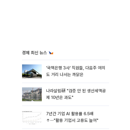
경제 최신 뉴스
'국책은행 3사' 직원들, 다음주 여의
도 거리 나서는 까닭은
나라살림硏 "검증 안 된 생산세액공
제 10년은 과도"
7년간 기업 AI 활용률 6.5배
↑⋯"활용 기업서 고용도 늘어"