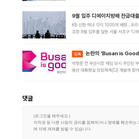
가 체결 사례와 관련해 설명자료를 내고
9월 입주 디에이치방배 잔금대출
KB·신한·하나 각각 1000억 배정…우
조정 9월 입주를 앞둔 서울 서초구 ‘디
은행과 NH농협은행도 대출 취급을 검토
민은행
논란의 'Busan is Go
단독
박형준 전 부산시장 재임 당시 추진된 부산
용산 대통령실 상징체계(CI) 개발에 참
도시브랜드 사업이 공개 이후 시민 공감
댓글