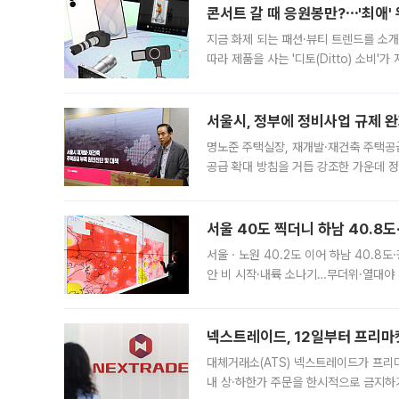
콘서트 갈 때 응원봉만?⋯'최애'
지금 화제 되는 패션·뷰티 트렌드를 소개
따라 제품을 사는 '디토(Ditto) 소비
어디일까요? 아이돌 콘서트 시작을 기다
서울시, 정부에 정비사업 규제 완화
명노준 주택실장, 재개발·재건축 주택공
공급 확대 방침을 거듭 강조한 가운데 정
면 반박하고 나섰다. 명노준 서울시 주택
서울 40도 찍더니 하남 40.8도
서울ㆍ노원 40.2도 이어 하남 40.8도
안 비 시작·내륙 소나기…무더위·열대야 
에서도 40도를 웃도는 기온이 관측됐다
의 극심한
넥스트레이드, 12일부터 프리마
대체거래소(ATS) 넥스트레이드가 프리
내 상·하한가 주문을 한시적으로 금지하