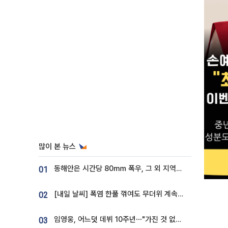
많이 본 뉴스
동해안은 시간당 80㎜ 폭우, 그 외 지역은 폭염…‘극과 극 날씨’
01
[내일 날씨] 폭염 한풀 꺾여도 무더위 계속⋯동해안 이틀 연속 비
02
임영웅, 어느덧 데뷔 10주년⋯"가진 것 없던 시절, 내 앞엔 20명의 팬뿐"
03