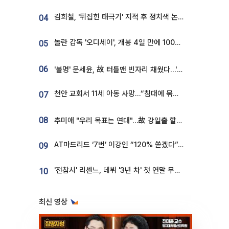
김희철, '뒤집힌 태극기' 지적 후 정치색 논란…"좌우 떠나 우리나라 국기"
04
놀란 감독 '오디세이', 개봉 4일 만에 100만 돌파⋯'왕사남' 보다 빠르다
05
06
'불명' 문세윤, 故 터틀맨 빈자리 채웠다…'거북이' 눈물의 최종 우승
천안 교회서 11세 아동 사망…“침대에 묶여 있었다” 진술 확보
07
08
추미애 "우리 목표는 연대"…故 강일출 할머니 흉상 제막
AT마드리드 ‘7번’ 이강인 “120% 쏟겠다”⋯시메오네 감독 “필요한 선수”
09
'전참시' 리센느, 데뷔 '3년 차' 첫 연말 무대 오른다⋯"그동안 섭외 안 와"
10
최신 영상