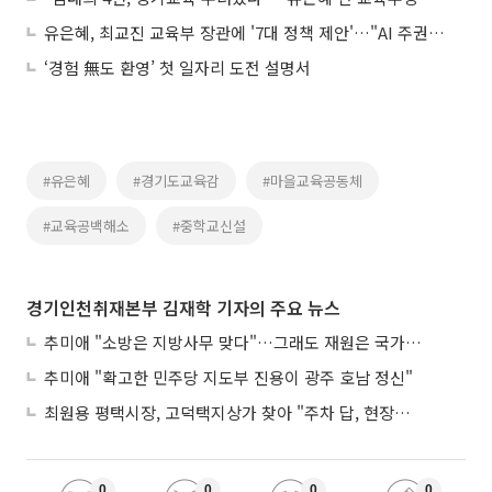
유은혜, 최교진 교육부 장관에 '7대 정책 제안'…"AI 주권·수능 자격고사화" 촉구
‘경험 無도 환영’ 첫 일자리 도전 설명서
#유은혜
#경기도교육감
#마을교육공동체
#교육공백해소
#중학교신설
경기인천취재본부 김재학 기자의 주요 뉴스
추미애 "소방은 지방사무 맞다"…그래도 재원은 국가가 나눠야
추미애 "확고한 민주당 지도부 진용이 광주 호남 정신"
최원용 평택시장, 고덕택지상가 찾아 "주차 답, 현장에 있다"
0
0
0
0