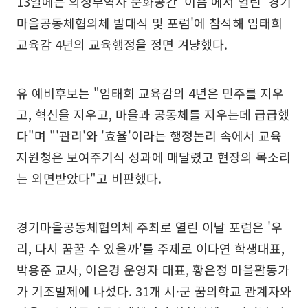
13일에는 의정부역사 문화공간 '이음'에서 열린 '경기
마을공동체협의체 발대식 및 포럼'에 참석해 임태희
교육감 4년의 교육행정을 정면 겨냥했다.
유 예비후보는 "임태희 교육감의 4년은 민주를 지우
고, 혁신을 지우고, 마을과 공동체를 지우는데 급급했
다"며 "'관리'와 '효율'이라는 행정논리 속에서 교육
지원청은 보여주기식 성과에 매달렸고 현장의 목소리
는 외면받았다"고 비판했다.
경기마을공동체협의체 주최로 열린 이날 포럼은 '우
리, 다시 꿈꿀 수 있을까'를 주제로 이다연 학생대표,
박용준 교사, 이은경 운영자 대표, 황은정 마을활동가
가 기조발제에 나섰다. 31개 시·군 꿈의학교 관계자와