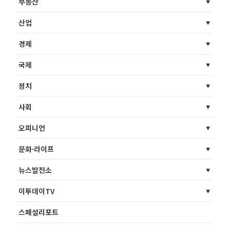
부동산
산업
경제
국제
정치
사회
오피니언
문화·라이프
뉴스발전소
이투데이TV
스페셜리포트