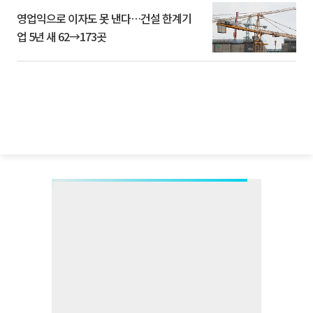
영업익으로 이자도 못 낸다…건설 한계기
업 5년 새 62→173곳