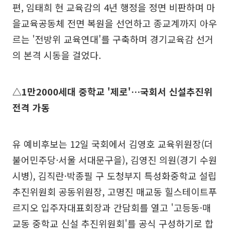
편, 임태희 현 교육감의 4년 행정을 정면 비판하며 마
을교육공동체 전면 복원을 선언하고 종교계까지 아우
르는 '전방위 교육연대'를 구축하며 경기교육감 선거
의 본격 시동을 걸었다.
△1만2000세대 중학교 '제로'…국회서 신설추진위
전격 가동
유 예비후보는 12일 국회에서 김영호 교육위원장(더
불어민주당·서울 서대문구을), 김영진 의원(경기 수원
시병), 김직란·박종필 구 도청부지 특성화중학교 설립
추진위원회 공동위원장, 고명진 매교동 힐스테이트푸
르지오 입주자대표회장과 간담회를 열고 '고등동·매
교동 중학교 신설 추진위원회'를 공식 구성하기로 합