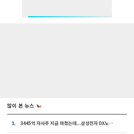
많이 본 뉴스
3445억 자사주 지급 마쳤는데...삼성전자 DX노조, 뒤늦은 '떼쓰기 집회'
1.