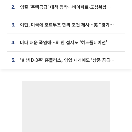
영끌 '주택공급' 대책 임박⋯비아파트·도심복합까지 총동원
2.
이란, 미국에 호르무즈 합의 조건 제시…美 “경기 아직 안 끝나” [종합]
3.
바다 태운 폭염에…회 한 접시도 ‘히트플레이션’
4.
‘회생 D-3주’ 홈플러스, 영업 재개에도 ‘상품 공급망’ 복구가 생존 관건
5.