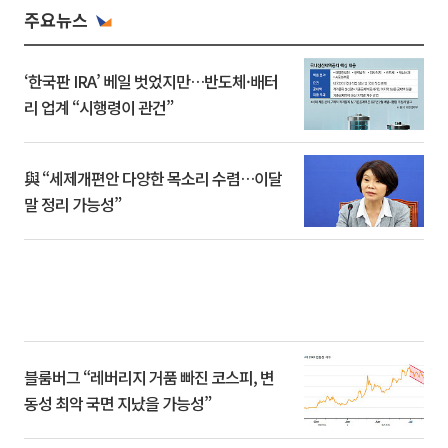
주요뉴스
‘한국판 IRA’ 베일 벗었지만…반도체·배터
리 업계 “시행령이 관건”
與 “세제개편안 다양한 목소리 수렴…이달
말 정리 가능성”
블룸버그 “레버리지 거품 빠진 코스피, 변
동성 최악 국면 지났을 가능성”