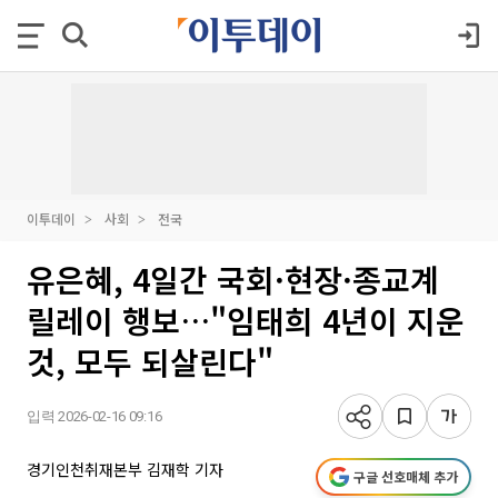
이투데이
사회
전국
유은혜, 4일간 국회·현장·종교계
릴레이 행보…"임태희 4년이 지운
것, 모두 되살린다"
입력 2026-02-16 09:16
경기인천취재본부 김재학 기자
구글 선호매체 추가