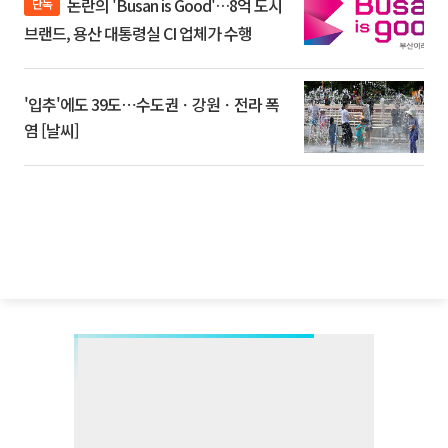
논란의 'Busan is Good'…8억 도시
단독
브랜드, 용산 대통령실 CI 업체가 수행
'입추'에도 39도⋯수도권ㆍ강원ㆍ전라 폭
염 [날씨]