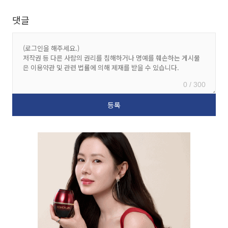
댓글
0 / 300