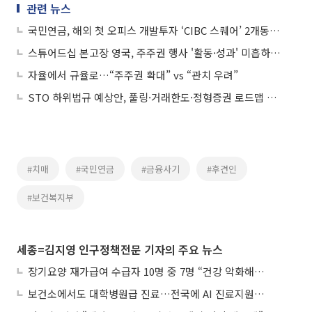
관련 뉴스
국민연금, 해외 첫 오피스 개발투자 ‘CIBC 스퀘어’ 2개동…준공 4개월 전 임대율 100%
스튜어드십 본고장 영국, 주주권 행사 '활동·성과' 미흡하면 퇴출도
자율에서 규율로…“주주권 확대” vs “관치 우려”
STO 하위법규 예상안, 풀링·거래한도·정형증권 로드맵 제시
#치매
#국민연금
#금융사기
#후견인
#보건복지부
세종=김지영 인구정책전문 기자의 주요 뉴스
장기요양 재가급여 수급자 10명 중 7명 “건강 악화해도 집에서”
보건소에서도 대학병원급 진료…전국에 AI 진료지원도구 보급