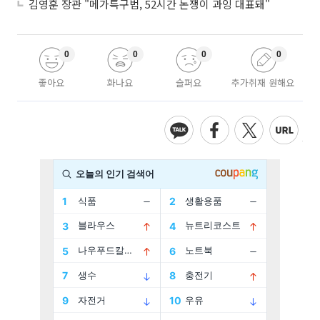
김영훈 장관 "메가특구법, 52시간 논쟁이 과잉 대표돼"
0
0
0
0
좋아요
화나요
슬퍼요
추가취재 원해요