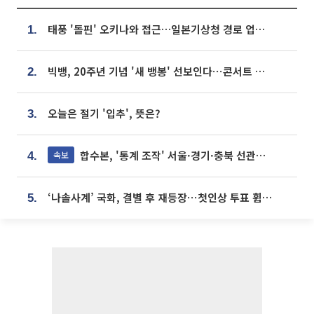
태풍 '돌핀' 오키나와 접근…일본기상청 경로 업데이트
1.
빅뱅, 20주년 기념 '새 뱅봉' 선보인다⋯콘서트 앞두고 팝업 개최
2.
오늘은 절기 '입추', 뜻은?
3.
합수본, '통계 조작' 서울·경기·충북 선관위 등 추가 압수수색
속보
4.
‘나솔사계’ 국화, 결별 후 재등장⋯첫인상 투표 휩쓸고 ‘인기녀’ 등극
5.