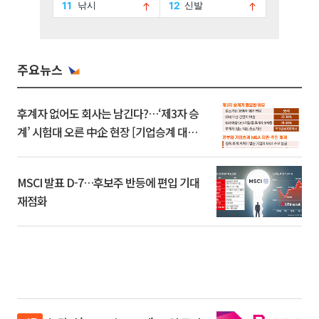
주요뉴스
후계자 없어도 회사는 남긴다?…‘제3자 승
계’ 시험대 오른 中企 현장 [기업승계 대전
환]
MSCI 발표 D-7…후보주 반등에 편입 기대
재점화