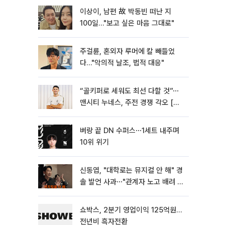
이상이, 남편 故 박동빈 떠난 지
100일…"보고 싶은 마음 그대로"
주걸륜, 혼외자 루머에 칼 빼들었
다…"악의적 날조, 법적 대응"
“골키퍼로 세워도 최선 다할 것”⋯
맨시티 누네스, 주전 경쟁 각오 [인
터뷰]
벼랑 끝 DN 수퍼스⋯1세트 내주며
10위 위기
신동엽, "대학로는 뮤지컬 안 해" 경
솔 발언 사과⋯"관계자 노고 배려 못
해"
쇼박스, 2분기 영업이익 125억원…
전년비 흑자전환