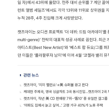
일 자)에서 43위에 올랐다. 전주 대비 순위를 7 계단 끌어
런트 앨범 세일즈’에서도 각각 13위와 11위로 상위권을 지켰
누적 28주, 4주 진입해 크게 사랑받았다.
캣츠아이는 오디션 프로젝트 ‘더 데뷔: 드림 아카데미’를 통해
multi-genre)’ 전략의 대표적 성공 사례로 꼽힌다. 최근
아티스트(Best New Artist)’와 ‘베스트 팝 듀오/그룹 퍼
던 이들은 ‘롤라팔루자 남미’에 이어 4월 ‘코첼라 밸리 뮤
관련 뉴스
캣츠아이, ‘지미 팰런쇼’→美 슈퍼볼 광고 뜬다
케데헌 주제곡, 영국 싱글차트 3곡 동시진입…캣츠아이 2곡
캣츠아이, 작년 美 CD 판매량 7위⋯‘톱10’ 중 유일한 걸그룹
‘아파도 집에서 늙고 싶어…’ 고령 가구 40%가 노후 주택