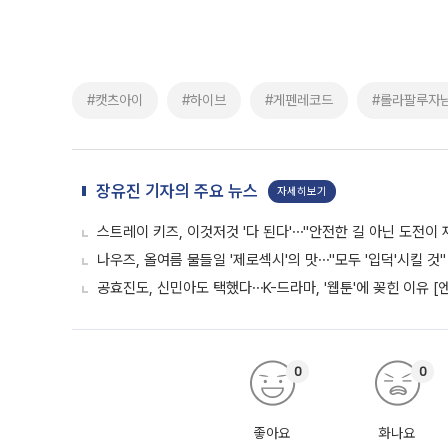
#캣츠아이
#하이브
#게펜레코드
#롤라팔루자
장유진 기자의 주요 뉴스
자세히보기
스트레이 키즈, 이것저것 '다 된다'⋯"안전한 길 아닌 도전이 
나우즈, 올여름 물들일 '제로섹시'의 맛⋯"모두 '입덕'시킬 것"
공효진도, 신민아도 택했다⋯K-드라마, '웹툰'에 꽂힌 이유 [
0
0
좋아요
화나요