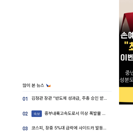
많이 본 뉴스
김정관 장관 “반도체 성과급, 주총 승인 받도록”…상법·자본시장법 개정 시사
01
중부내륙고속도로서 미상 폭발물 발견
02
속보
코스피, 장중 5%대 급락에 사이드카 발동…삼성·SK 동반 폭락
03