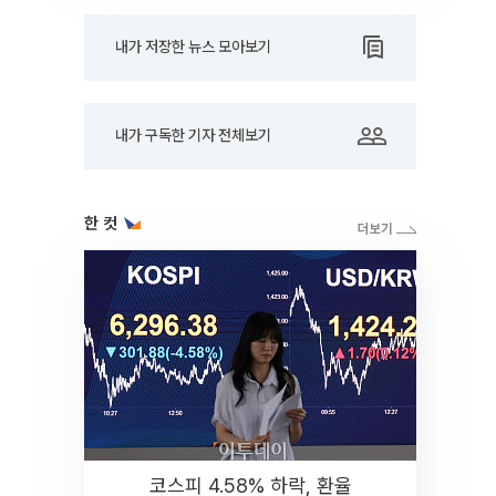
내가 저장한 뉴스 모아보기
내가 구독한 기자 전체보기
한 컷
코스피 4.58% 하락, 환율