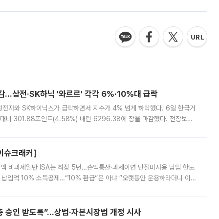
감…삼전·SK하닉 '와르르' 각각 6%·10%대 급락
삼성전자와 SK하이닉스가 급락하면서 지수가 4% 넘게 하락했다. 6일 한국거
비 301.88포인트(4.58%) 내린 6296.38에 장을 마감했다. 전장보다
스피는 장중 한때 6550.94까지 오르기도 했으나 6238.32까지 밀리기도 했
[이슈크래커]
 전액 비과세일반 ISA는 최장 5년…손익통산·과세이연 단절미사용 납입 한도
납입액 10% 소득공제…“10% 환급”은 아냐 “오랫동안 운용하라더니 이제
 ‘만능 절세 통장’으로 불리는 개인종합자산관리계좌(ISA)가 두 갈래로 개
주총 승인 받도록”…상법·자본시장법 개정 시사