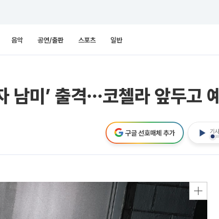
음악
공연/출판
스포츠
일반
자 남미’ 출격⋯코첼라 앞두고 
기사
구글 선호매체 추가