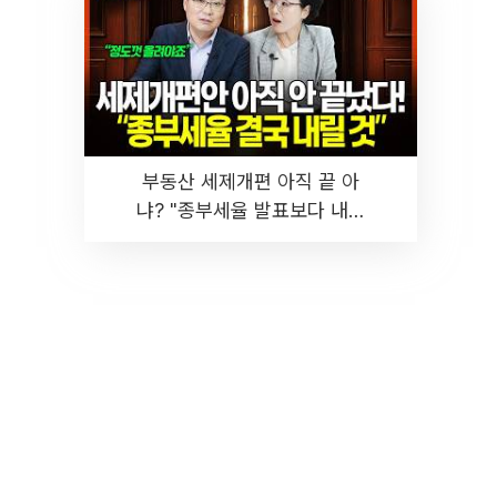
부동산 세제개편 아직 끝 아
냐? "종부세율 발표보다 내릴
것" 장기거주·양도세 전망 I 집
땅지성 I 김인만, 진미윤