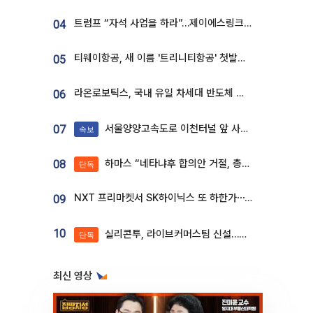
트럼프 “자석 사업을 하라”…제이에스링크, 비중국 영구자석 공급망 구축 속도
04
티웨이항공, 새 이름 '트리니티항공' 첫발…SSC 전략 본격화
05
라온로보틱스, 국내 유일 차세대 반도체 공정 로봇 개발 ‘고객사 테스트 진행’
06
서울양양고속도로 이천터널 앞 사고 발생
07
속보
하마스 “네타냐후 합의안 거절, 총선 앞두고 시간 끌기”
08
단독
NXT 프리마켓서 SK하이닉스 또 하한가⋯‘11주 거래’에 시초가 왜곡
09
10
실리콘투, 라이브커머스팀 신설…K뷰티 ‘글로벌 판매망’ 확대[K뷰티 라방戰]
단독
최신 영상