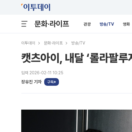
문화·라이프
관광
방송/TV
영화
이투데이
문화·라이프
방송/TV
캣츠아이, 내달 ‘롤라팔루
입력 2026-02-11 10:25
장유진 기자
구독