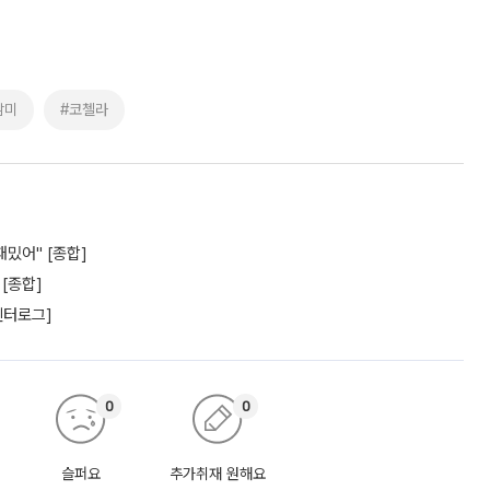
남미
#코첼라
재밌어" [종합]
 [종합]
엔터로그]
0
0
슬퍼요
추가취재 원해요