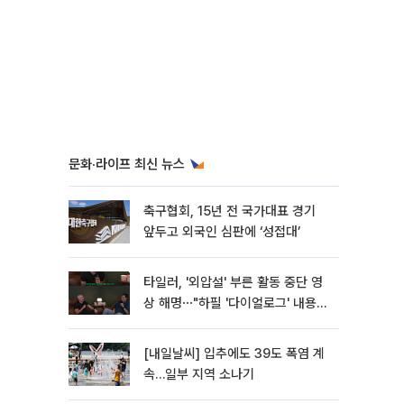
문화·라이프 최신 뉴스
축구협회, 15년 전 국가대표 경기
앞두고 외국인 심판에 ‘성접대’
타일러, '외압설' 부른 활동 중단 영
상 해명⋯"하필 '다이얼로그' 내용이
라"
[내일날씨] 입추에도 39도 폭염 계
속…일부 지역 소나기