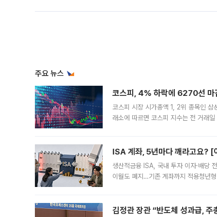
주요 뉴스
코스피, 4% 하락에 6270선 마
코스피 시장 시가총액 1, 2위 종목인 
래소에 따르면 코스피 지수는 전 거래일 대
1.81% 내린 6478.75에 출발한 코
다. 이날 오전
ISA 계좌, 5년마다 깨라고요? 
생산적금융 ISA, 국내 투자 이자·배당
이월도 폐지…기존 계좌까지 적용청년형 
는 5년마다 계좌를 해지하라는 건가요?”
편을
김정관 장관 “반도체 성과급, 