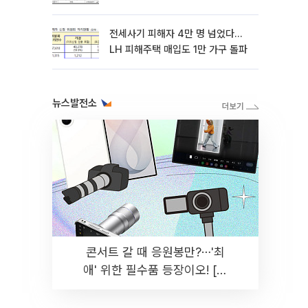
전세사기 피해자 4만 명 넘었다…
LH 피해주택 매입도 1만 가구 돌파
뉴스발전소
콘서트 갈 때 응원봉만?⋯'최
애' 위한 필수품 등장이오! [솔
드아웃]