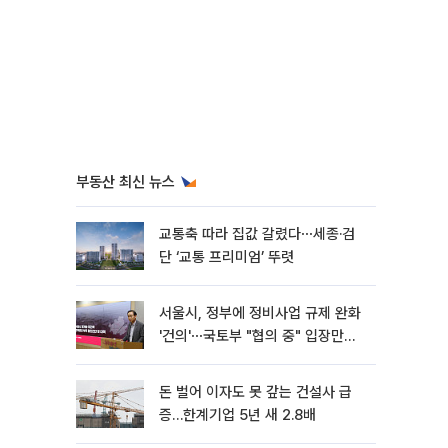
부동산 최신 뉴스
교통축 따라 집값 갈렸다⋯세종·검
단 ‘교통 프리미엄’ 뚜렷
서울시, 정부에 정비사업 규제 완화
'건의'⋯국토부 "협의 중" 입장만
[종합]
돈 벌어 이자도 못 갚는 건설사 급
증…한계기업 5년 새 2.8배