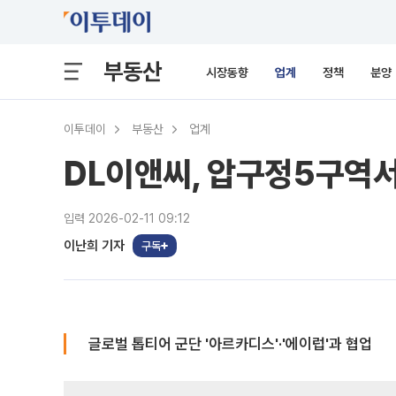
부동산
시장동향
업계
정책
분양
이투데이
부동산
업계
DL이앤씨, 압구정5구역서
입력 2026-02-11 09:12
이난희 기자
구독
글로벌 톱티어 군단 '아르카디스'·'에이럽'과 협업