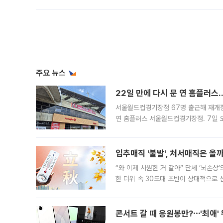
주요 뉴스
22일 만에 다시 문 연 홈플러스
서울월드컵경기장점 67명 출근해 재개점 
연 홈플러스 서울월드컵경기장점. 7일 
우유, 과일 같은 신선식품이 차근차근 자
입추매직 '불발', 처서매직은 올
“와 이제 시원한 거 같아” 단체 ‘뇌손상
한 더위 속 30도대 초반이 상대적으로
지역에 있었습니다. 7월 말에는 서풍과
콘서트 갈 때 응원봉만?⋯'최애'