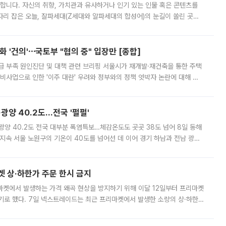
합니다. 자신의 취향, 가치관과 유사하거나 인기 있는 인물 혹은 콘텐츠를
'가 자리 잡은 오늘, 잘파세대(Z세대와 알파세대의 합성어)의 눈길이 쏠린 곳은
리는 공연장. 응원봉만큼이나 눈에 띄는 게 있습니다. 공연이 시작되기
 '건의'⋯국토부 "협의 중" 입장만 [종합]
급 부족 원인진단 및 대책 관련 브리핑 서울시가 재개발·재건축을 통한 주택
비사업으로 인한 '이주 대란' 우려와 정부와의 정책 엇박자 논란에 대해 정
실장은 2031년까지 31만 가구 착공 목표에 차질이 없다는 입장이나,
·광양 40.2도…전국 '펄펄'
·광양 40.2도 전국 대부분 폭염특보…체감온도도 곳곳 38도 넘어 8일 동해
지속 서울 노원구의 기온이 40도를 넘어선 데 이어 경기 하남과 전남 광양
. 전국 대부분 지역에 폭염특보가 내려진 가운데 곳곳에서 39~40도 안팎
켓 상·하한가 주문 한시 금지
마켓에서 발생하는 가격 왜곡 현상을 방지하기 위해 이달 12일부터 프리마켓
기로 했다. 7일 넥스트레이드는 최근 프리마켓에서 발생한 소량의 상·하한
, 주문 오류로 인한 가격 급등락을 최소화하기 위한 비상 대응방안을 발표