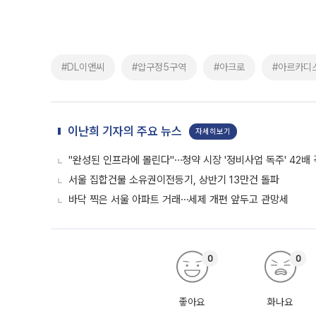
#DL이앤씨
#압구정5구역
#아크로
#아르카디
이난희 기자의 주요 뉴스
자세히보기
"완성된 인프라에 몰린다"⋯청약 시장 '정비사업 독주' 42배
서울 집합건물 소유권이전등기, 상반기 13만건 돌파
바닥 찍은 서울 아파트 거래⋯세제 개편 앞두고 관망세
0
0
좋아요
화나요