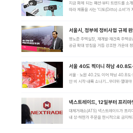
지금 화제 되는 패션·뷰티 트렌드를 소개
따라 제품을 사는 '디토(Ditto) 소비
어디일까요? 아이돌 콘서트 시작을 기다
서울시, 정부에 정비사업 규제 완화
명노준 주택실장, 재개발·재건축 주택공
공급 확대 방침을 거듭 강조한 가운데 정
면 반박하고 나섰다. 명노준 서울시 주택
서울 40도 찍더니 하남 40.8도
서울ㆍ노원 40.2도 이어 하남 40.8도
안 비 시작·내륙 소나기…무더위·열대야 
에서도 40도를 웃도는 기온이 관측됐다
의 극심한
넥스트레이드, 12일부터 프리마
대체거래소(ATS) 넥스트레이드가 프리
내 상·하한가 주문을 한시적으로 금지하
가 체결 사례와 관련해 설명자료를 내고