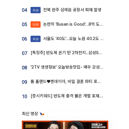
전북 완주 삼례읍 공장서 화재 발생
04
속보
논란의 'Busan is Good'…8억 도시브랜드, 용산 대통령실 CI 업체가 수행
05
단독
서울도 '40도'…오늘 노원 40.2도 기록
06
속보
[특징주] 반도체 온기 탄 2차전지...삼성SDI, 장 초반 7% 넘게 껑충
07
'2TV 생생정보' 오늘방송맛집- 배우 강성진 단골! 쌀국수ㆍ푸팟퐁 커리 맛집 '블○○○'
08
톰 홀랜드♥젠데이아, 비밀 결혼 파티 포착⋯호텔 대관비만 9억
09
[증시키워드] 반도체 충격 뚫은 개별 호재...포스코퓨처엠·에코프로·한화솔루션 '눈길'
10
최신 영상