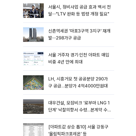
서울시, 정비사업 공급 효과 백서 전
달⋯"LTV 완화 등 법령 개정 필요"
신촌역세권 '마포3구역 3지구' 재개
발⋯298가구 공급
서울 거주자 경기·인천 아파트 매입
비중 4년 만에 최대
LH, 시흥거모 첫 공공분양 290가
구 공급…분양가 4억4000만원대
대우건설, 모잠비크 '로부마 LNG 1
단계' 낙찰의향서 수령…본계약 수
주 ‘청신호'
[아파트값 상승 톱10] 서울 강동구
‘올림픽파크포레온’ 등