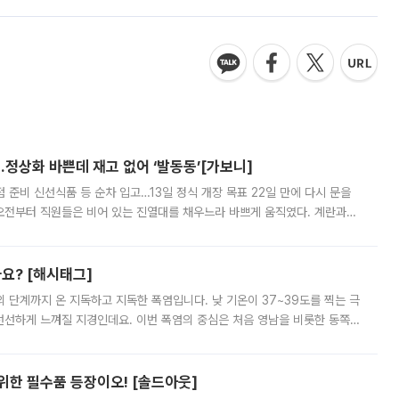
…정상화 바쁜데 재고 없어 ‘발동동’[가보니]
준비 신선식품 등 순차 입고…13일 정식 개장 목표 22일 만에 다시 문을
오전부터 직원들은 비어 있는 진열대를 채우느라 바쁘게 움직였다. 계란과
리를 잡기 시작했지만, 매장 곳곳엔 여전히 텅 빈 매대가 먼저 눈에 들어왔
까요? [해시태그]
’의 단계까지 온 지독하고 지독한 폭염입니다. 낮 기온이 37~39도를 찍는 극
 선선하게 느껴질 지경인데요. 이번 폭염의 중심은 처음 영남을 비롯한 동쪽
 북서풍이 산맥을 넘어 영남 쪽으로 내려오면서 뜨겁고 건조해졌는데요.
 위한 필수품 등장이오! [솔드아웃]