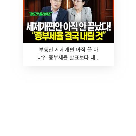
부동산 세제개편 아직 끝 아
냐? "종부세율 발표보다 내릴
것" 장기거주·양도세 전망 I 집
땅지성 I 김인만, 진미윤