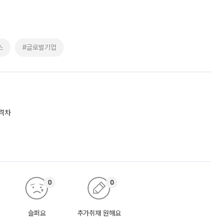
스
#글로벌기업
 격차
0
0
슬퍼요
추가취재 원해요