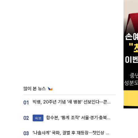
많이 본 뉴스
빅뱅, 20주년 기념 '새 뱅봉' 선보인다⋯콘서트 앞두고 팝업 개최
01
합수본, '통계 조작' 서울·경기·충북 선관위 등 추가 압수수색
02
속보
‘나솔사계’ 국화, 결별 후 재등장⋯첫인상 투표 휩쓸고 ‘인기녀’ 등극
03