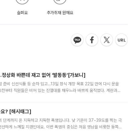
슬퍼요
추가취재 원해요
…정상화 바쁜데 재고 없어 ‘발동동’[가보니]
준비 신선식품 등 순차 입고…13일 정식 개장 목표 22일 만에 다시 문을
오전부터 직원들은 비어 있는 진열대를 채우느라 바쁘게 움직였다. 계란과
리를 잡기 시작했지만, 매장 곳곳엔 여전히 텅 빈 매대가 먼저 눈에 들어왔
까요? [해시태그]
’의 단계까지 온 지독하고 지독한 폭염입니다. 낮 기온이 37~39도를 찍는 극
 선선하게 느껴질 지경인데요. 이번 폭염의 중심은 처음 영남을 비롯한 동쪽
 북서풍이 산맥을 넘어 영남 쪽으로 내려오면서 뜨겁고 건조해졌는데요.