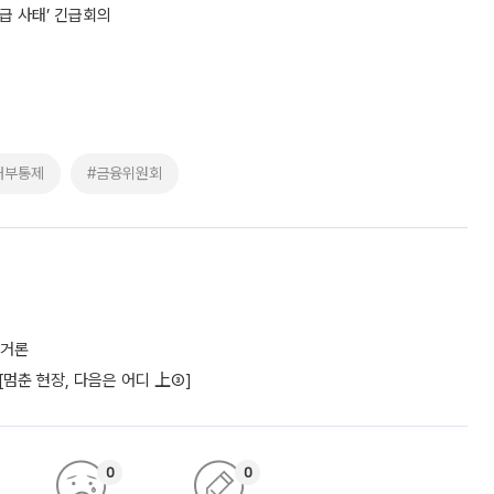
급 사태’ 긴급회의
내부통제
#금융위원회
 거론
 [멈춘 현장, 다음은 어디 上③]
0
0