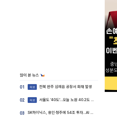
많이 본 뉴스
전북 완주 삼례읍 공장서 화재 발생
01
속보
서울도 '40도'…오늘 노원 40.2도 기록
02
속보
SK하이닉스, 용인·청주에 54조 투자…AI 메모리 생산기지 키운다
03