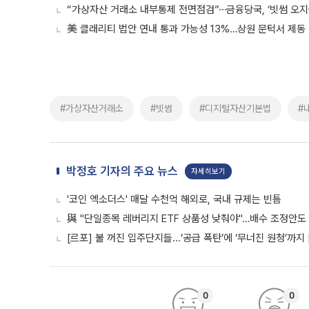
“가상자산 거래소 내부통제 전면점검”⋯금융당국, ‘빗썸 오지
美 클래리티 법안 연내 통과 가능성 13%…상원 문턱서 제동
#가상자산거래소
#빗썸
#디지털자산기본법
#
박정호 기자의 주요 뉴스
자세히보기
'코인 엑소더스' 매달 수천억 해외로, 국내 규제는 빈틈
與 "단일종목 레버리지 ETF 상품성 낮춰야"…배수 조정안도
[르포] 불 꺼진 입주단지들...‘공급 폭탄’에 ‘무너진 원청’까지
0
0