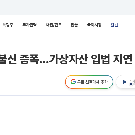
특징주
투자전략
채권/펀드
환율
국제시황
일반
 불신 증폭…가상자산 입법 지연 
기사
구글 선호매체 추가