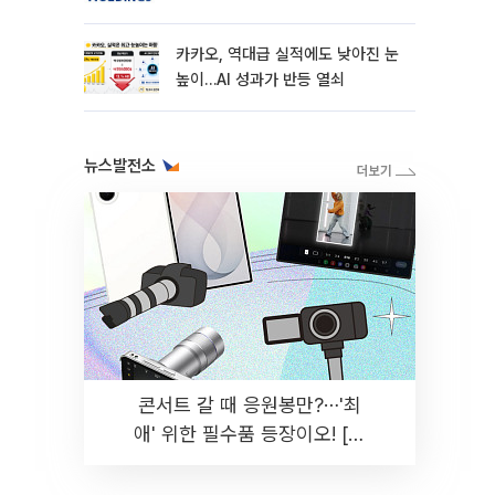
카카오, 역대급 실적에도 낮아진 눈
높이…AI 성과가 반등 열쇠
뉴스발전소
콘서트 갈 때 응원봉만?⋯'최
애' 위한 필수품 등장이오! [솔
드아웃]