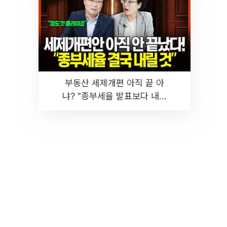
부동산 세제개편 아직 끝 아
냐? "종부세율 발표보다 내릴
것" 장기거주·양도세 전망 I 집
땅지성 I 김인만, 진미윤