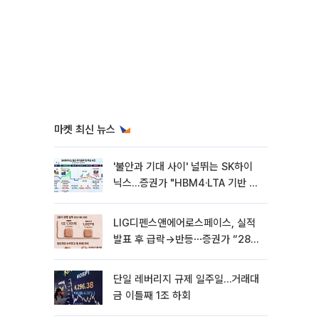
마켓 최신 뉴스
'불안과 기대 사이' 널뛰는 SK하이
닉스…증권가 "HBM4·LTA 기반 펀
터멘털 견고"
LIG디펜스앤에어로스페이스, 실적
발표 후 급락→반등⋯증권가 “28년
까지 튼튼”
단일 레버리지 규제 일주일…거래대
금 이틀째 1조 하회