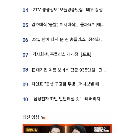
'2TV 생생정보' 오늘방송맛집- 배우 강성진 단골! 쌀국수ㆍ푸팟퐁 커리 맛집 '블○○○'
04
입추매직 '불발', 처서매직은 올까요? [해시태그]
05
22일 만에 다시 문 연 홈플러스…정상화 바쁜데 재고 없어 ‘발동동’[가보니]
06
'기사회생, 홈플러스 재개장' [포토]
07
08
日대기업 여름 보너스 평균 935만원⋯건설회사 1800만 넘어
차인표 "동생 구강암 투병…떠나보낼 때 가장 힘들었다”
09
“삼성전자 하단 단단해질 것”⋯레버리지 규제에 쏠림 완화 [찐코노미]
10
최신 영상