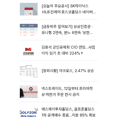
[오늘의 주요공시] SK하이닉스
·HLB·진에어·포스코홀딩스·네이버·
대우건설 등
[급등락주 짚어보기] 상상인증권ㆍ
유니켐 2연속, 본느 6연속 ‘상한
가’⋯M&A 훈풍 분 증시
김용석 군인공제회 CIO 연임…사업
이익 임기 초 대비 224%↑
[장외시황] 아크로스, 2.47% 상승
넥스트레이드, 12일부터 프리마켓
상·하한가 주문 한시 금지
에스제이투자홀딩스, 골프존홀딩스
1차 공개매수 종료…지분 85% 확보