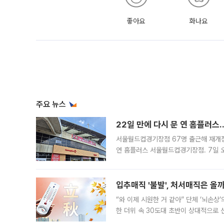
좋아요
화나요
주요 뉴스
22일 만에 다시 문 연 홈플러스
서울월드컵경기장점 67명 출근해 재개점 
연 홈플러스 서울월드컵경기장점. 7일 
우유, 과일 같은 신선식품이 차근차근 자
입추매직 '불발', 처서매직은 올
“와 이제 시원한 거 같아” 단체 ‘뇌손상
한 더위 속 30도대 초반이 상대적으로
지역에 있었습니다. 7월 말에는 서풍과