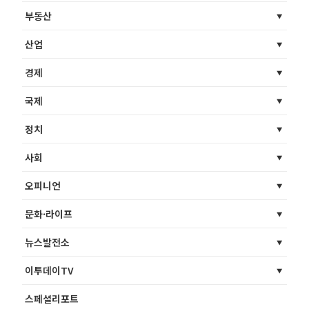
부동산
산업
경제
국제
정치
사회
오피니언
문화·라이프
뉴스발전소
이투데이TV
스페셜리포트