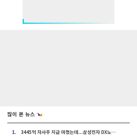
많이 본 뉴스
3445억 자사주 지급 마쳤는데...삼성전자 DX노조, 뒤늦은 '떼쓰기 집회'
1.