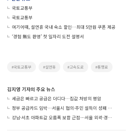
국토교통부
국토교통부
여기어때, 설연휴 국내 숙소 할인…최대 5만원 쿠폰 제공
‘경험 無도 환영’ 첫 일자리 도전 설명서
#국토교통부
#설연휴
#고속도로
#통행료
김지영 기자의 주요 뉴스
세금은 빠르고 공급은 더디다…집값 처방의 명암
정부 공급카드 임박…서울시 협의·주민 설득이 성패 가른다
강남·서초 아파트값 오름폭 보합 근접⋯서울 외곽·경기 남부 중심 매수세