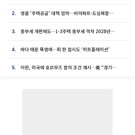
영끌 '주택공급' 대책 임박⋯비아파트·도심복합까지 총동원
2.
종부세 개편에도…1·3주택 종부세 격차 2028년부터 확대
3.
바다 태운 폭염에…회 한 접시도 ‘히트플레이션’
4.
이란, 미국에 호르무즈 합의 조건 제시…美 “경기 아직 안 끝나” [종합]
5.