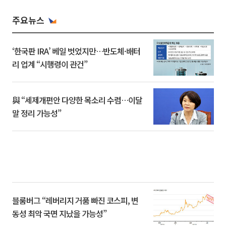
주요뉴스
‘한국판 IRA’ 베일 벗었지만…반도체·배터
리 업계 “시행령이 관건”
與 “세제개편안 다양한 목소리 수렴…이달
말 정리 가능성”
블룸버그 “레버리지 거품 빠진 코스피, 변
동성 최악 국면 지났을 가능성”