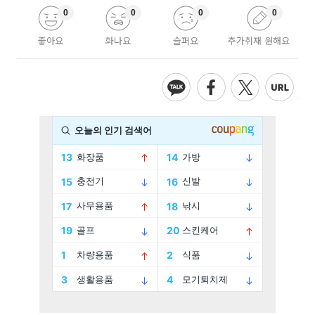
0
0
0
0
좋아요
화나요
슬퍼요
추가취재 원해요