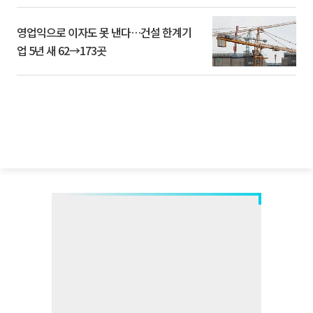
영업익으로 이자도 못 낸다…건설 한계기
업 5년 새 62→173곳