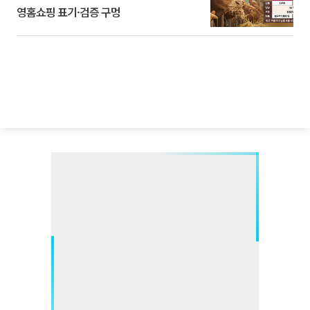
영홈쇼핑 표기·검증 구멍