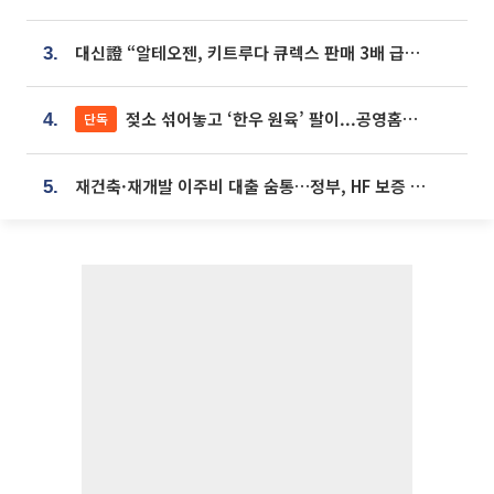
대신證 “알테오젠, 키트루다 큐렉스 판매 3배 급증…목표가 41만원 상향”
3.
젖소 섞어놓고 ‘한우 원육’ 팔이...공영홈쇼핑 표기·검증 구멍
단독
4.
재건축·재개발 이주비 대출 숨통…정부, HF 보증 신설 추진
5.