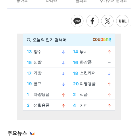
좋아요
화나요
슬퍼요
추가취재 원해요
주요뉴스