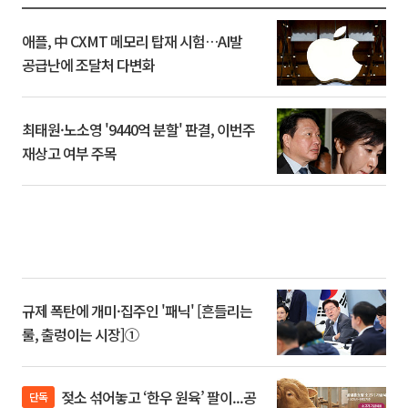
애플, 中 CXMT 메모리 탑재 시험…AI발
공급난에 조달처 다변화
최태원·노소영 '9440억 분할' 판결, 이번주
재상고 여부 주목
규제 폭탄에 개미·집주인 '패닉' [흔들리는
룰, 출렁이는 시장]①
젖소 섞어놓고 ‘한우 원육’ 팔이...공
단독