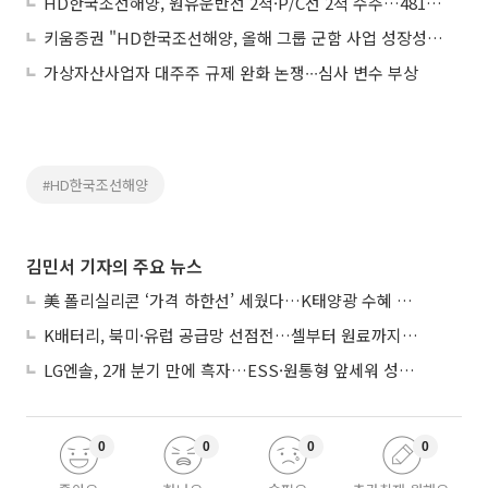
HD한국조선해양, 원유운반선 2척·P/C선 2척 수주…4816억 규모
키움증권 "HD한국조선해양, 올해 그룹 군함 사업 성장성에 주목"
가상자산사업자 대주주 규제 완화 논쟁∙∙∙심사 변수 부상
#HD한국조선해양
김민서 기자의 주요 뉴스
美 폴리실리콘 ‘가격 하한선’ 세웠다…K태양광 수혜 기대
K배터리, 북미·유럽 공급망 선점전…셀부터 원료까지 현지화
LG엔솔, 2개 분기 만에 흑자…ESS·원통형 앞세워 성장 가속
0
0
0
0