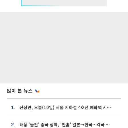
많이 본 뉴스
전장연, 오늘(10일) 서울 지하철 4호선 혜화역 시위…1호선 용산역 무정차
1.
태풍 '돌핀' 중국 상륙, '찬홈' 일본→한국…각국 기상청 예상 경로는?
2.