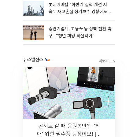
롯데케미칼 "하반기 실적 개선 지
속"…재고손실·정기보수 영향에도
흑자 유지
중견기업계, 고용·노동 정책 전환 촉
구…“청년 희망 되살려야”
뉴스발전소
콘서트 갈 때 응원봉만?⋯'최
애' 위한 필수품 등장이오! [솔