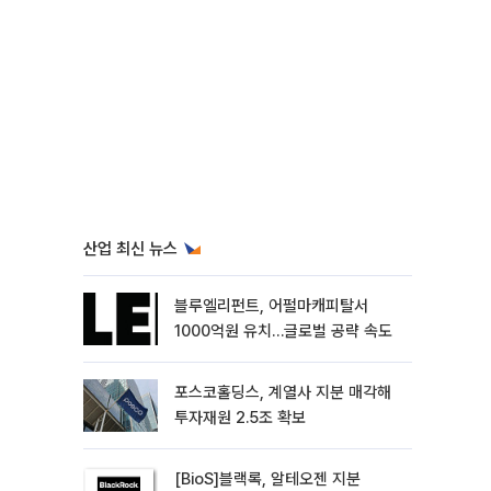
산업 최신 뉴스
블루엘리펀트, 어펄마캐피탈서
1000억원 유치…글로벌 공략 속도
포스코홀딩스, 계열사 지분 매각해
투자재원 2.5조 확보
[BioS]블랙록, 알테오젠 지분