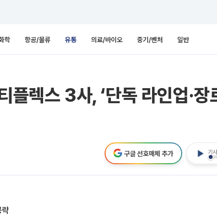
화학
항공/물류
유통
의료/바이오
중기/벤처
일반
티플렉스 3사, ‘단독 라인업·장
기사
구글 선호매체 추가
공략