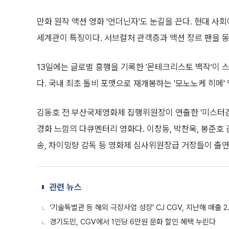
만화 원작 액션 영화 '언더닌자'도 눈길을 끈다. 현대 
세계관이 특징이다. 서브컬처 관객층과 액션 장르 팬을 
13일에는 글로벌 흥행을 기록한 '몬테크리스토 백작'이 
다. 국내 최초 돌비 포맷으로 재개봉하는 '모노노케 히메'
김동호 전 부산국제영화제 집행위원장이 연출한 '미스터김,
경화 느낌의 다큐멘터리 영화다. 이창동, 박찬욱, 봉준호 
송, 차이밍량 감독 등 영화제 심사위원장급 거장들이 출연
관련 뉴스
‘기술특별관 등 해외 극장사업 성장’ CJ CGV, 지난해 매출 2
경기도민, CGV에서 1인당 6만원 문화 할인 혜택 누린다