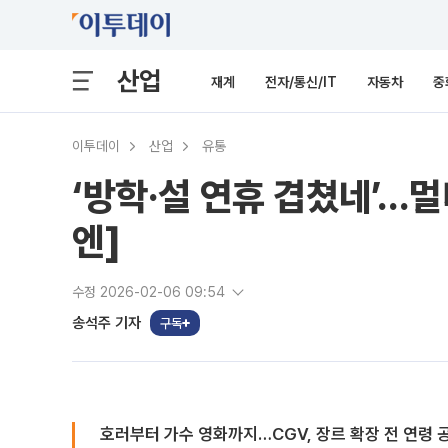
산업
재계
전자/통신/IT
자동차
중
이투데이
산업
유통
‘방학·설 연휴 겹쳤네’…멀
엔]
수정 2026-02-06 09:54
송석주 기자
구독
호러부터 가수 영화까지…CGV, 장르 확장 전 연령 