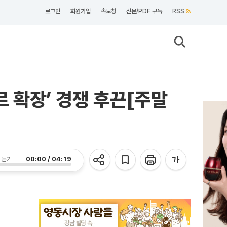
로그인
회원가입
속보창
신문/PDF 구독
RSS
르 확장’ 경쟁 후끈[주말
00:00 / 04:19
 듣기