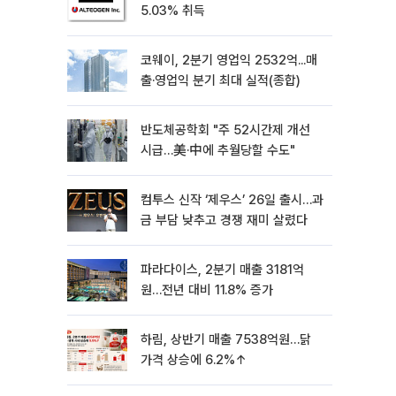
5.03% 취득
코웨이, 2분기 영업익 2532억...매
출·영업익 분기 최대 실적(종합)
반도체공학회 "주 52시간제 개선
시급…美·中에 추월당할 수도"
컴투스 신작 ‘제우스’ 26일 출시…과
금 부담 낮추고 경쟁 재미 살렸다
파라다이스, 2분기 매출 3181억
원…전년 대비 11.8% 증가
하림, 상반기 매출 7538억원…닭
가격 상승에 6.2%↑