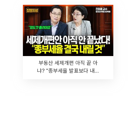
부동산 세제개편 아직 끝 아
냐? "종부세율 발표보다 내릴
것" 장기거주·양도세 전망 I 집
땅지성 I 김인만, 진미윤