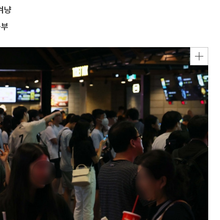
겨냥
승부