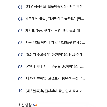
'2TV 생생정보' 오늘방송맛집- 배우 강성진 단골! 쌀국수ㆍ푸팟퐁 커리 맛집 '블○○○'
03
입추매직 '불발', 처서매직은 올까요? [해시태그]
04
차인표 "동생 구강암 투병…떠나보낼 때 가장 힘들었다”
05
서울 40도 찍더니 하남 40.8도·광양 40.2도…전국 '펄펄'
06
[오늘의 주요공시] SK하이닉스·HLB·진에어·포스코홀딩스·네이버·대우건설 등
07
'불안과 기대 사이' 널뛰는 SK하이닉스…증권가 "HBM4·LTA 기반 펀터멘털 견고"
08
'나혼산' 류혜영, 고경표와 16년산 우정…"자취방서 부모님과 마주쳐"
09
10
[넥스블록]美 클래리티 법안 연내 통과 가능성 13%…상원 문턱서 제동
최신 영상