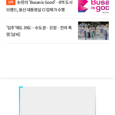
논란의 'Busan is Good'…8억 도시
단독
브랜드, 용산 대통령실 CI 업체가 수행
'입추'에도 39도⋯수도권ㆍ강원ㆍ전라 폭
염 [날씨]