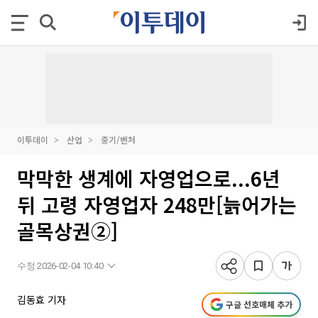
이투데이
산업
중기/벤처
막막한 생계에 자영업으로...6년
뒤 고령 자영업자 248만[늙어가는
골목상권②]
수정 2026-02-04 10:40
김동효 기자
구글 선호매체 추가