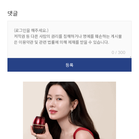
댓글
0 / 300