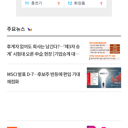
주요뉴스
후계자 없어도 회사는 남긴다?…‘제3자 승
계’ 시험대 오른 中企 현장 [기업승계 대전
환]
MSCI 발표 D-7…후보주 반등에 편입 기대
재점화