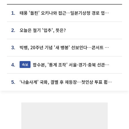
태풍 '돌핀' 오키나와 접근…일본기상청 경로 업데이트
1.
오늘은 절기 '입추', 뜻은?
2.
빅뱅, 20주년 기념 '새 뱅봉' 선보인다⋯콘서트 앞두고 팝업 개최
3.
합수본, '통계 조작' 서울·경기·충북 선관위 등 추가 압수수색
속보
4.
‘나솔사계’ 국화, 결별 후 재등장⋯첫인상 투표 휩쓸고 ‘인기녀’ 등극
5.