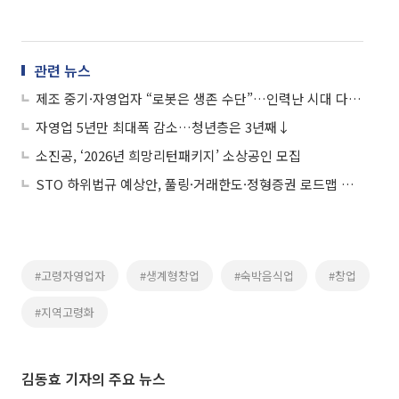
관련 뉴스
제조 중기·자영업자 “로봇은 생존 수단”…인력난 시대 다른 선택
자영업 5년만 최대폭 감소…청년층은 3년째↓
소진공, ‘2026년 희망리턴패키지’ 소상공인 모집
STO 하위법규 예상안, 풀링·거래한도·정형증권 로드맵 제시
#고령자영업자
#생계형창업
#숙박음식업
#창업
#지역고령화
김동효 기자의 주요 뉴스